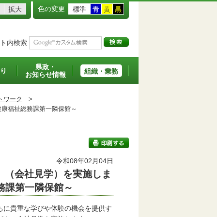
色の変更
拡大
標準
青
黄
黒
ト内検索
県政・
り
組織・業務
お知らせ情報
トワーク
>
健康福祉総務課第一隣保館～
令和08年02月04日
」（会社見学）を実施しま
印刷する
務課第一隣保館～
ちに貴重な学びや体験の機会を提供す