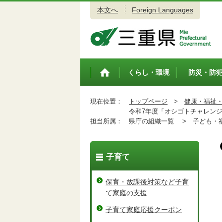
本文へ
Foreign Languages
三重県公式ウェブサイト
くらし・環境
防災・防
トップペ
ージ
現在位置：
トップページ
>
健康・福祉
令和7年度「オシゴトチャレンジ
担当所属：
県庁の組織一覧 >
子ども・福
子育て
保育・放課後対策など子育
て家庭の支援
子育て家庭応援クーポン