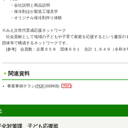
・会社説明と商品説明
・保冷剤ほか製造工場見学
・オリジナル保冷剤作り体験
※みえ次世代育成応援ネットワーク
社会貢献として地域の子どもや子育て家庭を応援するという趣旨の
団体等で構成するネットワークです。
[参考] 会員数：企業９５８ 団体６９１ 合計 １,６４９（令和８
関連資料
事業事例チラシ(
PDF
(688KB)
)
先
子化対策課 子ども応援班