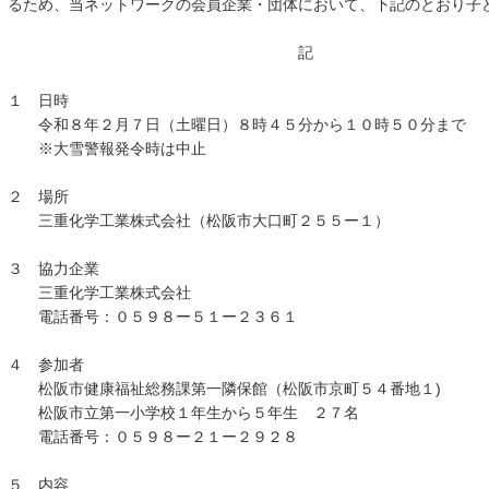
るため、当ネットワークの会員企業・団体において、下記のとおり子
記
１ 日時
令和８年２月７日（土曜日）８時４５分から１０時５０分まで
※大雪警報発令時は中止
２ 場所
三重化学工業株式会社（松阪市大口町２５５ー１）
３ 協力企業
三重化学工業株式会社
電話番号：０５９８ー５１ー２３６１
４ 参加者
松阪市健康福祉総務課第一隣保館（松阪市京町５４番地１)
松阪市立第一小学校１年生から５年生 ２７名
電話番号：０５９８ー２１ー２９２８
５ 内容