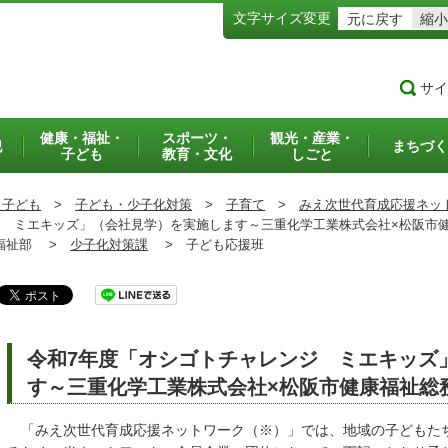
文字サイズ変更
元に戻す
縮小
サイ
健康・福祉・
スポーツ・
観光・産業・
犯
まちづく
子ども
教育・文化
しごと
・子ども
>
子ども・少子化対策
>
子育て
>
みえ次世代育成応援ネッ
 ミエキッズ」（会社見学）を実施します～三重化学工業株式会社×松阪市
祉部 >
少子化対策課
>
子ども応援班
令和7年度「オシゴトチャレンジ ミエキッズ
す～三重化学工業株式会社×松阪市健康福祉総
「みえ次世代育成応援ネットワーク（※）」では、地域の子どもた