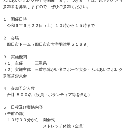
ふれあいスポレク祭」を開催します。つきましては、以下のとおり
参加者を募集しますので、ぜひご参加ください。
１ 開催日時
令和６年６月２２日（土）１０時から１５時まで
２ 会場
四日市ドーム（四日市市大字羽津甲５１６９）
３ 実施機関
（１）主催 三重県
（２）実施主体 三重県障がい者スポーツ大会・ふれあいスポレク
祭運営委員会
４ 参加予定人数
合計 ８００名（役員・ボランティア等を含む）
５ 日程及び実施内容
（午前の部）
１０時００分から 開会式
ストレッチ体操（全員）