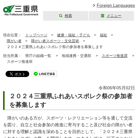
Foreign Languages
検索
メニュー
三重県公式ウェブ
サイト
現在位置：
トップページ
>
健康・福祉・子ども
>
福祉
>
障がい者
>
障がい者スポーツ・文化芸術
>
２０２４三重県ふれあいスポレク祭の参加者を募集します
担当所属：
県庁の組織一覧 >
地域連携・交通部 >
スポーツ推進課
>
スポーツ推進班
令和06年05月02日
２０２４三重県ふれあいスポレク祭の参加者
を募集します
障がいのある方が、スポーツ・レクリエーション等を通して交流
を図り、自立と社会参加の推進に寄与すること及び社会の障がい者
に対する理解と認識を深めることを目的として、「２０２４三重県