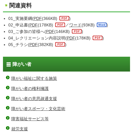
関連資料
01_実施要綱(
PDF
(366KB)
)
02_申込書(
PDF
(178KB)
／
ワード
(93KB)
)
03_ご参加の皆様へ(
PDF
(146KB)
)
04_レクリエーション内容説明(
PDF
(178KB)
)
05_チラシ(
PDF
(382KB)
)
障がい者
障がい福祉に関する施策
障がい者の権利擁護
障がい者の意思疎通支援
障がい者スポーツ・文化芸術
障害福祉サービス等
就労支援