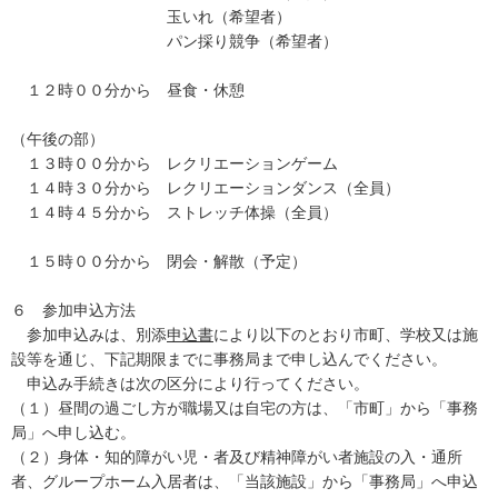
玉いれ（希望者）
パン採り競争（希望者）
１２時００分から 昼食・休憩
（午後の部）
１３時００分から レクリエーションゲーム
１４時３０分から レクリエーションダンス（全員）
１４時４５分から ストレッチ体操（全員）
１５時００分から 閉会・解散（予定）
６ 参加申込方法
参加申込みは、別添
申込書
により以下のとおり市町、学校又は施
設等を通じ、下記期限までに事務局まで申し込んでください。
申込み手続きは次の区分により行ってください。
（１）昼間の過ごし方が職場又は自宅の方は、「市町」から「事務
局」へ申し込む。
（２）身体・知的障がい児・者及び精神障がい者施設の入・通所
者、グループホーム入居者は、「当該施設」から「事務局」へ申込