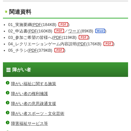
関連資料
01_実施要綱(
PDF
(184KB)
)
02_申込書(
PDF
(160KB)
／
ワード
(89KB)
)
03_参加ご希望の皆様へ(
PDF
(119KB)
)
04_レクリエーションゲーム内容説明(
PDF
(176KB)
)
05_チラシ(
PDF
(379KB)
)
障がい者
障がい福祉に関する施策
障がい者の権利擁護
障がい者の意思疎通支援
障がい者スポーツ・文化芸術
障害福祉サービス等