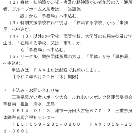
（２）身体・知的障がい児・者及び精神障がい者施設の入・通所
者、グループホーム入居者は、「当該施
設」から「事務局」へ申込む。
（３）特別支援学校在籍生徒は、「在籍する学校」から「事務
局」へ申込む。
（４）（３）以外の中学校、高等学校、大学等の在籍生徒及び学
生は、「在籍する学校」又は「市町」か
ら「事務局」へ申込む。
（５）サークル、競技団体所属の方は、「団体」から「事務局」
へ申込む。
申込みは、ＦＡＸまたは郵送でお願いします。
【令和７年５月２２日（木）期限】
７ 申込み・お問い合わせ先
三重県障がい者スポーツ大会・ふれあいスポレク祭運営委員会
事務局 担当：清水、庄島
〒５１４－０１１３ 津市一身田大古曽６７０－２ 三重県身
体障害者総合福祉センター
ＴＥＬ：０５９－２３１－０８００ ＦＡＸ：０５９－２３
１－０８０１