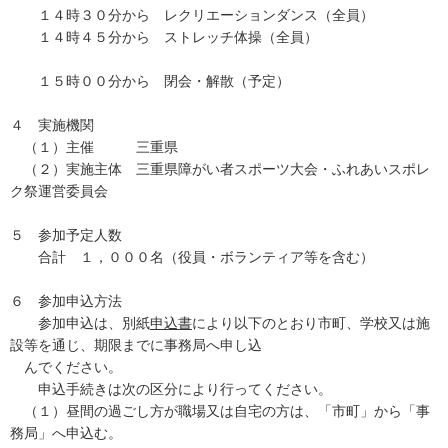
１４時３０分から レクリエーションダンス（全員）
１４時４５分から ストレッチ体操（全員）
１５時００分から 閉会・解散（予定）
４ 実施機関
（１）主催 三重県
（２）実施主体 三重県障がい者スポーツ大会・ふれあいスポレ
ク祭運営委員会
５ 参加予定人数
合計 １，０００名（役員・ボランティア等を含む）
６ 参加申込方法
参加申込は、別紙
申込書
により以下のとおり市町、学校又は施
設等を通じ、期限までに事務局へ申し込
んでください。
申込手続きは次の区分により行ってください。
（１）昼間の過ごし方が職場又は自宅の方は、「市町」から「事
務局」へ申込む。