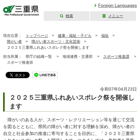
Foreign Languages
検索
メニュー
三重県公式ウェブ
サイト
現在位置：
トップページ
>
健康・福祉・子ども
>
福祉
>
障がい者
>
障がい者スポーツ・文化芸術
>
２０２５三重県ふれあいスポレク祭を開催します
担当所属：
県庁の組織一覧 >
地域連携・交通部 >
スポーツ推進課
>
スポーツ推進班
令和07年04月23日
２０２５三重県ふれあいスポレク祭を開催し
ます
障がいのある人が、スポーツ・レクリエーション等を通じて交流
を図るとともに、県民の障がい者に対する理解を深め、障がい者の
自立と社会参加の推進に寄与することを目的に、「２０２５三重県