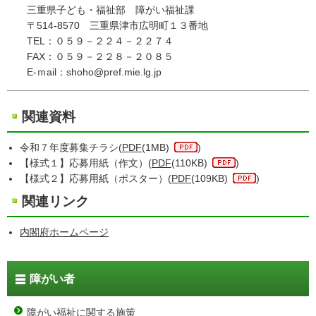
三重県子ども・福祉部 障がい福祉課
〒514-8570 三重県津市広明町１３番地
TEL：０５９－２２４－２２７４
FAX：０５９－２２８－２０８５
E-ｍail：shoho@pref.mie.lg.jp
関連資料
令和７年度募集チラシ(
PDF
(1MB)
)
【様式１】応募用紙（作文）(
PDF
(110KB)
)
【様式２】応募用紙（ポスター）(
PDF
(109KB)
)
関連リンク
内閣府ホームページ
障がい者
障がい福祉に関する施策