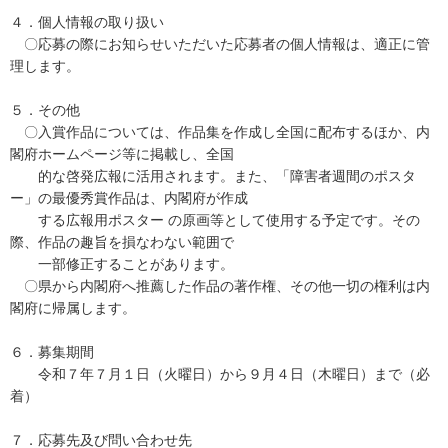
４．個人情報の取り扱い
〇応募の際にお知らせいただいた応募者の個人情報は、適正に管
理します。
５．その他
〇入賞作品については、作品集を作成し全国に配布するほか、内
閣府ホームページ等に掲載し、全国
的な啓発広報に活用されます。また、「障害者週間のポスタ
ー」の最優秀賞作品は、内閣府が作成
する広報用ポスター の原画等として使用する予定です。その
際、作品の趣旨を損なわない範囲で
一部修正することがあります。
〇県から内閣府へ推薦した作品の著作権、その他一切の権利は内
閣府に帰属します。
６．募集期間
令和７年７月１日（火曜日）から９月４日（木曜日）まで（必
着）
７．応募先及び問い合わせ先