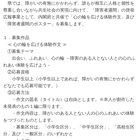
県では、障がいの有無にかかわらず、誰もが相互に人格と個性を
尊重し合いながら共生社会の実現に向けて、「障害者週間」の啓発
広報事業として、内閣府と共催で「心の輪を広げる体験作文」及び
「障害者週間のポスター」を募集します。
１．募集作品
≪ 心の輪を広げる体験作文 ≫
①募集テーマ
出会い、ふれあい、心の輪 －障害のある人とない人との心のふ
れあい体験を広げよう－
②応募資格
小学生以上（小学生以上であれば、障がいの有無にかかわらず
どなたでも応募可能です。）
③応募方法
・作文の題名（タイトル）は自由とします。※本人が創作した
未発表のもの１編に限ります。
・作文内容は、障がいのある人とない人の心のふれあいの体験
をつづったものとします。
・募集区分は、「小学生区分」、「中学生区分」、「高校生区
分」及び「一般区分」のいずれかと