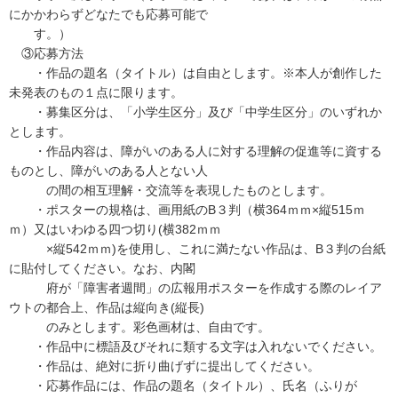
にかかわらずどなたでも応募可能で
す。）
③応募方法
・作品の題名（タイトル）は自由とします。※本人が創作した
未発表のもの１点に限ります。
・募集区分は、「小学生区分」及び「中学生区分」のいずれか
とします。
・作品内容は、障がいのある人に対する理解の促進等に資する
ものとし、障がいのある人とない人
の間の相互理解・交流等を表現したものとします。
・ポスターの規格は、画用紙のB３判（横364ｍｍ×縦515ｍ
ｍ）又はいわゆる四つ切り(横382ｍｍ
×縦542ｍｍ)を使用し、これに満たない作品は、B３判の台紙
に貼付してください。なお、内閣
府が「障害者週間」の広報用ポスターを作成する際のレイア
ウトの都合上、作品は縦向き(縦長)
のみとします。彩色画材は、自由です。
・作品中に標語及びそれに類する文字は入れないでください。
・作品は、絶対に折り曲げずに提出してください。
・応募作品には、作品の題名（タイトル）、氏名（ふりが