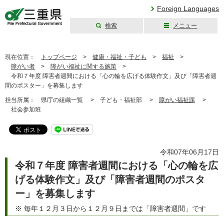
Foreign Languages
検索
メニュー
三重県公式ウェブ
サイト
現在位置：
トップページ
>
健康・福祉・子ども
>
福祉
>
障がい者
>
障がい福祉に関する施策
>
令和７年度 障害者週間における「心の輪を広げる体験作文」及び「障害者週
間のポスター」を募集します
担当所属：
県庁の組織一覧 >
子ども・福祉部 >
障がい福祉課
>
社会参加班
令和07年06月17日
令和７年度 障害者週間における「心の輪を広
げる体験作文」及び「障害者週間のポスタ
ー」を募集します
※ 毎年１２月３日から１２月９日までは「障害者週間」です