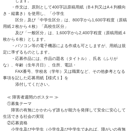
します。
・作文は、原則として400字詰原稿用紙（B４判又はA４判横向
き・縦書き）を使用し、「小学生
区分」及び「中学生区分」は、800字から1,600字程度（原稿
用紙２枚から４枚）「高校生区分」
及び「一般区分」は、1,600字から2,400字程度（原稿用紙４
枚から６枚）とします。
・パソコン等の電子機器による作成も可としますが、用紙は規
定に準ずるものとします。
・応募作品には、作品の題名（タイトル）、氏名（ふりが
な）、年齢（生年月日）、住所、電話・
FAX番号、学校名（学年）又は職業など、その他参考となる
事項を記した応募用紙【様式１】を
添付してください。
≪ 障害者週間のポスター ≫
①募集テーマ
障害の有無にかかわらず誰もが能力を発揮して安全に安心して
生活できる社会の実現
②応募資格
小学生及び中学生（小学生及び中学生であれば、障がいの有無