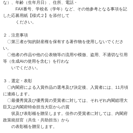
な）、年齢（生年月日）、住所、電話・
FAX番号、学校名（学年）など、その他参考となる事項を記
した応募用紙【様式２】を添付して
ください。
２．注意事項
〇第三者が知的財産権を保有する著作物を使用しないでくださ
い。
〇他者の作品や他の公表物等の流用や模倣、盗用、不適切な引用
等（生成AIの使用を含む）を行わな
いでください。
３．選定・表彰
〇内閣府による入賞作品の選考及び決定後、入賞者には、11月頃
に連絡します。
〇最優秀賞及び優秀賞の受賞者に対しては、それぞれ内閣総理大
臣又は内閣府特命担当大臣からの賞
状及び表彰楯を贈呈します。佳作の受賞者に対しては、内閣府
政策統括官（共生・共助担当）から
の表彰楯を贈呈します。