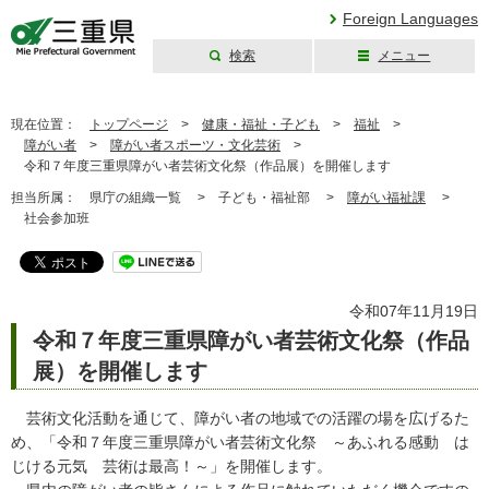
Foreign Languages
検索
メニュー
三重県公式ウェブ
サイト
現在位置：
トップページ
>
健康・福祉・子ども
>
福祉
>
障がい者
>
障がい者スポーツ・文化芸術
>
令和７年度三重県障がい者芸術文化祭（作品展）を開催します
担当所属：
県庁の組織一覧 >
子ども・福祉部 >
障がい福祉課
>
社会参加班
令和07年11月19日
令和７年度三重県障がい者芸術文化祭（作品
展）を開催します
芸術文化活動を通じて、障がい者の地域での活躍の場を広げるた
め、「令和７年度三重県障がい者芸術文化祭 ～あふれる感動 は
じける元気 芸術は最高！～」を開催します。