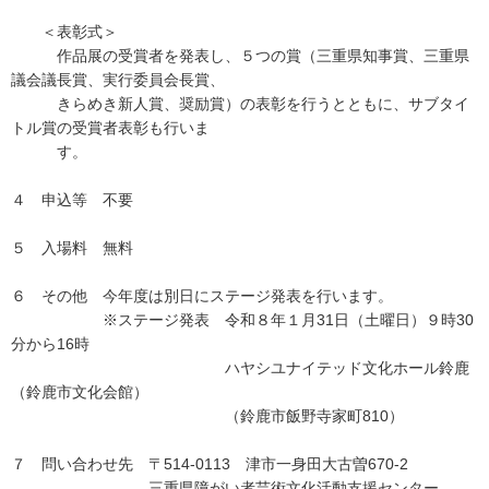
＜表彰式＞
作品展の受賞者を発表し、５つの賞（三重県知事賞、三重県
議会議長賞、実行委員会長賞、
きらめき新人賞、奨励賞）の表彰を行うとともに、サブタイ
トル賞の受賞者表彰も行いま
す。
４ 申込等 不要
５ 入場料 無料
６ その他 今年度は別日にステージ発表を行います。
※ステージ発表 令和８年１月31日（土曜日）９時30
分から16時
ハヤシユナイテッド文化ホール鈴鹿
（鈴鹿市文化会館）
（鈴鹿市飯野寺家町810）
７ 問い合わせ先 〒514-0113 津市一身田大古曽670-2
三重県障がい者芸術文化活動支援センター