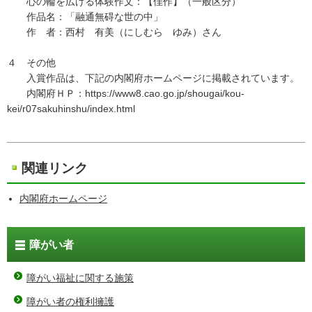
心の輪を広げる体験作文：【佳作】（一般区分）
作品名：「融通無碍な世の中」
作 者：西村 有美（にしむら ゆみ）さん
４ その他
入賞作品は、下記の内閣府ホームページに掲載されています。
内閣府ＨＰ：https://www8.cao.go.jp/shougai/kou-
kei/r07sakuhinshu/index.html
関連リンク
内閣府ホームページ
障がい者
障がい福祉に関する施策
障がい者の権利擁護