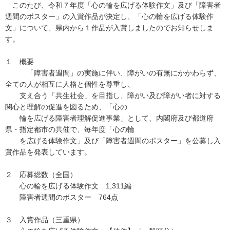
このたび、令和７年度「心の輪を広げる体験作文」及び「障害者
週間のポスター」の入賞作品が決定し、「心の輪を広げる体験作
文」について、県内から１作品が入賞しましたのでお知らせしま
す。
１ 概要
「障害者週間」の実施に伴い、障がいの有無にかかわらず、
全ての人が相互に人格と個性を尊重し、
支え合う「共生社会」を目指し、障がい及び障がい者に対する
関心と理解の促進を図るため、「心の
輪を広げる障害者理解促進事業」として、内閣府及び都道府
県・指定都市の共催で、毎年度「心の輪
を広げる体験作文」及び「障害者週間のポスター」を公募し入
賞作品を発表しています。
２ 応募総数（全国）
心の輪を広げる体験作文 1,311編
障害者週間のポスター 764点
３ 入賞作品（三重県）