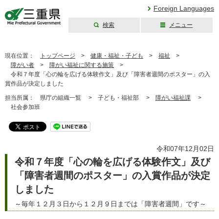
Foreign Languages
検索
メニュー
三重県公式ウェブ
サイト
現在位置：
トップページ
>
健康・福祉・子ども
>
福祉
>
障がい者
>
障がい福祉に関する施策
>
令和７年度「心の輪を広げる体験作文」及び「障害者週間のポスター」の入
賞作品が決定しました
担当所属：
県庁の組織一覧 >
子ども・福祉部 >
障がい福祉課
>
社会参加班
令和07年12月02日
令和７年度「心の輪を広げる体験作文」及び
「障害者週間のポスター」の入賞作品が決定
しました
～毎年１２月３日から１２月９日までは「障害者週間」です～