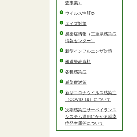
査事業）
ウイルス性肝炎
エイズ対策
感染症情報（三重県感染症
情報センター）
新型インフルエンザ対策
報道発表資料
各種感染症
感染症対策
新型コロナウイルス感染症
（COVID-19）について
次期感染症サーベイランス
システム運用にかかる感染
症発生届等について