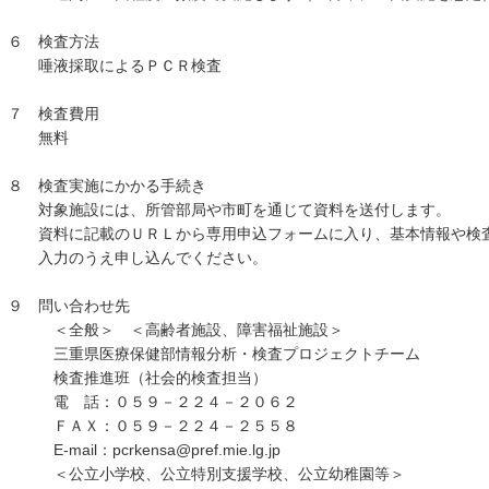
６ 検査方法
唾液採取によるＰＣＲ検査
７ 検査費用
無料
８ 検査実施にかかる手続き
対象施設には、所管部局や市町を通じて資料を送付します。
資料に記載のＵＲＬから専用申込フォームに入り、基本情報や検査
入力のうえ申し込んでください。
９ 問い合わせ先
＜全般＞ ＜高齢者施設、障害福祉施設＞
三重県医療保健部情報分析・検査プロジェクトチーム
検査推進班（社会的検査担当）
電 話：０５９－２２４－２０６２
ＦＡＸ：０５９－２２４－２５５８
E-mail：pcrkensa@pref.mie.lg.jp
＜公立小学校、公立特別支援学校、公立幼稚園等＞