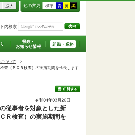
色の変更
拡大
標準
青
黄
黒
ト内検索
県政・
り
組織・業務
お知らせ情報
）について
>
検査（ＰＣＲ検査）の実施期間を延長します
令和04年03月26日
の従事者を対象とした新
印刷する
ＣＲ検査）の実施期間を