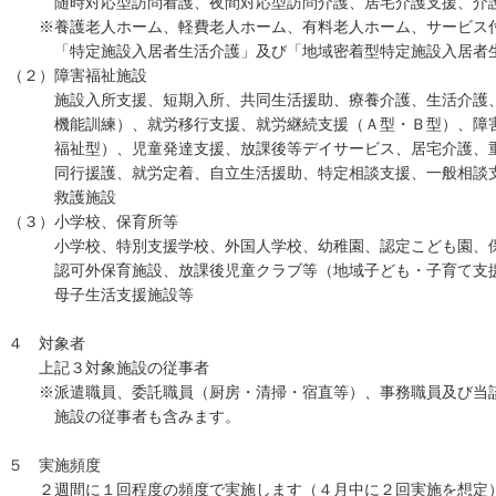
随時対応型訪問看護、夜間対応型訪問介護、居宅介護支援、介
※養護老人ホーム、軽費老人ホーム、有料老人ホーム、サービス付
「特定施設入居者生活介護」及び「地域密着型特定施設入居者生
（２）障害福祉施設
施設入所支援、短期入所、共同生活援助、療養介護、生活介護、
機能訓練）、就労移行支援、就労継続支援（Ａ型・Ｂ型）、障害
福祉型）、児童発達支援、放課後等デイサービス、居宅介護、重
同行援護、就労定着、自立生活援助、特定相談支援、一般相談支
救護施設
（３）小学校、保育所等
小学校、特別支援学校、外国人学校、幼稚園、認定こども園、保
認可外保育施設、放課後児童クラブ等（地域子ども・子育て支援
母子生活支援施設等
４ 対象者
上記３対象施設の従事者
※派遣職員、委託職員（厨房・清掃・宿直等）、事務職員及び当該
施設の従事者も含みます。
５ 実施頻度
２週間に１回程度の頻度で実施します（４月中に２回実施を想定