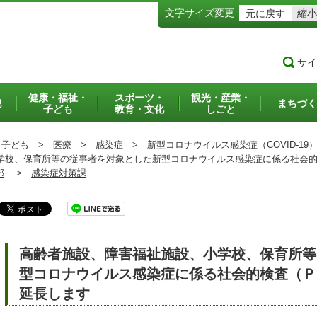
文字サイズ変更
元に戻す
縮小
サイ
健康・福祉・
スポーツ・
観光・産業・
犯
まちづく
子ども
教育・文化
しごと
・子ども
>
医療
>
感染症
>
新型コロナウイルス感染症（COVID-19
校、保育所等の従事者を対象とした新型コロナウイルス感染症に係る社会的
部
>
感染症対策課
高齢者施設、障害福祉施設、小学校、保育所等
型コロナウイルス感染症に係る社会的検査（Ｐ
延長します