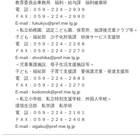
教育委員会事務局 福利・給与課 福利健康班
電 話：０５９－２２４－２９３９
ＦＡＸ：０５９－２２４－２９９０
E-mail：fukukyu@pref.mie.lg.jp
＜私立幼稚園、認定こども園、保育所、放課後児童クラブ等＞
子ども・福祉部 少子化対策課 幼保サービス支援班
電 話：０５９－２２４－２２６８
ＦＡＸ：０５９－２２４－２２７０
E-mail：shoshika@pref.mie.lg.jp
＜児童養護施設、母子生活支援施設等＞
子ども・福祉部 子育て支援課 要保護児童・発達支援班
電 話：０５９－２２４－２８８３
ＦＡＸ：０５９－２２４－２２７０
E-mail：kodomok@pref.mie.lg.jp
＜私立小学校、私立特別支援学校、外国人学校＞
環境生活部 私学課 私学班
電 話：０５９－２２４－２１６１
ＦＡＸ：０５９－２２４－２４０８
E-mail：sigaku@pref.mie.lg.jp