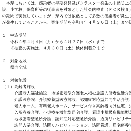
本県においては、感染者の早期発見及びクラスター発生の未然防止
設、小学校、保育所等の従事者を対象とした社会的検査（ＰＣＲ検査
の期間で実施していますが、県内では依然として多数の感染者が発生
が発生していることから、実施期間を令和４年４月３０日（土）まで
１ 申込期間
令和４年４月４日（月）から４月２７日（水）まで
※検査の実施は、４月３０日（土）検体到着分まで
２ 対象地域
県内全域
３ 対象施設
（１）高齢者施設
介護老人福祉施設、地域密着型介護老人福祉施設入所者生活介護
介護医療院、介護療養型医療施設、認知症対応型共同生活介護、
老人ホーム、有料老人ホーム、サービス付き高齢者向け住宅、短
入所療養介護、小規模多機能型居宅介護、看護小規模多機能型居
地域密着型通所介護、認知症対応型通所介護、通所リハビリテー
訪問入浴介護、訪問リハビリテーション、訪問看護、居宅療養管