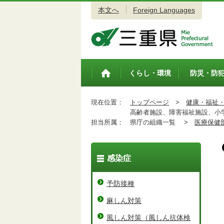
本文へ
Foreign Languages
三重県公式ウェブサイト
くらし・環境
防災・防
トップペ
ージ
現在位置：
トップページ
>
健康・福祉
高齢者施設、障害福祉施設、小学
担当所属：
県庁の組織一覧 >
医療保健
感染症
予防接種
麻しん対策
風しん対策（風しん抗体検