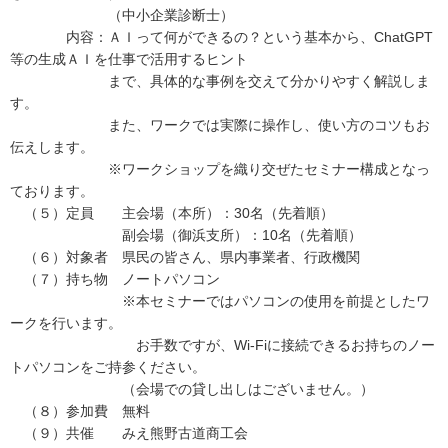
（中小企業診断士）
内容：ＡＩって何ができるの？という基本から、ChatGPT
等の生成ＡＩを仕事で活用するヒント
まで、具体的な事例を交えて分かりやすく解説しま
す。
また、ワークでは実際に操作し、使い方のコツもお
伝えします。
※ワークショップを織り交ぜたセミナー構成となっ
ております。
（５）定員 主会場（本所）：30名（先着順）
副会場（御浜支所）：10名（先着順）
（６）対象者 県民の皆さん、県内事業者、行政機関
（７）持ち物 ノートパソコン
※本セミナーではパソコンの使用を前提としたワ
ークを行います。
お手数ですが、Wi-Fiに接続できるお持ちのノー
トパソコンをご持参ください。
（会場での貸し出しはございません。）
（８）参加費 無料
（９）共催 みえ熊野古道商工会