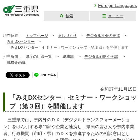
Foreign Languages
検索
メニュー
三重県公式ウェブ
サイト
現在位置：
トップページ
>
まちづくり
>
デジタル社会の推進
>
みえDXセンター
>
「みえDXセンター」セミナー・ワークショップ（第３回）を開催します
担当所属：
県庁の組織一覧 >
総務部 >
デジタル戦略企画課
>
戦略企画班
令和07年11月15日
「みえDXセンター」セミナー・ワークショッ
プ（第３回）を開催します
三重県では、県内外のＤＸ（デジタルトランスフォーメーショ
ン）をけん引する専門家や企業と連携し、県民の皆さんや県内事業
者、行政機関（市町・県）のＤＸを推進するための相談窓口とし