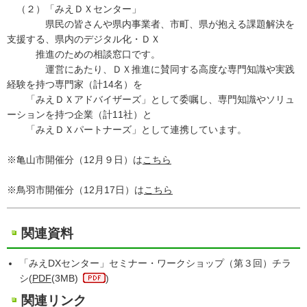
（２）「みえＤＸセンター」
県民の皆さんや県内事業者、市町、県が抱える課題解決を
支援する、県内のデジタル化・ＤＸ
推進のための相談窓口です。
運営にあたり、ＤＸ推進に賛同する高度な専門知識や実践
経験を持つ専門家（計14名）を
「みえＤＸアドバイザーズ」として委嘱し、専門知識やソリュ
ーションを持つ企業（計11社）と
「みえＤＸパートナーズ」として連携しています。
※亀山市開催分（12月９日）は
こちら
※鳥羽市開催分（12月17日）は
こちら
関連資料
「みえDXセンター」セミナー・ワークショップ（第３回）チラ
シ(
PDF
(3MB)
)
関連リンク