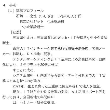
４ 参考
（１）講師プロフィール
石﨑 一之進（いしざき いちのしん）氏
株式会社ジット 代表取締役
中小企業診断士
【経歴】
三重県生まれ。三重県育ちのＷｅｂ･ＩＴが得意な中小企業診
断士。
東京のＩＴベンチャー企業で執行役員等を歴任後、老舗メー
カーに転職し、ＤＸ推進に従事。
デジタルマーケティングとＩＴ活用による業務効率化・自動
化により、５年で売上を20倍に伸ば
すことに成功。
システム開発、社内改革から集客・データ分析までのＩＴ実
務スキルを持つのが強み。
2021年、生まれ育った三重県に拠点を移して法人を設立。
現在、ＩＴ経営化やＤＸ推進の支援、ＡＩ活用サポート等を
行っており、全国各地で年間約40
回、セミナー・研修に登壇。