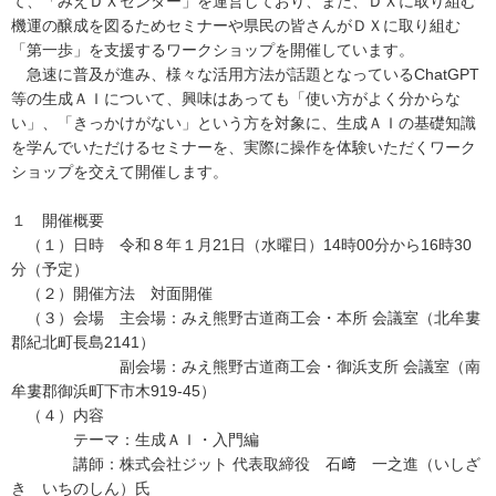
て、「みえＤＸセンター」を運営しており、また、ＤＸに取り組む
機運の醸成を図るためセミナーや県民の皆さんがＤＸに取り組む
「第一歩」を支援するワークショップを開催しています。
急速に普及が進み、様々な活用方法が話題となっているChatGPT
等の生成ＡＩについて、興味はあっても「使い方がよく分からな
い」、「きっかけがない」という方を対象に、生成ＡＩの基礎知識
を学んでいただけるセミナーを、実際に操作を体験いただくワーク
ショップを交えて開催します。
１ 開催概要
（１）日時 令和８年１月21日（水曜日）14時00分から16時30
分（予定）
（２）開催方法 対面開催
（３）会場 主会場：みえ熊野古道商工会・本所 会議室（北牟婁
郡紀北町長島2141）
副会場：みえ熊野古道商工会・御浜支所 会議室（南
牟婁郡御浜町下市木919-45）
（４）内容
テーマ：生成ＡＩ・入門編
講師：株式会社ジット 代表取締役 石﨑 一之進（いしざ
き いちのしん）氏