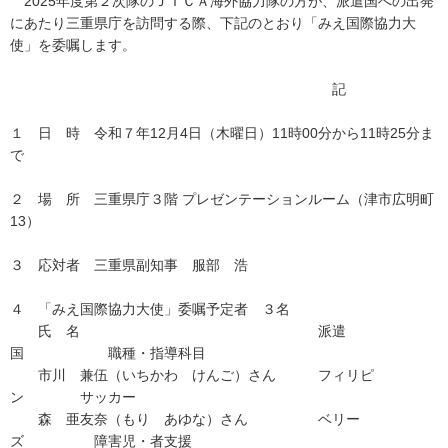
2025年度第２次隊のＪＩＣＡ海外協力隊の方が、派遣国への出発
にあたり三重県庁を訪問する際、下記のとおり「みえ国際協力大
使」を委嘱します。
記
１ 日 時 令和７年12月4日（木曜日）11時00分から11時25分ま
で
２ 場 所 三重県庁３階 プレゼンテーションルーム（津市広明町
13）
３ 応対者 三重県副知事 服部 浩
４ 「みえ国際協力大使」委嘱予定者 ３名
氏 名 派遣
国 職種・指導科目
市川 兼伍（いちかわ けんご）さん フィリピ
ン サッカー
森 亜友奈（もり あゆな）さん ベリー
ズ 障害児・者支援