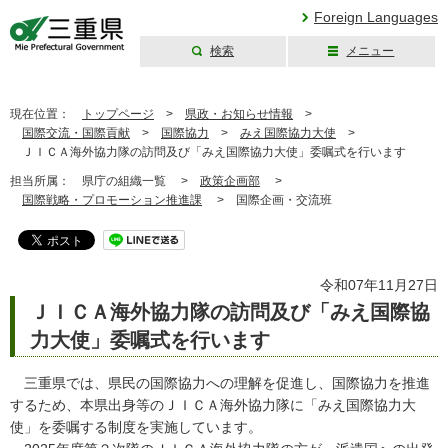
Foreign Languages
検索
メニュー
三重県公式ウェブ
サイト
現在位置：
トップページ
>
県政・お知らせ情報
>
国際交流・国際貢献
>
国際協力
>
みえ国際協力大使
>
ＪＩＣＡ海外協力隊の訪問及び「みえ国際協力大使」委嘱式を行います
担当所属：
県庁の組織一覧 >
政策企画部
>
国際戦略・プロモーション推進課
>
国際企画・交流班
令和07年11月27日
ＪＩＣＡ海外協力隊の訪問及び「みえ国際協
力大使」委嘱式を行います
三重県では、県民の国際協力への理解を促進し、国際協力を推進
するため、本県出身等のＪＩＣＡ海外協力隊に「みえ国際協力大
使」を委嘱する制度を実施しています。