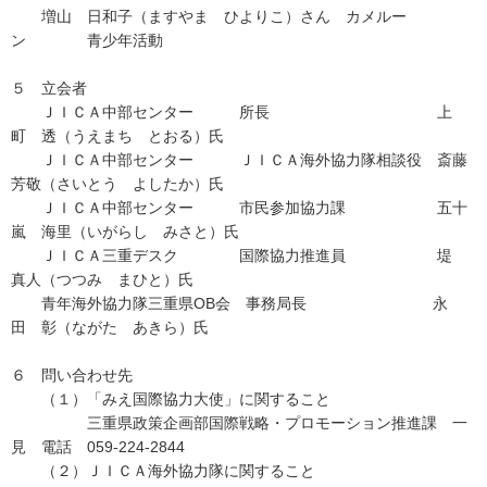
増山 日和子（ますやま ひよりこ）さん カメルー
ン 青少年活動
５ 立会者
ＪＩＣＡ中部センター 所長 上
町 透（うえまち とおる）氏
ＪＩＣＡ中部センター ＪＩＣＡ海外協力隊相談役 斎藤
芳敬（さいとう よしたか）氏
ＪＩＣＡ中部センター 市民参加協力課 五十
嵐 海里（いがらし みさと）氏
ＪＩＣＡ三重デスク 国際協力推進員 堤
真人（つつみ まひと）氏
青年海外協力隊三重県OB会 事務局長 永
田 彰（ながた あきら）氏
６ 問い合わせ先
（１）「みえ国際協力大使」に関すること
三重県政策企画部国際戦略・プロモーション推進課 一
見 電話 059-224-2844
（２）ＪＩＣＡ海外協力隊に関すること