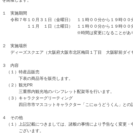
を開催します。
１ 実施期間
令和７年１０月３１日（金曜日） １１時００分から１９時００
１１月 １日（土曜日） １１時００分から１９時００
※時間は変更になることがありま
２ 実施場所
ディーズスクエア（大阪府大阪市北区梅田１丁目 大阪駅前ダイヤ
３ 内容
（１）特産品販売
下表の商品等を販売します。
（２）観光PR
三重県内観光地のパンフレット配架等を行います。
（３）キャラクターグリーティング
四日市市マスコットキャラクター「こにゅうどうくん」との記
４ その他
（１）上記記載につきましては、諸般の事情により予告なく変更・
ございます。