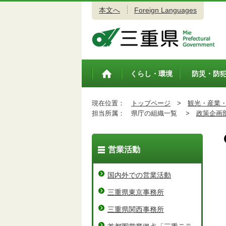
本文へ
Foreign Languages
三重県公式ウェブサイト
くらし・環境
防災・防
トップペ
ージ
現在位置：
トップページ
>
観光・産業
担当所属：
県庁の組織一覧 >
政策企画
営業活動
国内外での営業活動
三重県東京事務所
三重県関西事務所