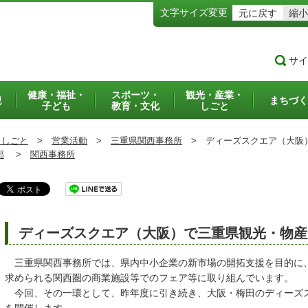
文字サイズ変更
元に戻す
縮小
サイ
健康・福祉・
スポーツ・
観光・産業・
犯
まちづく
子ども
教育・文化
しごと
・しごと
>
営業活動
>
三重県関西事務所
>
ディーズスクエア（大阪）
部
>
関西事務所
ディーズスクエア（大阪）で三重県観光・物産
三重県関西事務所では、県内中小企業の新市場の開拓支援を目的に
求められる関西圏の商業施設等でのフェア等に取り組んでいます。
今回、その一環として、昨年度に引き続き、大阪・梅田のディーズ