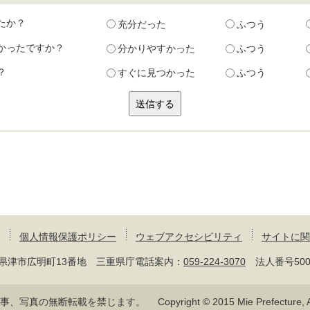
たか？
充分だった
ふつう
かったですか？
分かりやすかった
ふつう
？
すぐに見つかった
ふつう
個人情報保護ポリシー
ウェブアクセシビリティ
サイトに関
 三重県津市広明町13番地 三重県庁電話案内：
059-224-3070
法人番号50000
記事、写真の無断転載を禁じます。
Copyright © 2015 Mie Prefecture, Al