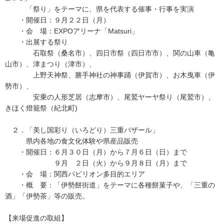
「祭り」をテーマに、県を代表する催事・行事を実演
・開催日：９月２２日（月）
・会 場：EXPOアリーナ「Matsuri」
・出展する祭り
石取祭（桑名市）、四日市祭（四日市市）、関の山車（亀
山市）、津まつり（津市）、
上野天神祭、勝手神社の神事踊（伊賀市）、お木曳車（伊
勢市）、
安乗の人形芝居（志摩市）、尾鷲ヤーヤ祭り（尾鷲市）、
きほく燈籠祭（紀北町)
２．「美し国彩り（いろどり）三重バザール」
県内各地の食文化体験や県産品販売
・開催日：６月３０日（月）から７月６日（日）まで
９月 ２日（火）から９月８日（月）まで
・会 場：関西パビリオン多目的エリア
・概 要：「伊勢餅街道」をテーマに各種餅菓子や、「三重の
酒」「伊勢茶」等の販売。
【来場促進の取組】