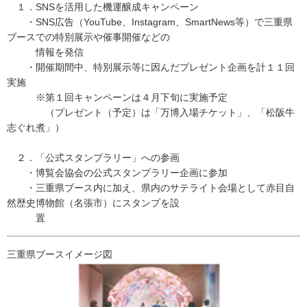
１．SNSを活用した機運醸成キャンペーン
・SNS広告（YouTube、Instagram、SmartNews等）で三重県
ブースでの特別展示や催事開催などの
情報を発信
・開催期間中、特別展示等に因んだプレゼント企画を計１１回
実施
※第１回キャンペーンは４月下旬に実施予定
（プレゼント（予定）は「万博入場チケット」、「松阪牛
志ぐれ煮」）
２．「公式スタンプラリー」への参画
・博覧会協会の公式スタンプラリー企画に参加
・三重県ブース内に加え、県内のサテライト会場として赤目自
然歴史博物館（名張市）にスタンプを設
置
三重県ブースイメージ図