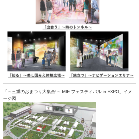
「～三重のおまつり大集合!～ MIE フェスティバル in EXPO」イメ
ージ図