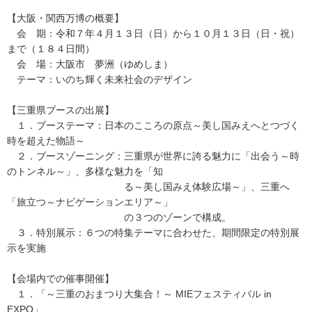
【大阪・関西万博の概要】
会 期：令和７年４月１３日（日）から１０月１３日（日・祝）
まで（１８４日間）
会 場：大阪市 夢洲（ゆめしま）
テーマ：いのち輝く未来社会のデザイン
【三重県ブースの出展】
１．ブーステーマ：日本のこころの原点～美し国みえへとつづく
時を超えた物語～
２．ブースゾーニング：三重県が世界に誇る魅力に「出会う～時
のトンネル～」、多様な魅力を「知
る～美し国みえ体験広場～」、三重へ
「旅立つ～ナビゲーションエリア～」
の３つのゾーンで構成。
３．特別展示：６つの特集テーマに合わせた、期間限定の特別展
示を実施
【会場内での催事開催】
１．「～三重のおまつり大集合！～ MIEフェスティバル in
EXPO」