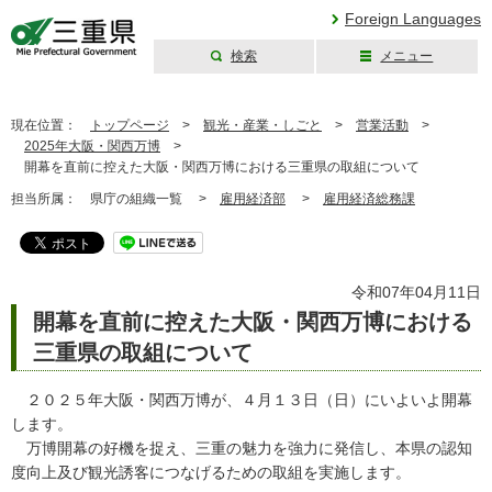
Foreign Languages
検索
メニュー
三重県公式ウェブ
サイト
現在位置：
トップページ
>
観光・産業・しごと
>
営業活動
>
2025年大阪・関西万博
>
開幕を直前に控えた大阪・関西万博における三重県の取組について
担当所属：
県庁の組織一覧 >
雇用経済部
>
雇用経済総務課
令和07年04月11日
開幕を直前に控えた大阪・関西万博における
三重県の取組について
２０２５年大阪・関西万博が、４月１３日（日）にいよいよ開幕
します。
万博開幕の好機を捉え、三重の魅力を強力に発信し、本県の認知
度向上及び観光誘客につなげるための取組を実施します。