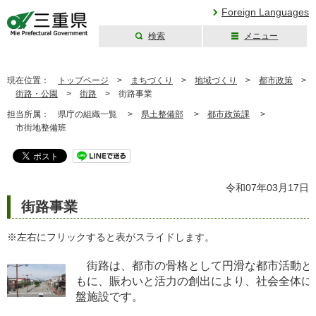
Foreign Languages
検索
メニュー
三重県公式ウェブ
サイト
現在位置：
トップページ
>
まちづくり
>
地域づくり
>
都市政策
>
街路・公園
>
街路
>
街路事業
担当所属：
県庁の組織一覧 >
県土整備部
>
都市政策課
>
市街地整備班
令和07年03月17日
街路事業
※左右にフリックすると表がスライドします。
街路は、都市の骨格として円滑な都市活動と
もに、賑わいと活力の創出により、社会全体に
盤施設です。