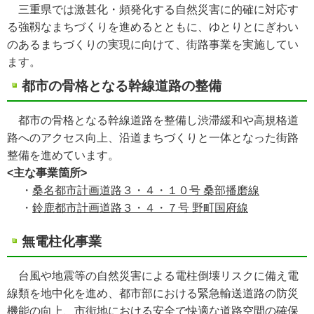
三重県では激甚化・頻発化する自然災害に的確に対応す
る強靱なまちづくりを進めるとともに、ゆとりとにぎわい
のあるまちづくりの実現に向けて、街路事業を実施してい
ます。
都市の骨格となる幹線道路の整備
都市の骨格となる幹線道路を整備し渋滞緩和や高規格道
路へのアクセス向上、沿道まちづくりと一体となった街路
整備を進めています。
<主な事業箇所>
・
桑名都市計画道路３・４・１０号 桑部播磨線
・
鈴鹿都市計画道路３・４・７号 野町国府線
無電柱化事業
台風や地震等の自然災害による電柱倒壊リスクに備え電
線類を地中化を進め、都市部における緊急輸送道路の防災
機能の向上、市街地における安全で快適な道路空間の確保