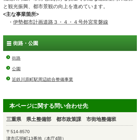
と観光振興、都市景観の向上を進めています。
<主な事業箇所>
・
伊勢都市計画道路３・４・４号外宮常磐線
街路・公園
街路
公園
近鉄川原町駅周辺総合整備事業
本ページに関する問い合わせ先
三重県 県土整備部 都市政策課 市街地整備班
〒514-8570
津市広明町13番地（本庁4階）