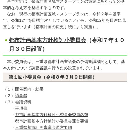
基本方針は、都市計画区域マスタープランの策定にあたっての基
本的な考え方を整理するものです。
なお、現行の都市計画区域マスタープランは、令和２年を基準
年、令和12年を目標年次としていることから、令和12年を目途に見
直しを行います（都市計画の変更手続により実施）。
都市計画基本方針検討小委員会
（令和７年１０
月３０日設置）
本小委員会は、三重県都市計画審議会の予備審議機関として、基
本方針について調査審議を行うため設置されています。
第１回小委員会（令和８年３月９日開催）
（１）
開催案内・結果
（２）
議事録
（３）会議資料
・
事項書
・
都市計画基本方針検討小委員会委員名簿
・
都市計画基本方針検討小委員会運営要領
・
三重県都市計画審議会運営要綱