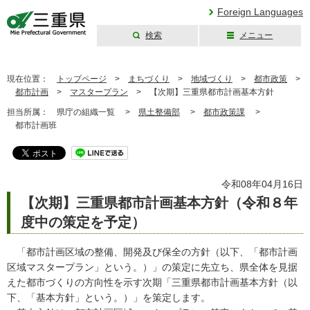
Foreign Languages
検索
メニュー
三重県公式ウェブ
サイト
現在位置：
トップページ
>
まちづくり
>
地域づくり
>
都市政策
>
都市計画
>
マスタープラン
>
【次期】三重県都市計画基本方針
担当所属：
県庁の組織一覧 >
県土整備部
>
都市政策課
>
都市計画班
令和08年04月16日
【次期】三重県都市計画基本方針（令和８年
度中の策定を予定）
「都市計画区域の整備、開発及び保全の方針（以下、「都市計画
区域マスタープラン」という。）」
の策定に先立ち、県全体を見据
えた都市づくりの方向性を示す次期「三重県都市計画基本方針（以
下、「基本方針」という。）」を策定します。