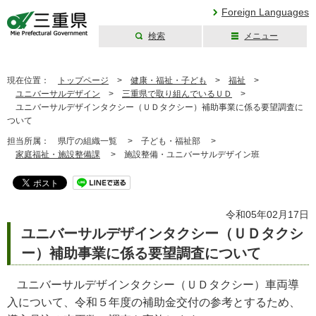
Foreign Languages
検索
メニュー
三重県公式ウェブ
サイト
現在位置：
トップページ
>
健康・福祉・子ども
>
福祉
>
ユニバーサルデザイン
>
三重県で取り組んでいるＵＤ
>
ユニバーサルデザインタクシー（ＵＤタクシー）補助事業に係る要望調査に
ついて
担当所属：
県庁の組織一覧 >
子ども・福祉部 >
家庭福祉・施設整備課
>
施設整備・ユニバーサルデザイン班
令和05年02月17日
ユニバーサルデザインタクシー（ＵＤタクシ
ー）補助事業に係る要望調査について
ユニバーサルデザインタクシー（ＵＤタクシー）車両導
入について、令和５年度の補助金交付の参考とするため、