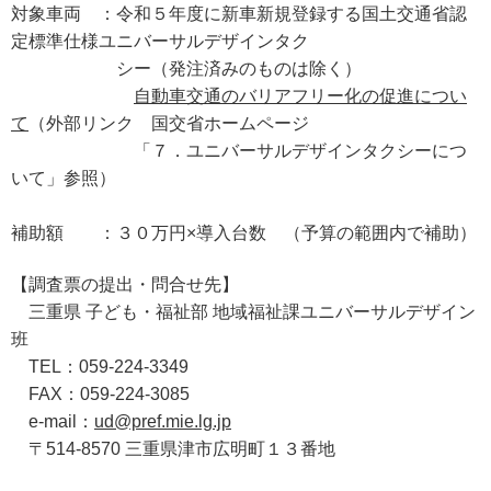
対象車両 ：令和５年度に新車新規登録する国土交通省認
定標準仕様ユニバーサルデザインタク
シー（発注済みのものは除く）
自動車交通のバリアフリー化の促進につい
て
（外部リンク 国交省ホームページ
「７．ユニバーサルデザインタクシーにつ
いて」参照）
補助額 ：３０万円×導入台数 （予算の範囲内で補助）
【調査票の提出・問合せ先】
三重県 子ども・福祉部 地域福祉課ユニバーサルデザイン
班
TEL：059-224-3349
FAX：059-224-3085
e-mail：
ud@pref.mie.lg.jp
〒514-8570 三重県津市広明町１３番地