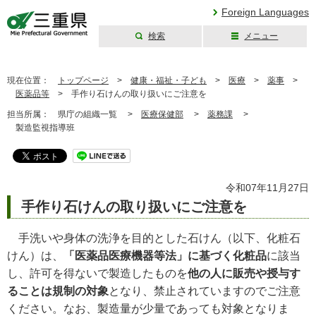
Foreign Languages
検索
メニュー
三重県公式ウェブ
サイト
現在位置：
トップページ
>
健康・福祉・子ども
>
医療
>
薬事
>
医薬品等
>
手作り石けんの取り扱いにご注意を
担当所属：
県庁の組織一覧 >
医療保健部
>
薬務課
>
製造監視指導班
令和07年11月27日
手作り石けんの取り扱いにご注意を
手洗いや身体の洗浄を目的とした石けん（以下、化粧石
けん）は、
「医薬品医療機器等法」に基づく化粧品
に該当
し、許可を得ないで製造したものを
他の人に販売や授与す
ることは規制の対象
となり、禁止されていますのでご注意
ください。なお、製造量が少量であっても対象となりま