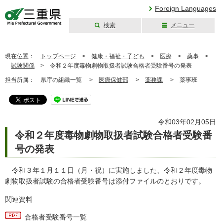
Foreign Languages
検索
メニュー
三重県公式ウェブ
サイト
現在位置：
トップページ
>
健康・福祉・子ども
>
医療
>
薬事
>
試験関係
>
令和２年度毒物劇物取扱者試験合格者受験番号の発表
担当所属：
県庁の組織一覧 >
医療保健部
>
薬務課
>
薬事班
令和03年02月05日
令和２年度毒物劇物取扱者試験合格者受験番
号の発表
令和３年１月１１日（月・祝）に実施しました、令和２年度毒物
劇物取扱者試験の合格者受験番号は添付ファイルのとおりです。
関連資料
合格者受験番号一覧