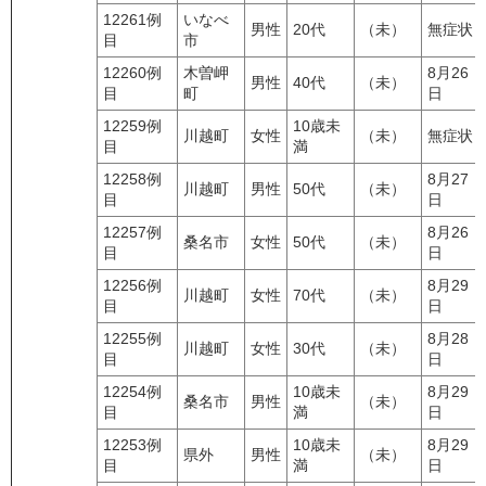
12261例
いなべ
男性
20代
（未）
無症状
目
市
12260例
木曽岬
8月26
男性
40代
（未）
目
町
日
12259例
10歳未
川越町
女性
（未）
無症状
目
満
12258例
8月27
川越町
男性
50代
（未）
目
日
12257例
8月26
桑名市
女性
50代
（未）
目
日
12256例
8月29
川越町
女性
70代
（未）
目
日
12255例
8月28
川越町
女性
30代
（未）
目
日
12254例
10歳未
8月29
桑名市
男性
（未）
目
満
日
12253例
10歳未
8月29
県外
男性
（未）
目
満
日