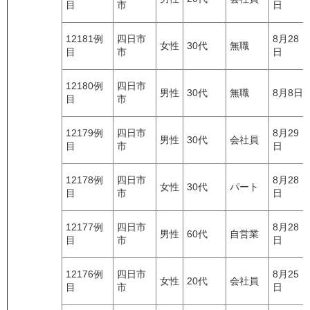
目
市
日
12181例
四日市
8月28
女性
30代
無職
目
市
日
12180例
四日市
男性
30代
無職
8月8日
目
市
12179例
四日市
8月29
男性
30代
会社員
目
市
日
12178例
四日市
8月28
女性
30代
パート
目
市
日
12177例
四日市
8月28
男性
60代
自営業
目
市
日
12176例
四日市
8月25
女性
20代
会社員
目
市
日