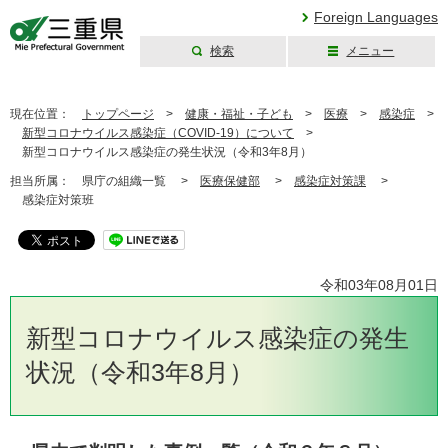
Foreign Languages
検索
メニュー
三重県公式ウェブ
サイト
現在位置：
トップページ
>
健康・福祉・子ども
>
医療
>
感染症
>
新型コロナウイルス感染症（COVID-19）について
>
新型コロナウイルス感染症の発生状況（令和3年8月）
担当所属：
県庁の組織一覧 >
医療保健部
>
感染症対策課
>
感染症対策班
令和03年08月01日
新型コロナウイルス感染症の発生
状況（令和3年8月）