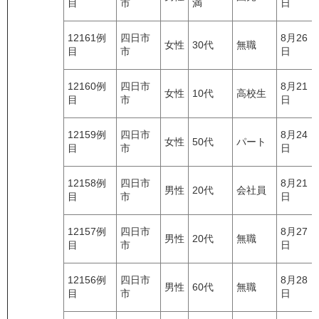
目
市
満
日
12161例
四日市
8月26
女性
30代
無職
目
市
日
12160例
四日市
8月21
女性
10代
高校生
目
市
日
12159例
四日市
8月24
女性
50代
パート
目
市
日
12158例
四日市
8月21
男性
20代
会社員
目
市
日
12157例
四日市
8月27
男性
20代
無職
目
市
日
12156例
四日市
8月28
男性
60代
無職
目
市
日