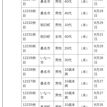
桑名市
男性
40代
（未）
目
日
12233例
8月29
桑名市
男性
40代
（未）
目
日
12232例
8月29
朝日町
男性
10代
（未）
目
日
12231例
8月21
朝日町
女性
40代
（未）
目
日
12230例
8月29
桑名市
男性
20代
（未）
目
日
12229例
いなべ
8月28
男性
30代
（未）
目
市
日
12228例
10歳未
8月28
桑名市
男性
（未）
目
満
日
12227例
10歳未
8月27
桑名市
男性
（未）
目
満
日
12226例
いなべ
10歳未
8月27
男性
（未）
目
市
満
日
12225例
10歳未
8月26
東員町
男性
（未）