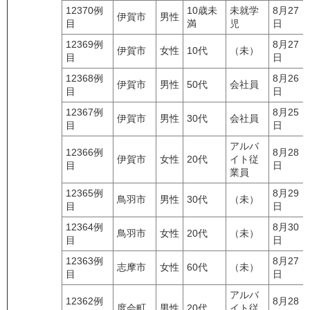
12370例
10歳未
未就学
8月27
伊賀市
男性
目
満
児
日
12369例
8月27
伊賀市
女性
10代
（未）
目
日
12368例
8月26
伊賀市
男性
50代
会社員
目
日
12367例
8月25
伊賀市
男性
30代
会社員
目
日
アルバ
12366例
8月28
伊賀市
女性
20代
イト従
目
日
業員
12365例
8月29
鳥羽市
男性
30代
（未）
目
日
12364例
8月30
鳥羽市
女性
20代
（未）
目
日
12363例
8月27
志摩市
女性
60代
（未）
目
日
アルバ
12362例
8月28
度会町
男性
20代
イト従