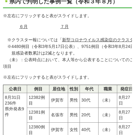
県内で判明した事例一覧（令和３年８月）
※左右にフリックすると表がスライドします。
６月
７月
※クラスター報については「
新型コロナウイルス感染症のクラスタ
※4480例目（令和3年5月17日公表）、9751例目（令和3年8月2
規感染者数累計は2減となります。
（未）：公表時点において、本人等から公表することについてのご
項目
※左右にフリックすると表がスライドします。
公表日
例目
居住地
性別
年代
職業
発症日
8月31日
12382例
8月27
伊賀市
男性
30代
（未）
236件
目
日
県外発表9
12381例
8月27
件
名張市
男性
20代
（未）
目
日
12380例
8月27
伊賀市
女性
40代
（未）
目
日