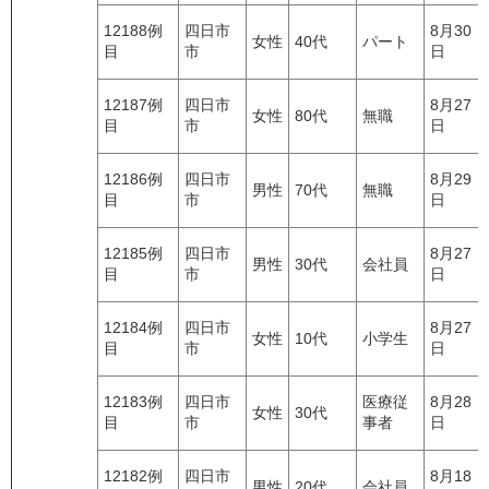
12188例
四日市
8月30
女性
40代
パート
目
市
日
12187例
四日市
8月27
女性
80代
無職
目
市
日
12186例
四日市
8月29
男性
70代
無職
目
市
日
12185例
四日市
8月27
男性
30代
会社員
目
市
日
12184例
四日市
8月27
女性
10代
小学生
目
市
日
12183例
四日市
医療従
8月28
女性
30代
目
市
事者
日
12182例
四日市
8月18
男性
20代
会社員