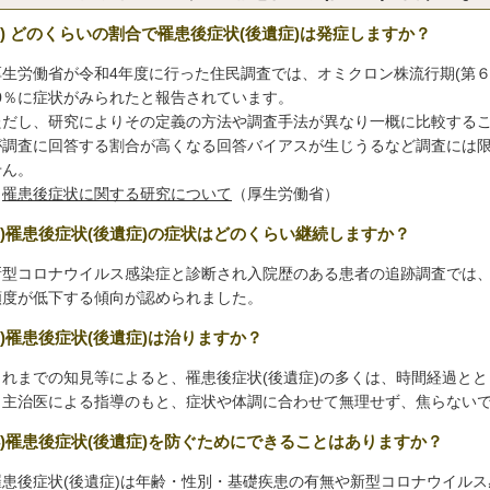
(1) どのくらいの割合で罹患後症状(後遺症)は発症しますか？
生労働省が令和4年度に行った住民調査では、オミクロン株流行期(第６～
.0％に症状がみられたと報告されています。
だし、研究によりその定義の方法や調査手法が異なり一概に比較するこ
が調査に回答する割合が高くなる回答バイアスが生じうるなど調査には
せん。
※
罹患後症状に関する研究について
（厚生労働省）
(2)罹患後症状(後遺症)の症状はどのくらい継続しますか？
型コロナウイルス感染症と診断され入院歴のある患者の追跡調査では、
頻度が低下する傾向が認められました。
3)罹患後症状(後遺症)は治りますか？
れまでの知見等によると、罹患後症状(後遺症)の多くは、時間経過とと
。主治医による指導のもと、症状や体調に合わせて無理せず、焦らない
(4)罹患後症状(後遺症)を防ぐためにできることはありますか？
患後症状(後遺症)は年齢・性別・基礎疾患の有無や新型コロナウイルス