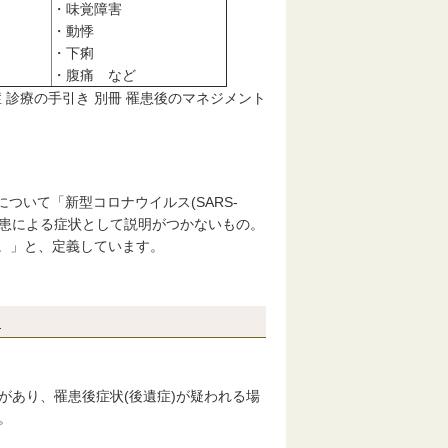
・味覚障害
・動悸
・下痢
・腹痛 など
 診療の手引き 別冊 罹患後のマネジメント
について「新型コロナウイルス(SARS-
の疾患による症状として説明がつかないもの。
。」と、定義しています。
ら
があり、罹患後症状(後遺症)が疑われる場
。