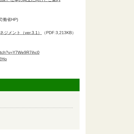
労働省HP)
ジメント（ver.3.1）
（PDF:3,213KB）
watch?v=Y7We9R7ihc0
u2Ho