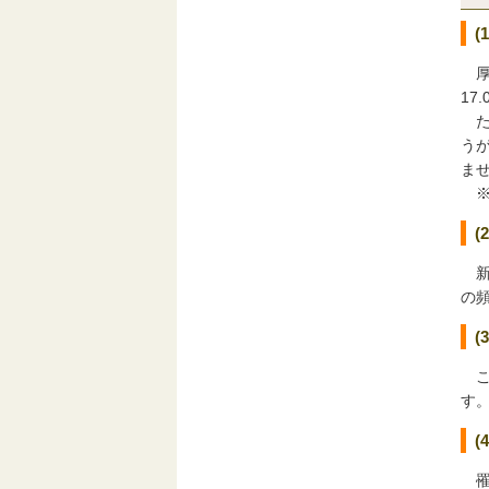
厚
17
た
う
ま
新
の
(
こ
す
罹