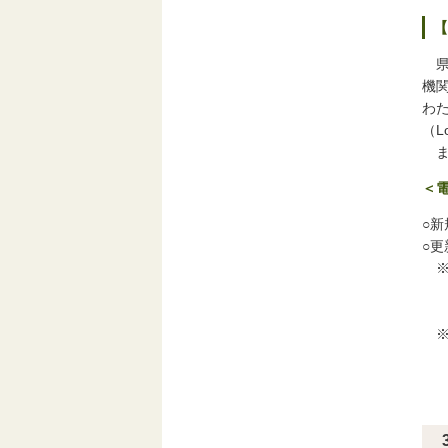
【
県
機
わ
（L
ま
＜電
○
○
※
FA
・
※
お問