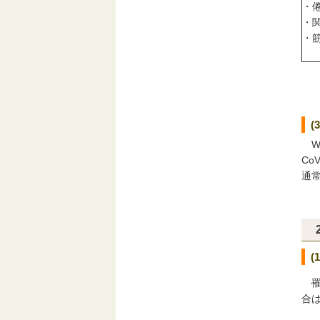
・
・
・
WH
C
通
(
罹
合