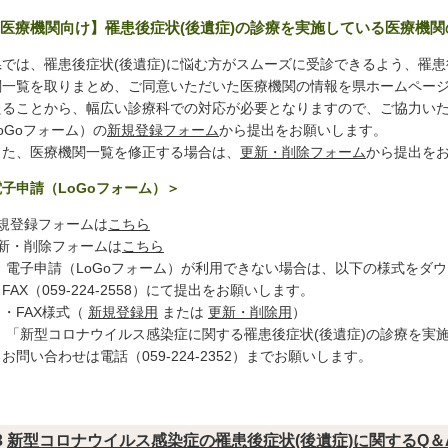
医療機関向け】罹患後症状(後遺症)の診療を実施している医療機
では、罹患後症状(後遺症)に悩む方がスムーズに受診できるよう、罹患
関一覧を取りまとめ、ご同意いただいた医療機関の情報を県ホームペー
たることから、幅広い診療科での対応が必要となりますので、ご協力い
oGoフォーム）の
新規登録フォーム
から提出をお願いします。
た、医療機関一覧を修正する場合は、
更新・削除フォーム
から提出を
子申請（LoGoフォーム）＞
新規登録フォームは
こちら
更新・削除フォームは
こちら
 電子申請（LoGoフォーム）が利用できない場合は、以下の様式をダ
X（059-224-2558）にて提出をお願いします。
FAX様式（
新規登録用
または
更新・削除用
）
 「新型コロナウイルス感染症に関する罹患後症状(後遺症)の診療を実
い合わせは電話（059-224-2352）までお願いします。
3
新型コロナウイルス感染症の罹患後症状(後遺症)に関するQ＆