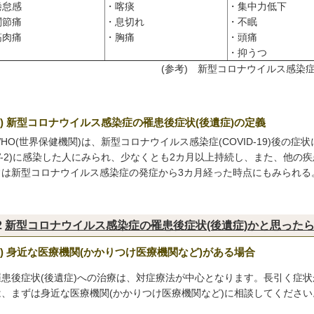
倦怠感
・喀痰
・集中力低下
関節痛
・息切れ
・不眠
筋肉痛
・胸痛
・頭痛
・抑うつ
(参考) 新型コロナウイルス感染症
(3) 新型コロナウイルス感染症の罹患後症状(後遺症)の定義
O(世界保健機関)は、新型コロナウイルス感染症(COVID-19)後の症状
oV-2)に感染した人にみられ、少なくとも2カ月以上持続し、また、他
常は新型コロナウイルス感染症の発症から3カ月経った時点にもみられる
2
新型コロナウイルス感染症の罹患後症状(後遺症)かと思った
1) 身近な医療機関(かかりつけ医療機関など)がある場合
患後症状(後遺症)への治療は、対症療法が中心となります。長引く症状
は、まずは身近な医療機関(かかりつけ医療機関など)に相談してください