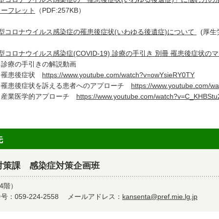
リーフレット
（PDF:257KB）
型コロナウイルス感染症の罹患後症状(いわゆる後遺症)について
(厚生
型コロナウイルス感染症(COVID-19) 診療の手引き 別冊 罹患後症状のマネ
診療の手引きの解説動画
患後症状
https://www.youtube.com/watch?v=owYsieRY0TY
患後症状を訴える患者へのアプローチ
https://www.youtube.com/
業医学的アプローチ
https://www.youtube.com/watch?v=C_KHBSt
先
対策課 感染症対策企画班
4階）
：059-224-2558
メールアドレス：
kansenta@pref.mie.lg.jp