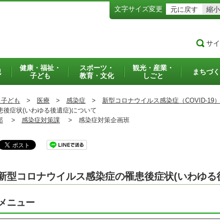
文字サイズ変更
元に戻す
縮小
サイ
健康・福祉・
スポーツ・
観光・産業・
犯
まちづく
子ども
教育・文化
しごと
・子ども
>
医療
>
感染症
>
新型コロナウイルス感染症（COVID-19
後症状(いわゆる後遺症)について
部
>
感染症対策課
>
感染症対策企画班
新型コロナウイルス感染症の罹患後症状(いわゆる
メニュー