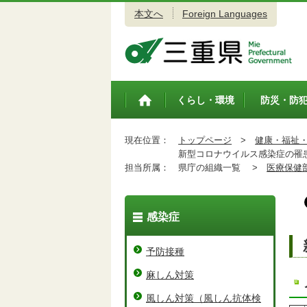
本文へ
Foreign Languages
三重県公式ウェブサイト
くらし・環境
防災・防
トップペ
ージ
現在位置：
トップページ
>
健康・福祉
新型コロナウイルス感染症の罹患
担当所属：
県庁の組織一覧 >
医療保健
感染症
予防接種
麻しん対策
風しん対策（風しん抗体検