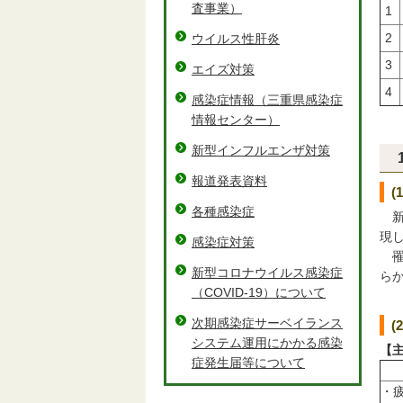
査事業）
1
2
ウイルス性肝炎
3
エイズ対策
4
感染症情報（三重県感染症
情報センター）
新型インフルエンザ対策
報道発表資料
(
各種感染症
新
現
感染症対策
罹
新型コロナウイルス感染症
ら
（COVID-19）について
次期感染症サーベイランス
(
システム運用にかかる感染
【主
症発生届等について
・