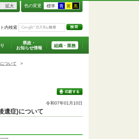
色の変更
拡大
標準
青
黄
黒
ト内検索
県政・
り
組織・業務
お知らせ情報
）について
>
令和07年01月10日
後遺症)について
印刷する