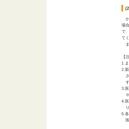
か
場
で
て
ま
【
1.
2
さ
す
3
※
4
り
5
医