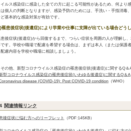
ウイルス感染症に感染した全ての方に起こる可能性があるため、何より
ては個人の判断となりますが、感染予防のためには、手洗い・手指消毒
など基本的な感染対策が有効です。
(5)罹患後症状(後遺症)により学業や仕事に支障が出ている場合どう
患後症状(後遺症)から回復するまで、つらい症状を周囲の人が理解し、
要です。学校や職場で配慮を希望する場合は、まずは本人（または保護
る配慮内容を学校や職場に相談しましょう。
その他、新型コロナウイルス感染症の罹患後症状(後遺症)に関するQ＆
新型コロナウイルス感染症の罹患後症状(いわゆる後遺症)に関するQ＆A
Coronavirus disease (COVID-19): Post COVID-19 condition
（WHO）
４
関連情報リンク
患後症状に悩む方へのリーフレット
（PDF:145KB）
型コロナウイルス感染症の「罹患後症状(いわゆる後遺症)」に悩む方の