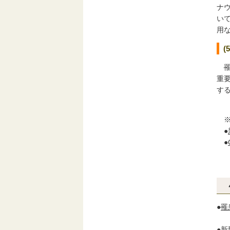
ナ
い
用
罹
重
す
※
●
●
●
罹
●
新