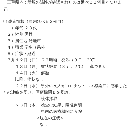
三重県内で新規の陽性が確認されたのは延べ６３例目となりま
す。
〇 患者情報（県内延べ６３例目）
（１）年代 ２０代
（２）性別 男性
（３）居住地 鈴鹿市
（４）職業 学生（県外）
（５）症状・経過
７月１２日（日） ２３時頃、発熱（３７．６℃）
１３日（月） 症状継続（３７．２℃）、鼻づまり
１４日（火） 解熱
以降、症状なし
２２日（水） 県外の友人がコロナウイルス感染症に感染した
との連絡を受け、医療機関Ｂを受診、
検体採取
２３日（木） 検査の結果、陽性判明
県内の医療機関に入院
＜現在の症状＞
なし