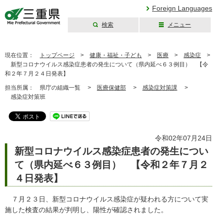
Foreign Languages
検索
メニュー
三重県公式ウェブ
サイト
現在位置：
トップページ
>
健康・福祉・子ども
>
医療
>
感染症
>
新型コロナウイルス感染症患者の発生について（県内延べ６３例目） 【令
和２年７月２４日発表】
担当所属：
県庁の組織一覧 >
医療保健部
>
感染症対策課
>
感染症対策班
令和02年07月24日
新型コロナウイルス感染症患者の発生につい
て（県内延べ６３例目） 【令和２年７月２
４日発表】
７月２３日、新型コロナウイルス感染症が疑われる方について実
施した検査の結果が判明し、陽性が確認されました。