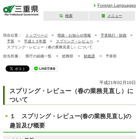
Foreign Languages
検索
メニュー
三重県公式ウェブ
サイト
現在位置：
トップページ
>
県政・お知らせ情報
>
予算執行・財政
>
予算
>
平成１３年度
>
スプリング・レビュー
>
スプリング・レビュー（春の業務見直し）について
担当所属：
県庁の組織一覧 >
総務部 >
財政課
>
予算班
平成21年02月10日
スプリング・レビュー（春の業務見直し）に
ついて
１ スプリング・レビュー(春の業務見直し)の
趣旨及び概要