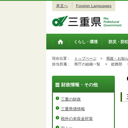
本文へ
Foreign Languages
三重県公式ウェブサイト
くらし・環境
防災・防
トップペ
ージ
現在位置：
トップページ
>
県政・お知
担当所属：
県庁の組織一覧 >
総務部 
財政情報・その他
三重の財政
三重県債情報
税外の未収金対策