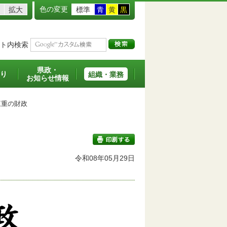
色の変更
拡大
標準
青
黄
黒
ト内検索
県政・
り
組織・業務
お知らせ情報
重の財政
令和08年05月29日
印刷する