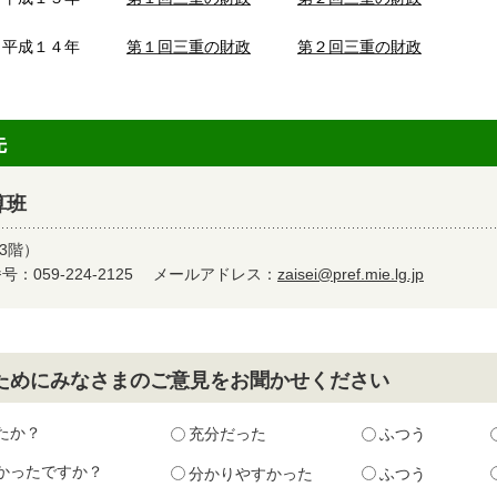
平成１４年
第１回三重の財政
第２回三重の財政
先
算班
3階）
：059-224-2125
メールアドレス：
zaisei@pref.mie.lg.jp
ためにみなさまのご意見をお聞かせください
たか？
充分だった
ふつう
かったですか？
分かりやすかった
ふつう