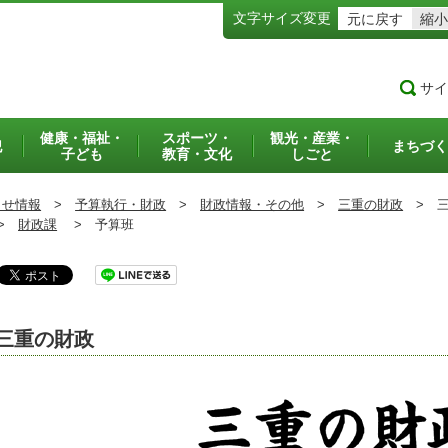
文字サイズ変更
元に戻す
縮小
サイ
健康・福祉・
スポーツ・
観光・産業・
犯
まちづく
子ども
教育・文化
しごと
らせ情報
>
予算執行・財政
>
財政情報・その他
>
三重の財政
>
三
>
財政課
>
予算班
三重の財政