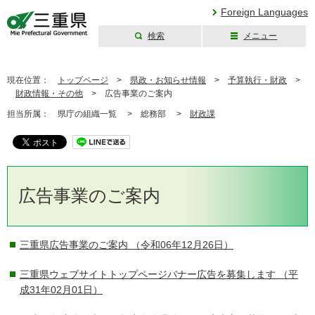
Foreign Languages
検索
メニュー
三重県公式ウェブ
サイト
現在位置：
トップページ
>
県政・お知らせ情報
>
予算執行・財政
>
財政情報・その他
>
広告事業のご案内
担当所属：
県庁の組織一覧 >
総務部 >
財政課
広告事業のご案内
三重県広告事業のご案内
（令和06年12月26日）
三重県ウェブサイトトップページバナー広告を募集します
（平
成31年02月01日）