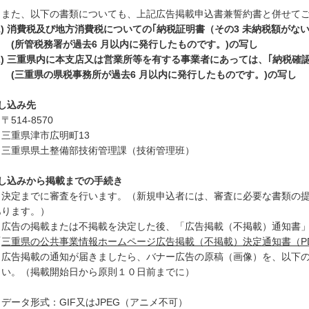
た、以下の書類についても、上記広告掲載申込書兼誓約書と併せてご
(1) 消費税及び地方消費税についての｢納税証明書（その3 未納税額がな
所管税務署が過去6 月以内に発行したものです。)の写し
2) 三重県内に本支店又は営業所等を有する事業者にあっては、｢納税確認
三重県の県税事務所が過去6 月以内に発行したものです。)の写し
し込み先
14-8570
重県津市広明町13
重県県土整備部技術管理課（技術管理班）
し込みから掲載までの手続き
定までに審査を行います。（新規申込者には、審査に必要な書類の提
ります。）
告の掲載または不掲載を決定した後、「広告掲載（不掲載）通知書」
「
三重県の公共事業情報ホームページ広告掲載（不掲載）決定通知書（P
告掲載の通知が届きましたら、バナー広告の原稿（画像）を、以下の
い。（掲載開始日から原則１０日前までに）
ータ形式：GIF又はJPEG（アニメ不可）