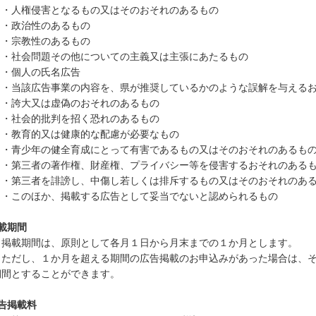
人権侵害となるもの又はそのおそれのあるもの
政治性のあるもの
宗教性のあるもの
社会問題その他についての主義又は主張にあたるもの
個人の氏名広告
当該広告事業の内容を、県が推奨しているかのような誤解を与えるお
誇大又は虚偽のおそれのあるもの
社会的批判を招く恐れのあるもの
教育的又は健康的な配慮が必要なもの
青少年の健全育成にとって有害であるもの又はそのおそれのあるも
第三者の著作権、財産権、プライバシー等を侵害するおそれのある
第三者を誹謗し、中傷し若しくは排斥するもの又はそのおそれのあ
このほか、掲載する広告として妥当でないと認められるもの
載期間
載期間は、原則として各月１日から月末までの１か月とします。
だし、１か月を超える期間の広告掲載のお申込みがあった場合は、そ
間とすることができます。
告掲載料