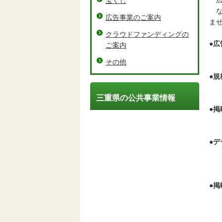
広
宝くじ
な
広告事業のご案内
ま
クラウドファンディングの
●
広
ご案内
三
その他
●
規
縦
三重県の公共事業情報
●
掲
4
●
デ
G
1
●
掲
次
・
・