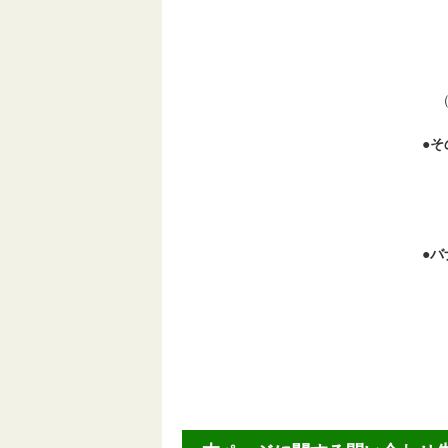
デ
そ
申
（
●
そ
以
●
バ
〒5
三
三
TE
FA