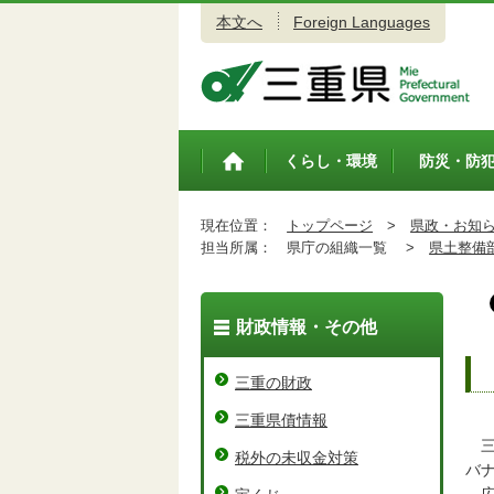
本文へ
Foreign Languages
三重県公式ウェブサイト
くらし・環境
防災・防
トップペ
ージ
現在位置：
トップページ
>
県政・お知
担当所属：
県庁の組織一覧 >
県土整備
財政情報・その他
三重の財政
三重県債情報
三
税外の未収金対策
バ