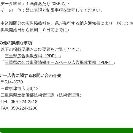
ータ容量：１画像あたり20KB 以下
 の 他：禁止表現と制限事項を遵守してください。
込期間分の広告掲載料を、県が発行する納入通知書により一括してお
掲載開始日から原則１０日前までに）
の他の詳細な事項
下の掲載要綱および要領をご覧ください。
「
三重県広告掲載要綱（PDF）
」
「
三重県の公共事業情報ホームページ広告掲載要領（PDF）
」
ナー広告に関するお問い合わせ先
14-8570
重県津市広明町13
重県県土整備部技術管理課（技術管理班）
L: 059-224-2918
X: 059-224-3290