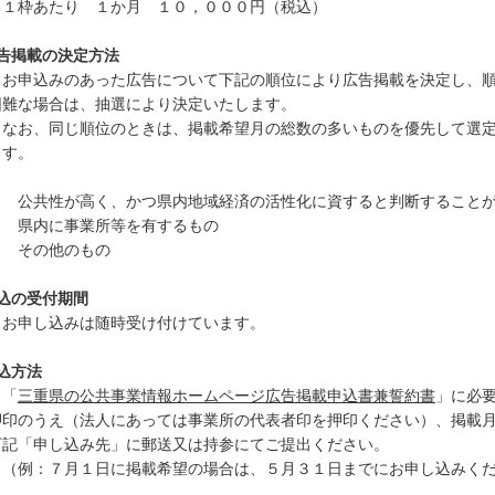
枠あたり １か月 １０，０００円（税込）
告掲載の決定方法
申込みのあった広告について下記の順位により広告掲載を決定し、順
難な場合は、抽選により決定いたします。
お、同じ順位のときは、掲載希望月の総数の多いものを優先して選定
す。
 公共性が高く、かつ県内地域経済の活性化に資すると判断すること
 県内に事業所等を有するもの
 その他のもの
込の受付期間
申し込みは随時受け付けています。
込方法
「
三重県の公共事業情報ホームページ広告掲載申込書兼誓約書
」に必
印のうえ（法人にあっては事業所の代表者印を押印ください）、掲載月
記「申し込み先」に郵送又は持参にてご提出ください。
例：７月１日に掲載希望の場合は、５月３１日までにお申し込みくだ