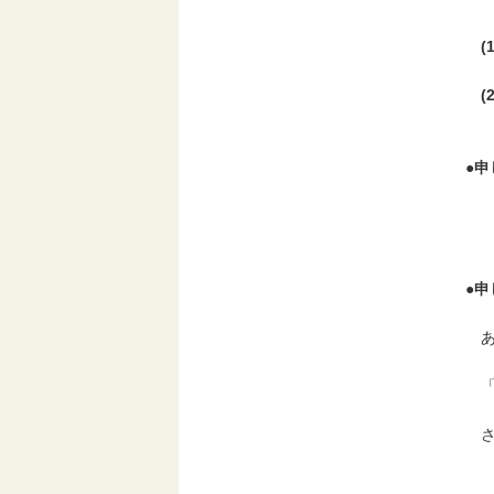
ま
(
(
(
●
申
〒5
三
三
●
申
決
あ
広
広
さ
デ