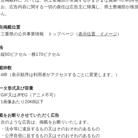
告掲載料については、県土整備部が実施するさまざまな施策への利用を
お、広告内容に関する一切の責任は広告主に帰属し、県土整備部が推奨
せん。
告掲載位置
重県の公共事業情報 トップページ（
表示位置 イメージ
）
格
50ピクセル・横170ピクセル
載枠数
枠（表示順序は利用者がアクセスするごとに変更します。）
ータ形式及び容量
IF又はJPEG（アニメ不可）
画像あたり20KB以下
載をお断りさせていただく広告
のような広告は、掲載をお断りいたします。
法令等に違反するもの又はそのおそれのあるもの
公序良俗に反するもの又はそのおそれのあるもの