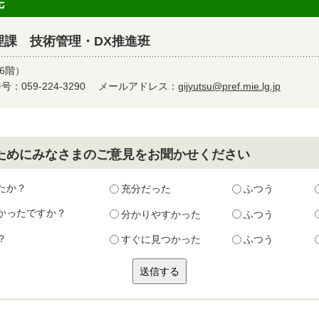
先
理課 技術管理・DX推進班
6階）
：059-224-3290
メールアドレス：
gijyutsu@pref.mie.lg.jp
ためにみなさまのご意見をお聞かせください
たか？
充分だった
ふつう
かったですか？
分かりやすかった
ふつう
？
すぐに見つかった
ふつう