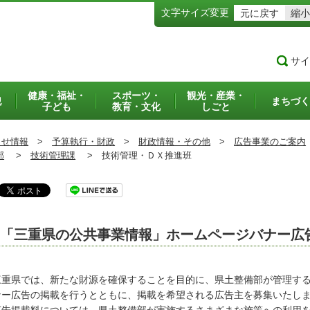
文字サイズ変更
元に戻す
縮小
サイ
健康・福祉・
スポーツ・
観光・産業・
犯
まちづく
子ども
教育・文化
しごと
らせ情報
>
予算執行・財政
>
財政情報・その他
>
広告事業のご案内
部
>
技術管理課
>
技術管理・ＤＸ推進班
「三重県の公共事業情報」ホームページバナー広
重県では、新たな財源を確保することを目的に、県土整備部が管理する
ナー広告の掲載を行うとともに、掲載を希望される広告主を募集いたし