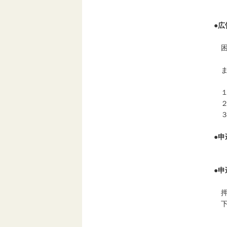
１
●
広
お
困
な
ま
１
２
３
●
申
お
●
申
押
下
（