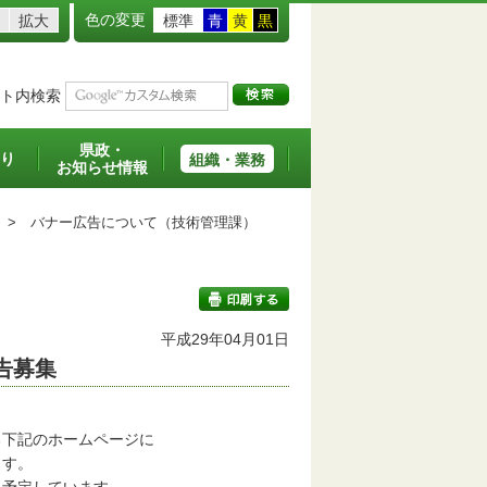
色の変更
拡大
標準
青
黄
黒
ト内検索
県政・
り
組織・業務
お知らせ情報
>
バナー広告について（技術管理課）
平成29年04月01日
告募集
印刷する
下記のホームページに
ます。