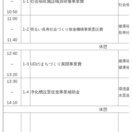
～
1-1
社会福祉施設職員研修事業費
社会福
10:50
11:00
健康福
～
1-2
明るい長寿社会づくり推進機構事業委託費
長寿社
11:40
休憩
12:40
健康福
～
1-3
UDのまちづくり展開事業費
健康福
13:20
13:30
環境森
～
1-4
浄化槽設置促進事業補助金
水質改
14:10
休憩