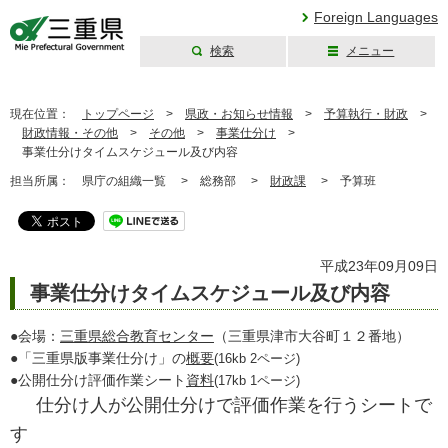
Foreign Languages
検索
メニュー
三重県公式ウェブ
サイト
現在位置：
トップページ
>
県政・お知らせ情報
>
予算執行・財政
>
財政情報・その他
>
その他
>
事業仕分け
>
事業仕分けタイムスケジュール及び内容
担当所属：
県庁の組織一覧 >
総務部 >
財政課
>
予算班
平成23年09月09日
事業仕分けタイムスケジュール及び内容
●会場：
三重県総合教育センター
（三重県津市大谷町１２番地）
●「三重県版事業仕分け」の
概要
(16kb 2ページ)
●公開仕分け評価作業シート
資料
(17kb 1ページ)
仕分け人が公開仕分けで評価作業を行うシートで
す