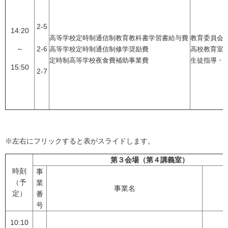
2-5
14:20
高等学校定時制通信制教育教科書学習書給与費
教育委員会
～
2-6
高等学校定時制通信制修学奨励費
高校教育室
定時制高等学校夜食費補助事業費
生徒指導・
15:50
2-7
※左右にフリックすると表がスライドします。
第３会場（第４講義室）
時刻
事
（予
業
事業名
定）
番
号
10:10