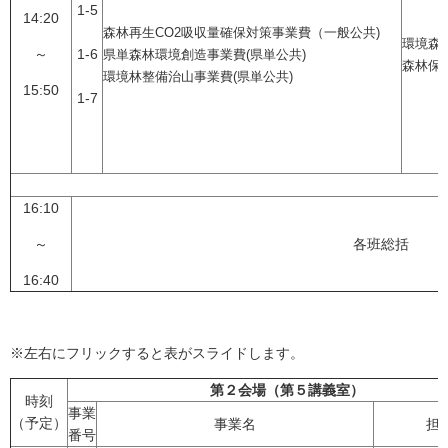
1-5
14:20
森林再生CO2吸収量確保対策事業費（一般公共)
環境森
～
1-6
県単森林環境創造事業費(県単公共)
森林保
環境林整備治山事業費(県単公共)
15:50
1-7
16:10
～
各班総括
16:40
※左右にフリックすると表がスライドします。
第２会場（第５講義室）
時刻
事業
（予定）
事業名
担
番号