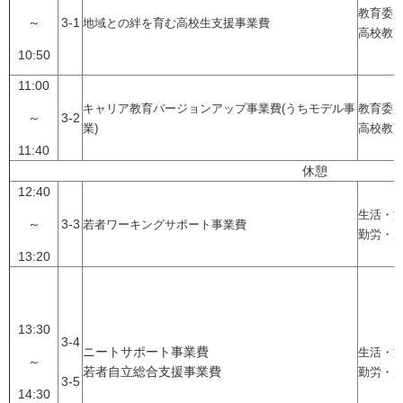
教育委
～
3-1
地域との絆を育む高校生支援事業費
高校教
10:50
11:00
キャリア教育バージョンアップ事業費(うちモデル事
教育委
～
3-2
業)
高校教
11:40
休憩
12:40
生活・
～
3-3
若者ワーキングサポート事業費
勤労・
13:20
13:30
3-4
ニートサポート事業費
生活・
～
若者自立総合支援事業費
勤労・
3-5
14:30