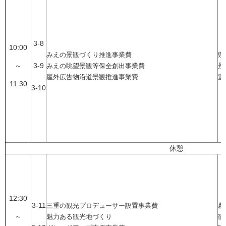
3-8
10:00
みえの景観づくり推進事業費
県
～
3-9
みえの眺望景観等保全創出事業費
景
屋外広告物沿道景観推進事業費
室
11:30
3-10
休憩
12:30
3-11
三重の観光プロデューサー設置事業費
農
～
魅力ある観光地づくり
観