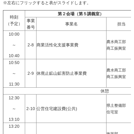
※左右にフリックすると表がスライドします。
第２会場（第５講義室）
時刻
事業
（予定）
事業名
担当
番号
10:00
農水商工部
～
2-8
商業活性化支援事業費
商工振興室
10:40
10:50
農水商工部
～
2-9
休廃止鉱山鉱害防止事業費
商工振興室
11:30
休憩
12:30
県土整備部
～
2-10
公営住宅建設費(公共)
住宅室
13:10
13:20