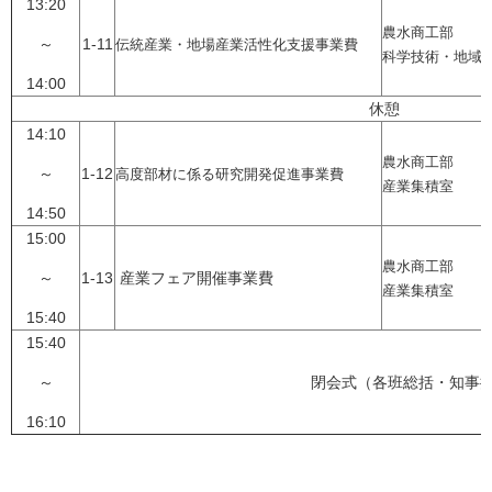
13:20
農水商工部
～
1-11
伝統産業・地場産業活性化支援事業費
科学技術・地域
14:00
休憩
14:10
農水商工部
～
1-12
高度部材に係る研究開発促進事業費
産業集積室
14:50
15:00
農水商工部
～
1-13
産業フェア開催事業費
産業集積室
15:40
15:40
～
閉会式（各班総括・知事
16:10