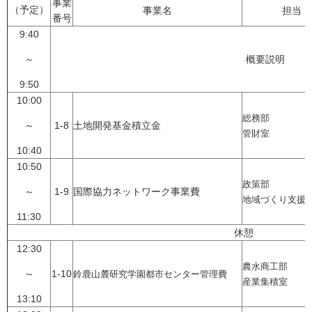
事業
（予定）
事業名
担当
番号
9:40
～
概要説明
9:50
10:00
総務部
～
1-8
土地開発基金積立金
管財室
10:40
10:50
政策部
～
1-9
国際協力ネットワーク事業費
地域づくり支援
11:30
休憩
12:30
農水商工部
～
1-10
鈴鹿山麓研究学園都市センター管理費
産業集積室
13:10