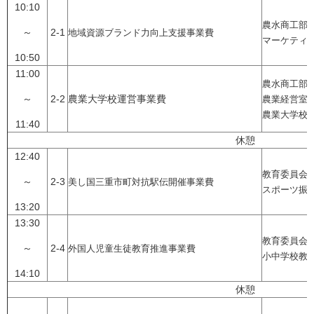
10:10
農水商工部
～
2-1
地域資源ブランド力向上支援事業費
マーケティ
10:50
11:00
農水商工部
～
2-2
農業大学校運営事業費
農業経営室
農業大学校
11:40
休憩
12:40
教育委員会
～
2-3
美し国三重市町対抗駅伝開催事業費
スポーツ振
13:20
13:30
教育委員会
～
2-4
外国人児童生徒教育推進事業費
小中学校教
14:10
休憩