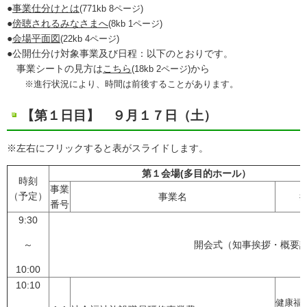
●
事業仕分けとは
(771kb 8ページ)
●
傍聴されるみなさまへ
(8kb 1ページ)
●
会場平面図
(22kb 4ページ)
●公開仕分け対象事業及び日程：以下のとおりです。
事業シートの見方は
こちら
から
(18kb 2ページ)
※進行状況により、時間は前後することがあります。
【第１日目】 ９月１７日（土）
※左右にフリックすると表がスライドします。
第１会場(多目的ホール）
時刻
事業
（予定）
事業名
番号
9:30
～
開会式（知事挨拶・概要
10:00
10:10
健康福