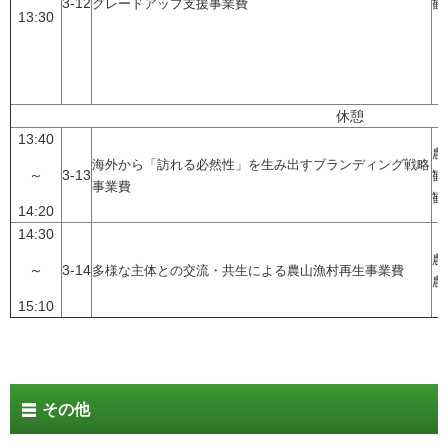
3-12
グレードアップ支援事業費
観
13:30
休憩
13:40
農
海外から「訪れる必然性」を生み出すブランディング戦略
～
3-13
観
事業費
観
14:20
14:30
農
～
3-14
多様な主体との交流・共生による農山漁村再生事業費
農
15:10
その他