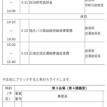
政策部
～
2-11
自治研究負担金
市町行財政室
14:00
休憩
14:10
政策部
～
2-12
地方バス路線維持確保事業費
交通政策室
14:50
15:00
政策部
～
2-13
広域交流交通軸整備促進費
交通政策室
15:40
※左右にフリックすると表がスライドします。
時刻
第３会場（第４講義室）
（予
事業
事業名
定）
番号