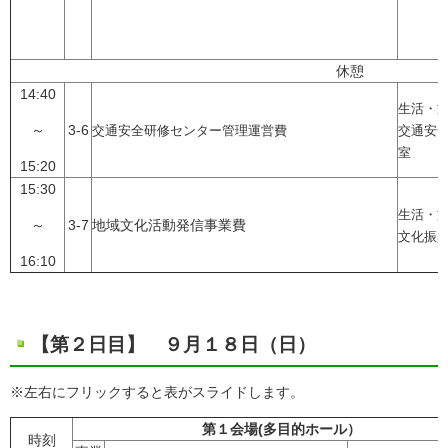
休憩
14:40
生活・
～
3-6
交通安全研修センター管理運営費
交通安
室
15:20
15:30
生活・
～
3-7
地域文化活動発信事業費
文化振
16:10
【第２日目】 ９月１８日（日）
※左右にフリックすると表がスライドします。
第１会場(多目的ホール）
時刻