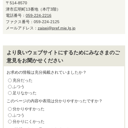
〒514-8570
津市広明町13番地（本庁3階）
電話番号：
059-224-2216
ファクス番号：059-224-2125
メールアドレス：
zaisei@pref.mie.lg.jp
より良いウェブサイトにするためにみなさまのご
意見をお聞かせください
お求めの情報は充分掲載されていましたか？
充分だった
ふつう
足りなかった
このページの内容や表現は分かりやすかったですか？
分かりやすかった
ふつう
分かりにくかった