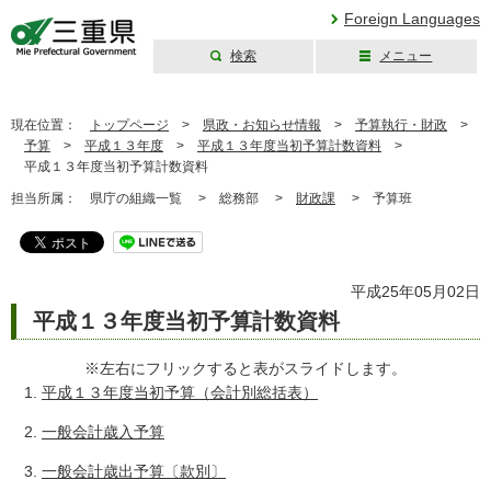
Foreign Languages
検索
メニュー
三重県公式ウェブ
サイト
現在位置：
トップページ
>
県政・お知らせ情報
>
予算執行・財政
>
予算
>
平成１３年度
>
平成１３年度当初予算計数資料
>
平成１３年度当初予算計数資料
担当所属：
県庁の組織一覧 >
総務部 >
財政課
>
予算班
平成25年05月02日
平成１３年度当初予算計数資料
※左右にフリックすると表がスライドします。
平成１３年度当初予算（会計別総括表）
一般会計歳入予算
一般会計歳出予算〔款別〕