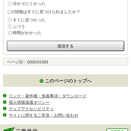
分かりにくかった
この情報はすぐに見つけられましたか？
すぐに見つかった
ふつう
時間がかかった
ページID：
000034389
このページのトップへ
リンク・著作権・免責事項・ダウンロード
個人情報保護ポリシー
ウェブアクセシビリティ
サイトに関するご意見・お問い合わせ