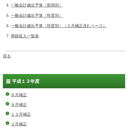
一般会計歳出予算〔部局別〕
一般会計歳出予算〔性質別〕
一般会計歳出予算〔性質別〕（２月補正含むベース）
県税収入一覧表
戻る
平成１３年度
６月補正
９月補正
１２月補正
２月補正