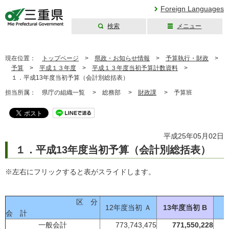
Foreign Languages
検索
メニュー
三重県公式ウェブ
サイト
現在位置：
トップページ
>
県政・お知らせ情報
>
予算執行・財政
>
予算
>
平成１３年度
>
平成１３年度当初予算計数資料
>
１．平成13年度当初予算（会計別総括表）
担当所属：
県庁の組織一覧 >
総務部 >
財政課
>
予算班
平成25年05月02日
１．平成13年度当初予算（会計別総括表）
※左右にフリックすると表がスライドします。
区 分
12年度当初 Ａ
13年度当初 B
会 計
一般会計
773,743,475
771,550,228