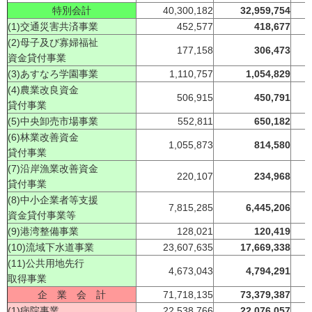
特別会計
40,300,182
32,959,754
(1)交通災害共済事業
452,577
418,677
(2)母子及び寡婦福祉
177,158
306,473
資金貸付事業
(3)あすなろ学園事業
1,110,757
1,054,829
(4)農業改良資金
506,915
450,791
貸付事業
(5)中央卸売市場事業
552,811
650,182
(6)林業改善資金
1,055,873
814,580
貸付事業
(7)沿岸漁業改善資金
220,107
234,968
貸付事業
(8)中小企業者等支援
7,815,285
6,445,206
資金貸付事業等
(9)港湾整備事業
128,021
120,419
(10)流域下水道事業
23,607,635
17,669,338
(11)公共用地先行
4,673,043
4,794,291
取得事業
企 業 会 計
71,718,135
73,379,387
(1)病院事業
22,538,766
22,076,057