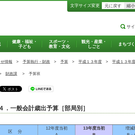
文字サイズ変更
元に戻す
縮小
サイ
健康・福祉・
スポーツ・
観光・産業・
犯
まちづく
子ども
教育・文化
しごと
らせ情報
>
予算執行・財政
>
予算
>
平成１３年度
>
平成１３年
］
>
財政課
>
予算班
４．一般会計歳出予算［部局別］
12年度当初
13年度当初
増減
区 分
A
B
B－