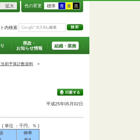
色の変更
拡大
標準
青
黄
黒
ト内検索
県政・
り
組織・業務
お知らせ情報
度当初予算計数資料
>
平成25年05月02日
印刷する
( 単位 ：千円、％ )
額
伸率
A
B/A