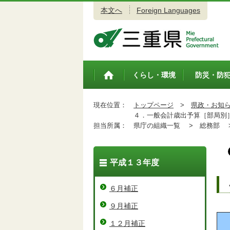
本文へ
Foreign Languages
三重県公式ウェブサイト
くらし・環境
防災・防
トップペ
ージ
現在位置：
トップページ
>
県政・お知
４．一般会計歳出予算［部局別
担当所属：
県庁の組織一覧 >
総務部 
平成１３年度
６月補正
９月補正
１２月補正