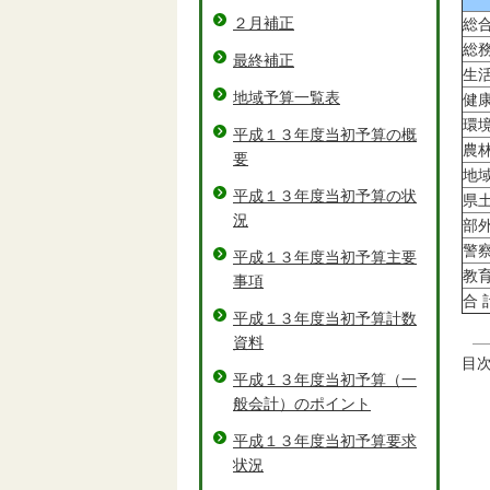
２月補正
総
総
最終補正
生
地域予算一覧表
健
環
平成１３年度当初予算の概
農
要
地
平成１３年度当初予算の状
県
況
部
警
平成１３年度当初予算主要
教
事項
合 
平成１３年度当初予算計数
資料
目
平成１３年度当初予算（一
般会計）のポイント
平成１３年度当初予算要求
状況