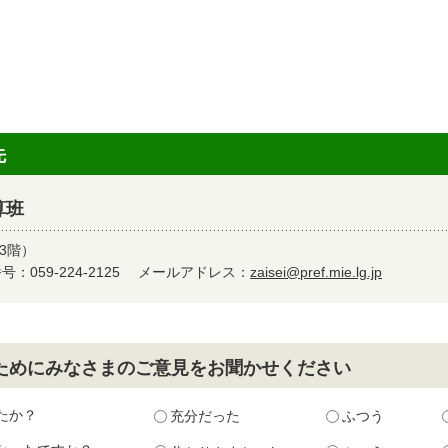
先
算班
3階）
：059-224-2125
メールアドレス：
zaisei@pref.mie.lg.jp
ためにみなさまのご意見をお聞かせください
たか？
充分だった
ふつう