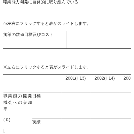
職業能力開発に自発的に取り組んでいる
※左右にフリックすると表がスライドします。
施策の数値目標及びコスト
※左右にフリックすると表がスライドします。
2001(H13)
2002(H14)
2003
職業能力開発
目標
機会への参加
率
(％)
実績
[