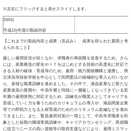
※左右にフリックすると表がスライドします。
2003(
平成15)年度の取組内容
【これまでの取組内容と成果（見込み）、成果を得られた要因と考
えられること】
厳しい雇用状況が続くなか、求職者の再就職を促進するため、さら
には、産業構造の変化やＩＴをはじめとする技術の高度化に対応で
きる人材の確保・育成等のため、雇用・能力開発機構と連携し、県
立津高等技術学校を中心として民間委託の積極的な導入も行いなが
ら、多様な職業訓練を進めました。その中で、液晶産業など新たな
産業政策の展開や、中高年層と同様に一層厳しくなってきている若
年層の雇用情勢に対応するため、訓練生が職業人としてキャリアを
形成していく力を養うためのカリキュラムの導入や、液晶関連企業
等での即戦力となる人材育成のためのカリキュラム改編などを進め
てきました。また、緊急雇用対策の一環として、中高年求職者を対
象とした短期の職場実践訓練や、キャリアカウンセリング、再就職
に役立つニーズの高い資格等の取得支援などにより、雇用ミスマッ