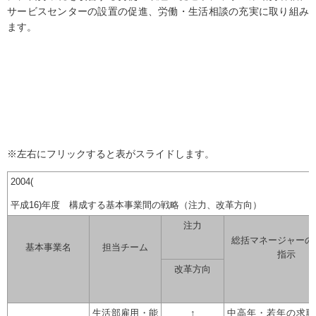
サービスセンターの設置の促進、労働・生活相談の充実に取り組み
ます。
※左右にフリックすると表がスライドします。
2004(
平成16)年度 構成する基本事業間の戦略（注力、改革方向）
注力
総括マネージャーの
基本事業名
担当チーム
指示
改革方向
生活部雇用・能
↑
中高年・若年の求職