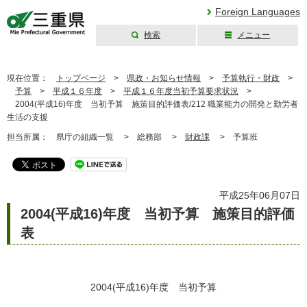
Foreign Languages
検索
メニュー
三重県公式ウェブ
サイト
現在位置：
トップページ
>
県政・お知らせ情報
>
予算執行・財政
>
予算
>
平成１６年度
>
平成１６年度当初予算要求状況
>
2004(平成16)年度 当初予算 施策目的評価表/212 職業能力の開発と勤労者
生活の支援
担当所属：
県庁の組織一覧 >
総務部 >
財政課
>
予算班
平成25年06月07日
2004(平成16)年度 当初予算 施策目的評価
表
2004(平成16)年度 当初予算