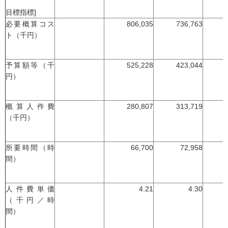
目標指標]
必要概算コス
806,035
736,763
ト（千円）
予算額等（千
525,228
423,044
円）
概算人件費
280,807
313,719
（千円）
所要時間（時
66,700
72,958
間）
人件費単価
4.21
4.30
（千円／時
間）