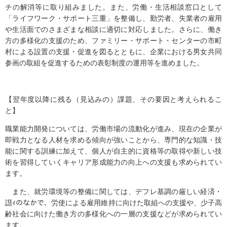
チの解消等に取り組みました。また、労働・生活相談窓口として
「ライフワーク・サポート三重」を整備し、勤労者、失業者の雇用
や生活面でのさまざまな相談に適切に対応しました。さらに、働き
方の多様化の支援のため、ファミリー・サポート・センターの市町
村による設置の支援・促進を図るとともに、企業における男女共同
参画の取組を促進するための表彰制度の運用等を進めました。
【翌年度以降に残る（見込みの）課題、その要因と考えられるこ
と】
職業能力開発については、労働市場の流動化が進み、現在の企業が
即戦力となる人材を求める傾向が強いことから、専門的な知識・技
能に関する訓練に加えて、個人が自主的に資格等の取得や新しい技
術を習得していくキャリア形成能力の向上への支援も求められてい
ます。
また、就労環境等の整備に関しては、デフレ基調の厳しい経済・
譿ｨのなかで、労使による雇用維持に向けた取組への支援や、少子高
齢社会に向けた働き方の多様化への一層の支援などが求められてい
ます。