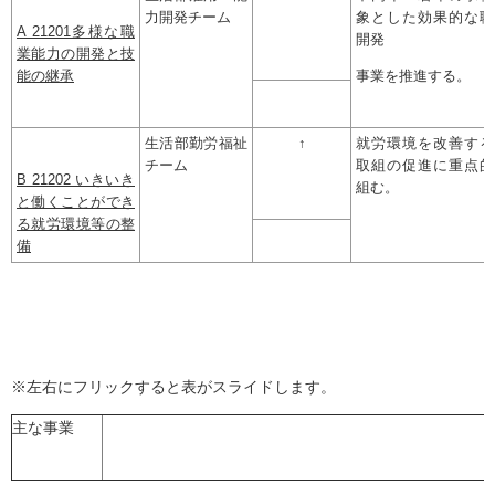
力開発チーム
象とした効果的な職
A 21201多様な職
開発
業能力の開発と技
能の継承
事業を推進する。
生活部勤労福祉
↑
就労環境を改善する
チーム
取組の促進に重点的
B 21202 いきいき
組む。
と働くことができ
る就労環境等の整
備
※左右にフリックすると表がスライドします。
主な事業