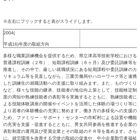
※左右にフリックすると表がスライドします。
2004(
平成16)年度の取組方向
多様な職業訓練機会を提供するため、県立津高等技術学校における
普通課程訓練（２年）、短期課程訓練（６ヶ月）及び委託訓練等を
推進し、その中で、厳しい就職状況にある短期課程や委託訓練のカ
リキュラム等を見直しながら、三重労働局やハローワーク等と連携
した訓練生の就職活動への支援に取り組みます。また、ものづくり
など、様々な技能の継承、技能者の地位向上策として、技能検定制
度の周知や熟練技能者の表彰等を実施するとともに、熟練技能者に
よる技能体験講座の開催やイベントを活用した体験の場づくり等に
より若者の体験機会の充実に努めます。働き方の多様化への支援の
ため、ファミリー・サポート・センターの市町村による設置や機能
の充実を支援・促進するとともに、男女共同参画を推進する企業の
表彰制度の運用及び受賞企業とその取組のＰＲ等を進めます。さら
に、就労環境を改善する労使の取組の促進や、中小企業勤労者福祉