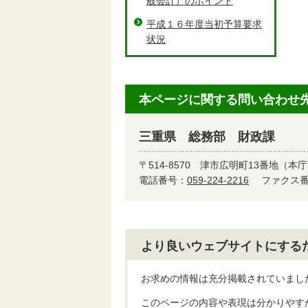
般会計）のポイント
平成１６年度当初予算要求
状況
本ページに関する問い合わせ
三重県 総務部 財政課
〒514-8570
津市広明町13番地（本庁
電話番号：
059-224-2216
ファクス番号
より良いウェブサイトにする
お求めの情報は充分掲載されていまし
このページの内容や表現は分かりやす