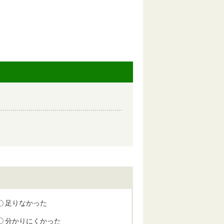
足りなかった
分かりにくかった