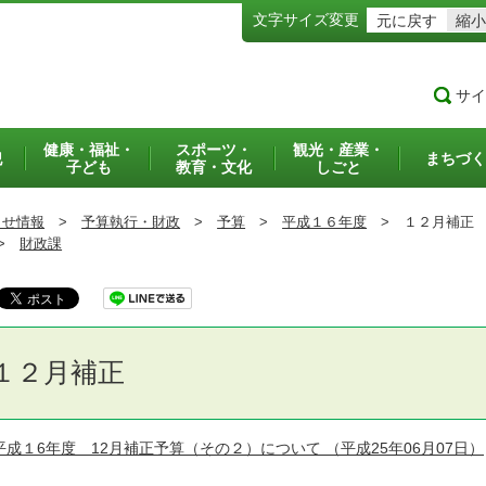
文字サイズ変更
元に戻す
縮小
サイ
健康・福祉・
スポーツ・
観光・産業・
犯
まちづく
子ども
教育・文化
しごと
らせ情報
>
予算執行・財政
>
予算
>
平成１６年度
>
１２月補正
>
財政課
１２月補正
平成１6年度 12月補正予算（その２）について
（平成25年06月07日）