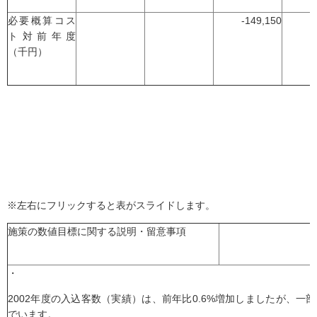
必要概算コス
-149,150
-
ト対前年度
（千円）
※左右にフリックすると表がスライドします。
施策の数値目標に関する説明・留意事項
・
2002年度の入込客数（実績）は、前年比0.6%増加しましたが、
でいます。