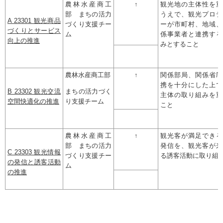
農林水産商工
↑
観光地の主体性を重
部 まちの活力
うえで、観光プロデ
A 23301 観光商品
づくり支援チー
ーが市町村、地域、
づくりとサービス
ム
係事業者と連携する
向上の推進
みとすること
農林水産商工部
↑
関係部局、関係省庁
携を十分にした上で
B 23302 観光交流
まちの活力づく
主体の取り組みを重
空間快適化の推進
り支援チーム
こと
農林水産商工
↑
観光客が満足できる
部 まちの活力
発信を、観光客が来
C 23303 観光情報
づくり支援チー
る誘客活動に取り組
の発信と誘客活動
ム
の推進