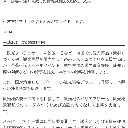
４ 誘客を強く意識した情報発信力の強化、充実
※左右にフリックすると表がスライドします。
2004(
平成16)年度の取組方向
「観光プロデュサー」を設置するなど、地域での観光商品（素材）
づくりや、観光商品を販売するためのシステムづくりを支援するほ
か、芭蕉生誕３６０年イベント、熊野古道の世界遺産登録、愛知万
博の開催など旬の行事を捉え、本県への誘客を推進します。
また、国が策定した「グローバル観光戦略プラン」に呼応し、本県
への外客誘致を促進します。
観光地の競争力向上を目指して、観光地のバリアフリー化、観光地
景観形成のシステムづくり及び施設のもてなし向上等を支援しま
す。
さらに、（社）三重県観光連盟を通じて、誘客につなげる情報発信
を拡充強化するとともに、ホームページの充実やマスコミを通じた