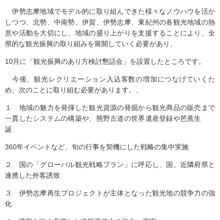
伊勢志摩地域でモデル的に取り組んできた様々なノウハウを活か
しつつ、北勢、中南勢、伊賀、伊勢志摩、東紀州の各観光地域の熱
意や活動を大切にし、地域の盛り上がりを支援することにより、全
県的な観光振興の取り組みを展開していく必要があり、
10月に「観光振興のあり方検討懇話会」を設置したところです。
今後、観光レクリエーション入込客数の増加につなげていくた
め、次のことに取り組む必要があります。、
１ 地域の魅力を発揮した観光資源の発掘から観光商品の販売まで
一貫したシステムの構築や、熊野古道の世界遺産登録や芭蕉生
誕
360年イベントなど、旬の行事を契機にした戦略の集中実施
２ 国の「グローバル観光戦略プラン」に呼応し、国、近隣府県と
連携した外客誘致
３ 伊勢志摩再生プロジェクトが主体となった観光地の競争力の強
化