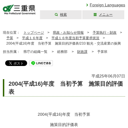
Foreign Languages
検索
メニュー
三重県公式ウェブ
サイト
現在位置：
トップページ
>
県政・お知らせ情報
>
予算執行・財政
>
予算
>
平成１６年度
>
平成１６年度当初予算要求状況
>
2004(平成16)年度 当初予算 施策目的評価表/233 観光・交流産業の振興
担当所属：
県庁の組織一覧 >
総務部 >
財政課
>
予算班
平成25年06月07日
2004(平成16)年度 当初予算 施策目的評価
表
2004(平成16)年度 当初予算
施策目的評価表