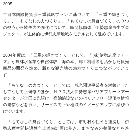
2005
年日本国際博覧会三重戦略プランに基づいて、「三重の輝きづく
り」、「もてなしの力づくり」、「もてなしの舞台づくり」の３つ
の視点から競争力の強化について、民間協働体「伊勢志摩再生プロ
ジェクト」が主体的に伊勢志摩地域をモデルとして進めています。
2004年度は、「三重の輝きづくり」として、「(株)伊勢志摩ツアー
ズ」が農林水産業や自然体験、海の幸、郷土料理等を活かした観光
商品の開発を進め、新たな観光地の魅力づくりにつながっていま
す。
「もてなしの力づくり」としては、観光関連事業者を対象とした
もてなし向上研修のほか、ＮＰＯ法人伊勢志摩バリアフリーツアー
センターが全国に先駆け、宿泊施設などのバリアフリー評価や情報
の発信などを行い、サービス向上や地域のイメージアップに結びつ
けています。
「もてなしの舞台づくり」としては、市町村や住民と連携し、伊
勢志摩空間快適性向上整備計画に基き、まちなみの整備などを進