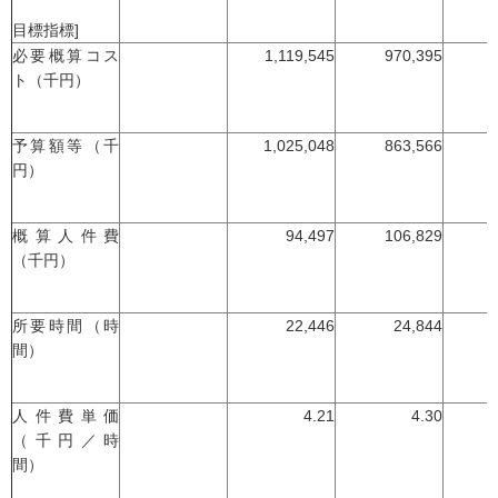
目標指標]
必要概算コス
1,119,545
970,395
ト（千円）
予算額等（千
1,025,048
863,566
円）
概算人件費
94,497
106,829
（千円）
所要時間（時
22,446
24,844
間）
人件費単価
4.21
4.30
（千円／時
間）