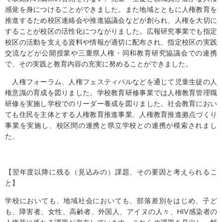
感覚を身につけることができました。また地域とともに人権教育を
推進するため校区連絡会や推進協議会などが創られ、人権を大切に
することが校区の活性化につながりました。広報研究事業でも指定
校区の活動を支える資料や情報が適切に配布され、指定校区の実践
交流などが公開授業や三重県人権・同和教育研究協議会での連携
で、その実践と教育内容の充実に努めることができました。
人権フォーラム、人権フェスティバルなどを通じて児童生徒の人
権意識の育成を図りました。学校教育研修事業では人権教育管理職
研修を実施し学校でのリーダー養成を図りました。社会教育におい
ても住民を主体とする人権教育推進事業、人権教育推進拠点づくり
事業を実施し、校区間の連携と県立学校との連携が模索されまし
た。
【翌年度以降に残る（見込みの）課題、その要因と考えられるこ
と】
学校においても、地域社会においても、部落差別をはじめ、子ど
も、障害者、女性、高齢者、外国人、アイヌの人々、HIV感染者の