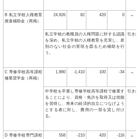
B 私立学校人権教育
24,926
82
420
0
→
推進補助金（再掲）
私立学校の教職員の人権問題に対する認識
引き
を深め、私立学校の人権教育を充実し、差
別のない社会の実現を図るため補助を行
う。
C 専修学校高等課程
1,880
-1,410
100
-34
→
修業奨学金（再掲）
中学校を卒業し専修学校高等課程で修業す
引き
ることにより、資格・免許を取得又は技能
を習得し、将来の経済的自立につなげよう
とする者に対し、費用の一部を貸し付け
る。
D 専修学校専門課程
558
-210
420
-116
→