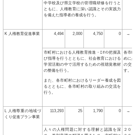
中学校及び県立学校の管理職研修を行うと
ともに、人権教育に深い認識とその実践力
を備えた指導者の養成を行う。
K 人権教育促進事業
4,494
2,000
4,750
0
→
市町村における人権教育推進・ｵの把握及
各市
び指導を行うとともに、社会教育における
めに
学習活動の中で活用するための視聴覚教材
の交
の整備を行う。
す。
また、各市町村におけるリーダー養成を図
るとともに、各市町村の取り組みの交流を
行う。
L 人権尊重の地域づ
113,293
25
1,790
0
→
くり促進プラン事業
人々の人権問題に対する理解と認識を深
２０