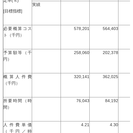
定率(％)
実績
[目標指標]
必要概算コス
578,201
564,403
ト（千円）
予算額等（千
258,060
202,378
円）
概算人件費
320,141
362,025
（千円）
所要時間（時
76,043
84,192
間）
人件費単価
4.21
4.30
（千円／時