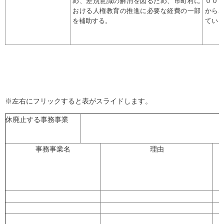
め、差別意識の解消を図るため、市町村に
００
おける人権教育の推進に必要な経費の一部
から
を補助する。
てい
※左右にフリックすると表がスライドします。
休廃止する事務事業
事務事業名
理由