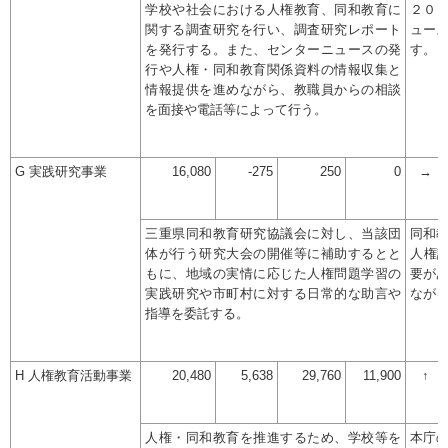
学校や社会における人権教育、同和教育に
２０
関する調査研究を行い、調査研究レポート
ュー
を発行する。また、センターニュースの発
す。
行や人権・同和教育関係資料の情報収集と
情報提供を進めながら、教職員からの相談
を面接や電話等によって行う。
G 実践研究事業
16,080
-275
250
0
→
三重県同和教育研究協議会に対し、当該団
同和
体が行う研究大会の開催等に補助するとと
人権
もに、地域の実情に応じた人権問題学習の
要が
実践研究や市町村に対する日常的な助言や
なが
指導を委託する。
H 人権教育活動事業
20,480
5,638
29,760
11,900
↑
人権・同和教育を推進するため、学校等を
本庁