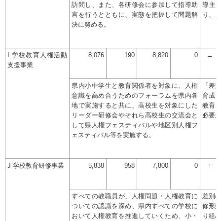
訪問し、また、各研修会に参加して指導助
導主
言を行うとともに、実態を把握して問題解
り、
決に努める。
I 学校教育人権活動
8,076
190
8,820
0
→
支援事業
県内小中学生と教育関係者を対象に、人権
「差
意識を高め合うためのフォーラムを県内各
育成
地で実施すると共に、高校生を対象にした
教育
リーダー研修会やそれら高校生の交流会と
必要
して県人権フェスティバルや地区別人権フ
ェスティバル等を実施する。
J 学校教育研修事業
5,838
958
7,800
0
↑
すべての教職員が、人権問題・人権教育に
差別
ついての認識を深め、県内すべての学校に
修形
おいて人権教育を推進していくため、小・
り組