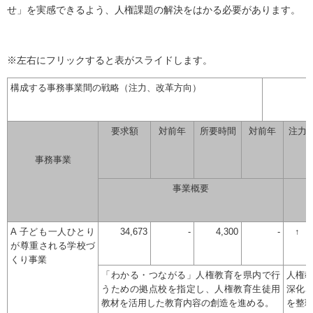
せ」を実感できるよう、人権課題の解決をはかる必要があります。
※左右にフリックすると表がスライドします。
構成する事務事業間の戦略（注力、改革方向）
要求額
対前年
所要時間
対前年
注力
事務事業
事業概要
A 子ども一人ひとり
34,673
-
4,300
-
↑
が尊重される学校づ
くり事業
「わかる・つながる」人権教育を県内で行
人権
うための拠点校を指定し、人権教育生徒用
深化
教材を活用した教育内容の創造を進める。
を整