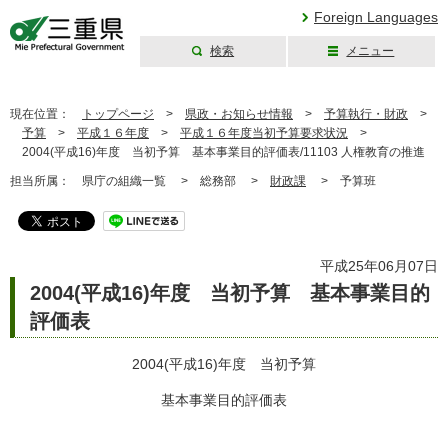
Foreign Languages
検索
メニュー
三重県公式ウェブ
サイト
現在位置：
トップページ
>
県政・お知らせ情報
>
予算執行・財政
>
予算
>
平成１６年度
>
平成１６年度当初予算要求状況
>
2004(平成16)年度 当初予算 基本事業目的評価表/11103 人権教育の推進
担当所属：
県庁の組織一覧 >
総務部 >
財政課
>
予算班
平成25年06月07日
2004(平成16)年度 当初予算 基本事業目的
評価表
2004(平成16)年度 当初予算
基本事業目的評価表