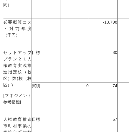
間）
必要概算コス
-13,798
ト対前年度
（千円）
セットアップ
目標
80
プラン２１人
権教育実践推
進指定校（校
区）数(校（校
区）)
実績
0
74
[マネジメント
参考指標]
人権教育推進
目標
57
市町村事業の