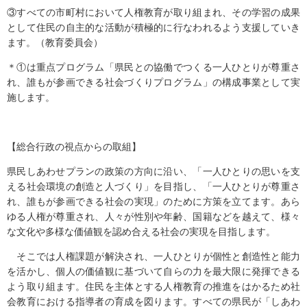
③すべての市町村において人権教育が取り組まれ、その学習の成果
として住民の自主的な活動が積極的に行なわれるよう支援していき
ます。（教育委員会）
＊①は重点プログラム「県民との協働でつくる一人ひとりが尊重さ
れ、誰もが参画できる社会づくりプログラム」の構成事業として実
施します。
【総合行政の視点からの取組】
県民しあわせプランの政策の方向に沿い、「一人ひとりの思いを支
える社会環境の創造と人づくり」を目指し、「一人ひとりが尊重さ
れ、誰もが参画できる社会の実現」のために方策を立てます。あら
ゆる人権が尊重され、人々が性別や年齢、国籍などを越えて、様々
な文化や多様な価値観を認め合える社会の実現を目指します。
そこでは人権課題が解決され、一人ひとりが個性と創造性と能力
を活かし、個人の価値観に基づいて自らの力を最大限に発揮できる
よう取り組ます。住民を主体とする人権教育の推進をはかるため社
会教育における指導者の育成を図ります。すべての県民が「しあわ