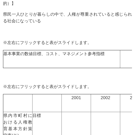
的）】
県民一人ひとりが暮らしの中で、人権が尊重されていると感じられ
る社会になっている
※左右にフリックすると表がスライドします。
基本事業の数値目標、コスト、マネジメント参考指標
※左右にフリックすると表がスライドします。
2001
2002
20
県内市町村に
目標
おける人権教
育基本方針策