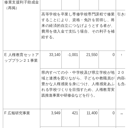
修業支援利子助成金
（再掲）
高等学校を卒業し専修学校専門課程で修業
引き
することにより、資格・免許を習得し、将
来の経済的自立につなげようとする者が、
費用を借入金で支払う場合、その利子を補
給する。
E 人権教育セットア
33,140
-1,001
21,550
0
↑
ッププラン２１事業
県内すべての小・中学校及び県立学校が地
２０
域と連携を図りながら、子どもや教職員が
内容
豊かな人権感覚を身につけ、人権感覚あふ
も含
れる学校づくりを目指すため、人権教育実
践推進事業や研修会などを行う。
F 広報研究事業
3,949
421
11,400
0
→