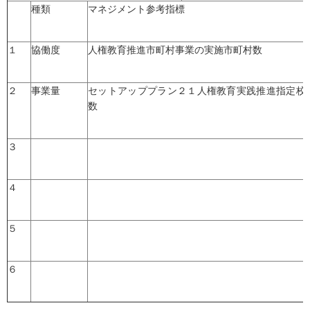
種類
マネジメント参考指標
１
協働度
人権教育推進市町村事業の実施市町村数
２
事業量
セットアッププラン２１人権教育実践推進指定校
数
３
４
５
６