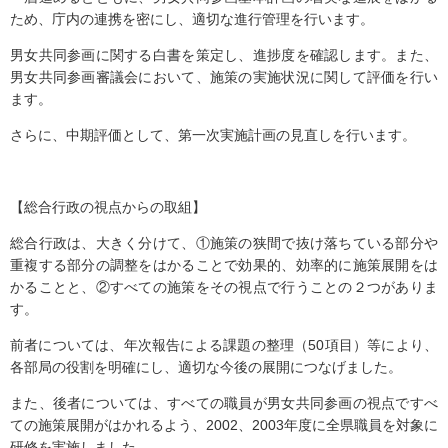
ため、庁内の連携を密にし、適切な進行管理を行います。
男女共同参画に関する白書を策定し、進捗度を確認します。また、
男女共同参画審議会において、施策の実施状況に関して評価を行い
ます。
さらに、中期評価として、第一次実施計画の見直しを行います。
【総合行政の視点からの取組】
総合行政は、大きく分けて、①施策の狭間で抜け落ちている部分や
重複する部分の調整をはかることで効果的、効率的に施策展開をは
かることと、②すべての施策をその視点で行うことの２つがありま
す。
前者については、年次報告による課題の整理（50項目）等により、
各部局の役割を明確にし、適切な今後の展開につなげました。
また、後者については、すべての職員が男女共同参画の視点ですべ
ての施策展開がはかれるよう、2002、2003年度に全県職員を対象に
研修を実施しました。