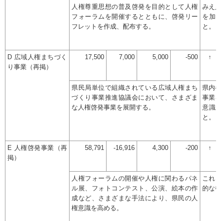
人権尊重思想の普及啓発を目的として人権
みえ
フォーラムを開催するとともに、啓発リー
を加
フレットを作成、配布する。
と。
D 広域人権まちづく
17,500
7,000
5,000
-500
↑
り事業（再掲）
県民局単位で組織されている広域人権まち
県内
づくり事業推進協議会において、さまざま
事業を
な人権啓発事業を展開する。
意識
と。
E 人権啓発事業（再
58,791
-16,916
4,300
-200
↑
掲）
人権フォーラムの開催や人権に関わるパネ
これ
ル展、フォトコンテスト、公演、絵本の作
的な
成など、さまざまな手法により、県民の人
権意識を高める。