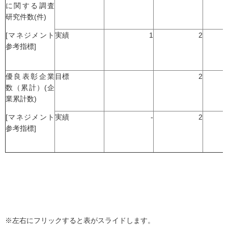
に関する調査
研究件数(件)
[マネジメント
実績
1
2
参考指標]
優良表彰企業
目標
2
数（累計）(企
業累計数)
[マネジメント
実績
-
2
参考指標]
※左右にフリックすると表がスライドします。