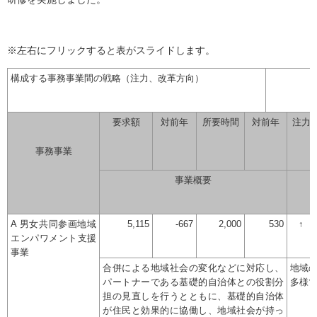
※左右にフリックすると表がスライドします。
構成する事務事業間の戦略（注力、改革方向）
要求額
対前年
所要時間
対前年
注力
事務事業
事業概要
A 男女共同参画地域
5,115
-667
2,000
530
↑
エンパワメント支援
事業
合併による地域社会の変化などに対応し、
地域
パートナーである基礎的自治体との役割分
多様で
担の見直しを行うとともに、基礎的自治体
が住民と効果的に協働し、地域社会が持っ