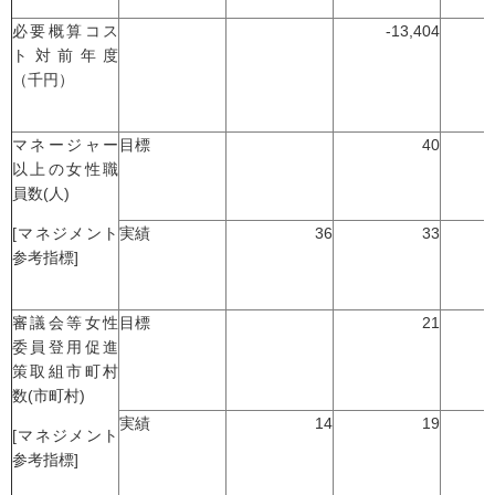
必要概算コス
-13,404
ト対前年度
（千円）
マネージャー
目標
40
以上の女性職
員数(人)
[マネジメント
実績
36
33
参考指標]
審議会等女性
目標
21
委員登用促進
策取組市町村
数(市町村)
実績
14
19
[マネジメント
参考指標]