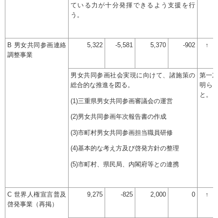
ている力が十分発揮できるよう支援を行
う。
B 男女共同参画連絡
5,322
-5,581
5,370
-902
↑
調整事業
男女共同参画社会実現に向けて、諸施策の
第一
総合的な推進を図る。
明ら
と。
(1)三重県男女共同参画審議会の運営
(2)男女共同参画年次報告書の作成
(3)市町村男女共同参画担当職員研修
(4)基本的な考え方及び啓発方針の整理
(5)市町村、県民局、内閣府等との連携
C 世界人権宣言普及
9,275
-825
2,000
0
↑
啓発事業（再掲）