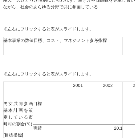
県民一人ひとりが性別にとらわれず、生き方や価値観を尊重し合い
ながら、社会のあらゆる分野で共に参画している
※左右にフリックすると表がスライドします。
基本事業の数値目標、コスト、マネジメント参考指標
※左右にフリックすると表がスライドします。
2001
2002
20
男女共同参画
目標
基本計画を策
定している市
町村の割合(％)
実績
20.1
[目標指標]