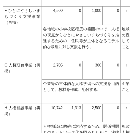
F ひとにやさしいま
4,500
0
1,000
0
↑
ちづくり支援事業
（再掲）
各地域の小学校区程度の範囲の中で、人権
地域
の視点からひとにやさしいまちづくりを推
め直
進するための、住民等が主体となるモデル
して
的な取組に対し支援を行う。
こと
G 人権研修事業（再
2,705
0
300
0
↑
掲）
企業等の主体的な人権学習への支援を目的
企業
として、教材を作成、配付する。
こと
H 人権相談事業（再
10,742
-1,313
2,500
0
↑
掲）
人権相談に的確に対応するため、関係機関
相談機
とのネットワーク化を図るとともに、法律
人権