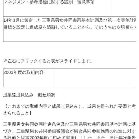
マネジメント参考指標に関する説明・留意事項
14年3月に策定した三重県男女共同参画基本計画及び第一次実施計画
目標を設定し達成度を追跡していることから、そのうちの６項目をマ
※左右にフリックすると表がスライドします。
2003年度の取組内容
成果達成見込み 概ね順調
【これまでの取組内容と成果（見込み）、成果を得られた要因と考
えられること】
三重県男女共同参画推進条例及び三重県男女共同参画基本計画に基
づき、三重県男女共同参画審議会が男女共同参画施策の推進に対す
る評価と提言2003年度に初めて実施しました。また、県は年次報告