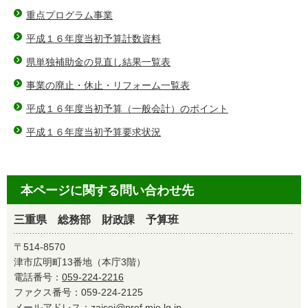
重点プログラム事業
平成１６年度当初予算計数資料
県単独補助金の見直し結果一覧表
事業の廃止・休止・リフォーム一覧表
平成１６年度当初予算（一般会計）のポイント
平成１６年度当初予算要求状況
本ページに関する問い合わせ先
三重県 総務部 財政課 予算班
〒514-8570
津市広明町13番地（本庁3階）
電話番号：
059-224-2216
ファクス番号：059-224-2125
メールアドレス：
zaisei@pref.mie.lg.jp