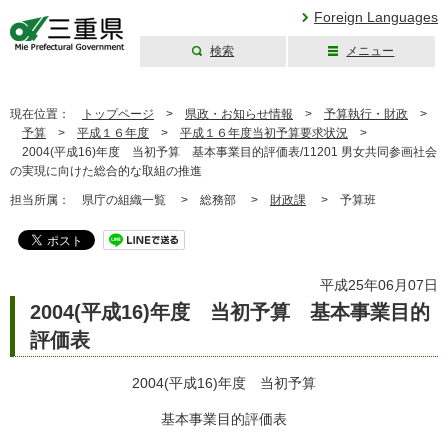
Foreign Languages
検索
メニュー
三重県公式ウェブ
サイト
現在位置：
トップページ
>
県政・お知らせ情報
>
予算執行・財政
>
予算
>
平成１６年度
>
平成１６年度当初予算要求状況
>
2004(平成16)年度 当初予算 基本事業目的評価表/11201 男女共同参画社会
の実現に向けた総合的な取組の推進
担当所属：
県庁の組織一覧 >
総務部 >
財政課
>
予算班
平成25年06月07日
2004(平成16)年度 当初予算 基本事業目的
評価表
2004(平成16)年度 当初予算
基本事業目的評価表