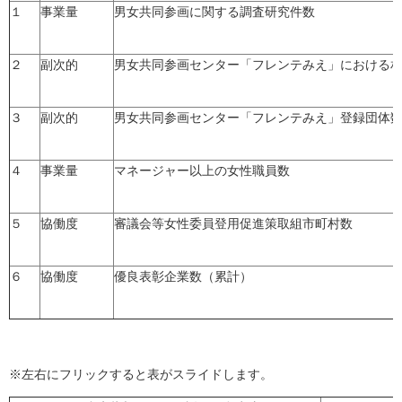
１
事業量
男女共同参画に関する調査研究件数
２
副次的
男女共同参画センター「フレンテみえ」における
３
副次的
男女共同参画センター「フレンテみえ」登録団体
４
事業量
マネージャー以上の女性職員数
５
協働度
審議会等女性委員登用促進策取組市町村数
６
協働度
優良表彰企業数（累計）
※左右にフリックすると表がスライドします。