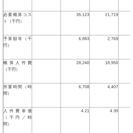
必要概算コス
35,123
21,719
ト（千円）
予算額等（千
6,883
2,769
円）
概算人件費
28,240
18,950
（千円）
所要時間（時
6,708
4,407
間）
人件費単価
4.21
4.30
（千円／時
間）