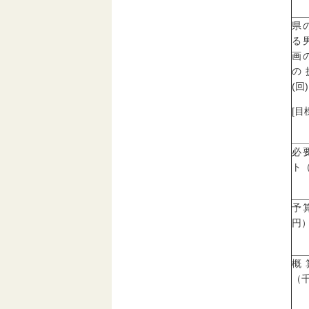
県
る
画
の
(回)
[目
必
ト
予
円
概
（