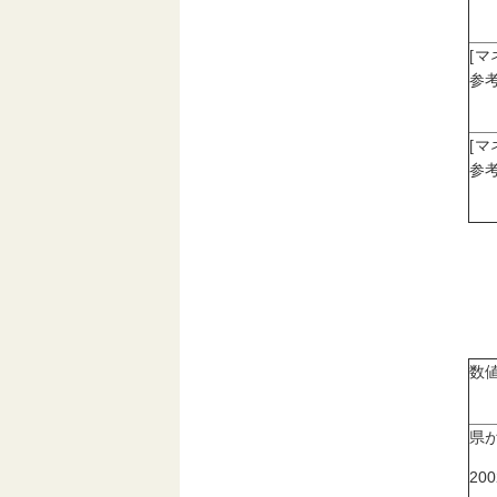
[
参考
[
参考
数
県
20