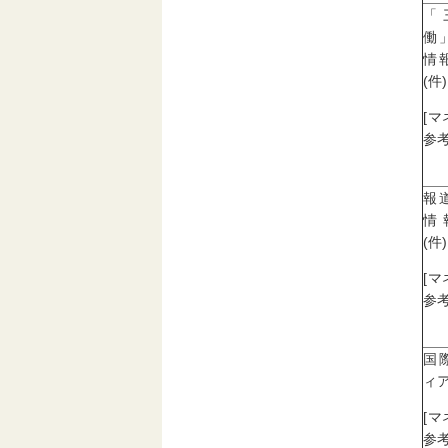
「
働
情
(件)
[
参考
報
情
(件)
[
参考
国
ィア
[
参考