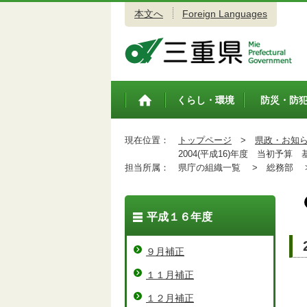
本文へ
Foreign Languages
三重県公式ウェブサイト
くらし・環境
防災・防
トップペ
ージ
現在位置：
トップページ
>
県政・お知
2004(平成16)年度 当初予算
担当所属：
県庁の組織一覧 >
総務部 
平成１６年度
９月補正
１１月補正
１２月補正