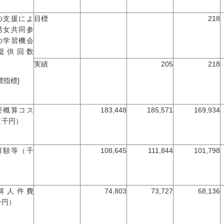
の支援によ
目標
218
男女共同参
の学習機会
提供回数
実績
205
218
標指標]
要概算コス
183,448
185,571
169,934
（千円）
算額等（千
108,645
111,844
101,798
）
算人件費
74,803
73,727
68,136
千円）