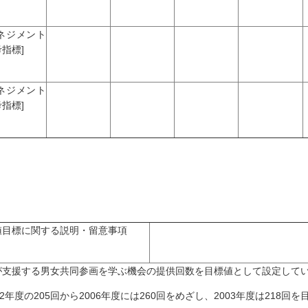
マネジメント
指標]
マネジメント
指標]
値目標に関する説明・留意事項
が支援する男女共同参画を学ぶ機会の提供回数を目標値として設定して
02年度の205回から2006年度には260回をめざし、2003年度は218回