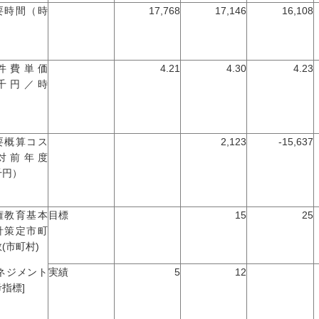
要時間（時
17,768
17,146
16,108
）
件費単価
4.21
4.30
4.23
千円／時
）
要概算コス
2,123
-15,637
対前年度
千円）
権教育基本
目標
15
25
針策定市町
(市町村)
マネジメント
実績
5
12
指標]