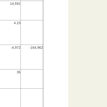
14,591
4.23
-4,972
-164,962
35