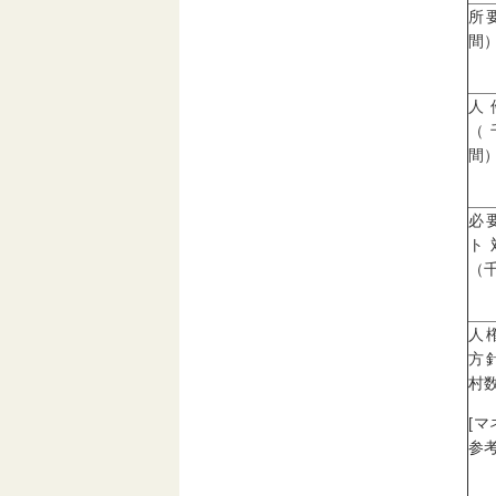
所
間
人
（
間
必
ト
（
人
方
村数
[
参考