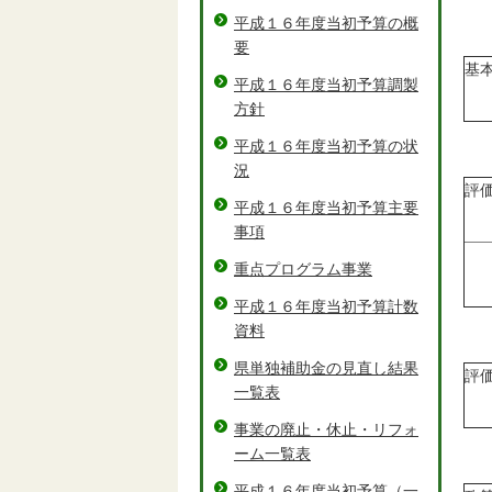
平成１６年度当初予算の概
要
基
平成１６年度当初予算調製
方針
平成１６年度当初予算の状
況
評
平成１６年度当初予算主要
事項
重点プログラム事業
平成１６年度当初予算計数
資料
県単独補助金の見直し結果
評
一覧表
事業の廃止・休止・リフォ
ーム一覧表
平成１６年度当初予算（一