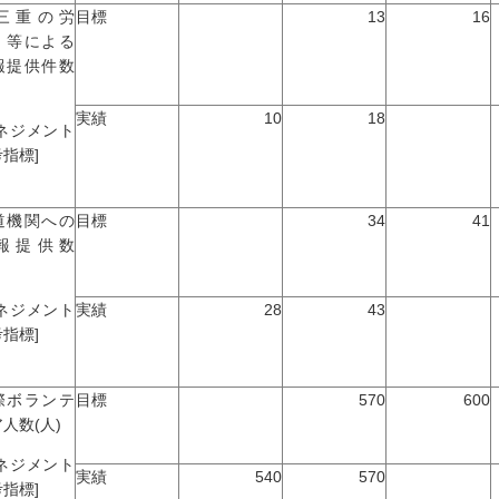
三重の労
目標
13
16
」等による
報提供件数
実績
10
18
マネジメント
指標]
道機関への
目標
34
41
報提供数
マネジメント
実績
28
43
指標]
際ボランテ
目標
570
600
人数(人)
マネジメント
実績
540
570
指標]