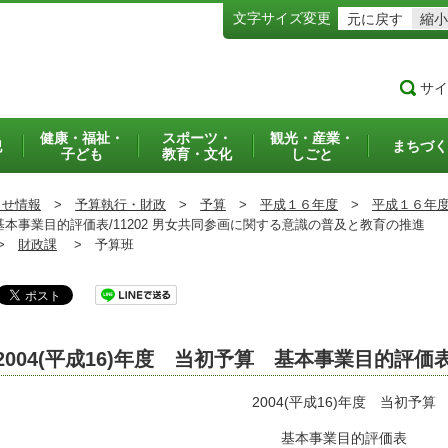
文字サイズ変更
元に戻す
縮小
サイ
健康・福祉・
スポーツ・
観光・産業・
犯
まちづく
子ども
教育・文化
しごと
らせ情報
>
予算執行・財政
>
予算
>
平成１６年度
>
平成１６年
 基本事業目的評価表/11202 男女共同参画に関する意識の普及と教育の推進
>
財政課
>
予算班
2004(平成16)年度 当初予算 基本事業目的評価
2004(平成16)年度 当初予算
基本事業目的評価表