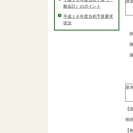
政
般会計）のポイント
平成１６年度当初予算要求
状況
政
施
施
基
【
県
【