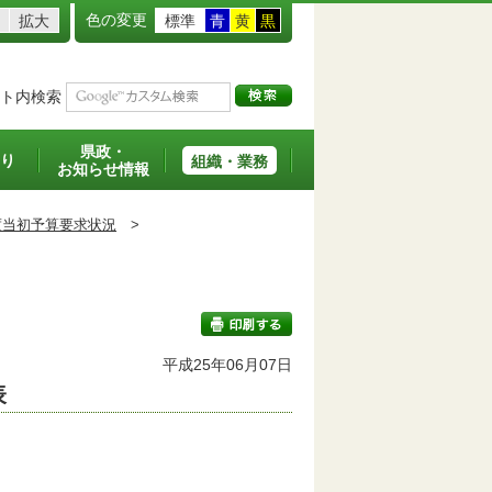
色の変更
拡大
標準
青
黄
黒
ト内検索
県政・
り
組織・業務
お知らせ情報
度当初予算要求状況
>
平成25年06月07日
表
印刷する