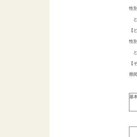
性
と
【
性
と
【
県
基