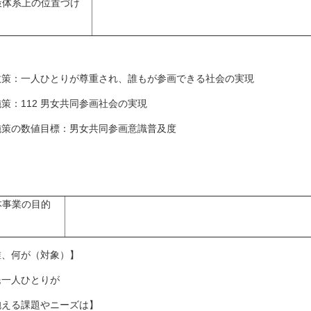
策体系上の位置づけ
策：一人ひとりが尊重され、誰もが参画できる社会の実現
策：112 男女共同参画社会の実現
策の数値目標：男女共同参画意識普及度
本事業の目的
誰、何が（対象）】
民一人ひとりが
抱える課題やニーズは】