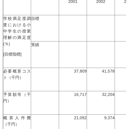
2001
2002
20
学校満足度調
目標
査における小
中学生の授業
理解の満足度
(％)
実績
[目標指標]
必要概算コス
37,809
41,578
ト（千円）
予算額等（千
16,717
32,204
円）
概算人件費
21,092
9,374
（千円）