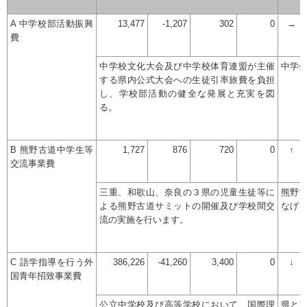
A 中学校部活動振興
13,477
-1,207
302
0
→
費
中学校文化大会及び中学校体育連盟が主催
中学
する県内公式大会への生徒引率旅費を負担
し、学校部活動の健全な発展と充実を図
る。
B 熊野古道中学生等
1,727
876
720
0
↑
交流事業費
三重、和歌山、奈良の３県の児童生徒等に
熊野
よる熊野古道サミットの開催及び学校間交
なげ
流の実施を行います。
C 語学指導を行う外
386,226
-41,260
3,400
0
↓
国青年招致事業費
公立中学校及び高等学校において、国際理
県と市