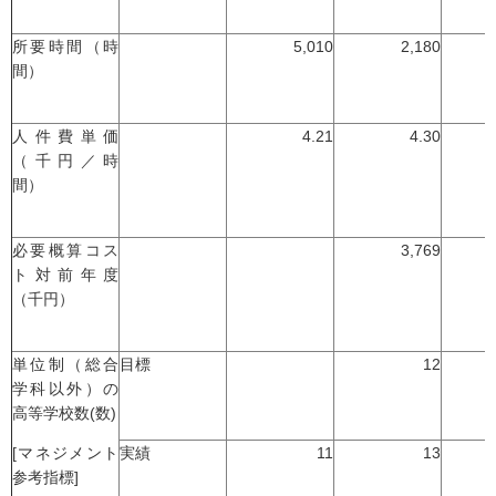
所要時間（時
5,010
2,180
間）
人件費単価
4.21
4.30
（千円／時
間）
必要概算コス
3,769
ト対前年度
（千円）
単位制（総合
目標
12
学科以外）の
高等学校数(数)
[マネジメント
実績
11
13
参考指標]