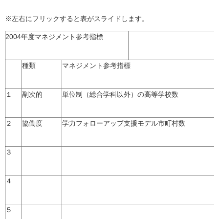
※左右にフリックすると表がスライドします。
2004年度マネジメント参考指標
種類
マネジメント参考指標
１
副次的
単位制（総合学科以外）の高等学校数
２
協働度
学力フォローアップ支援モデル市町村数
３
４
５