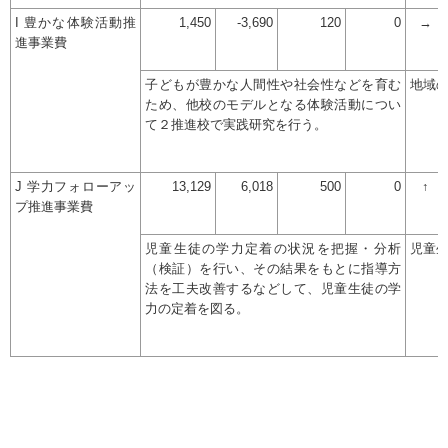
I 豊かな体験活動推
1,450
-3,690
120
0
→
進事業費
子どもが豊かな人間性や社会性などを育む
地域
ため、他校のモデルとなる体験活動につい
て２推進校で実践研究を行う。
J 学力フォローアッ
13,129
6,018
500
0
↑
プ推進事業費
児童生徒の学力定着の状況を把握・分析
児童
（検証）を行い、その結果をもとに指導方
法を工夫改善するなどして、児童生徒の学
力の定着を図る。