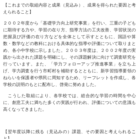
【これまでの取組内容と成果（見込み）、成果を得られた要因と考
えられること】
２００２年度から「基礎学力向上研究事業」を行い、三重の子ども
に期待する力や、学習の在り方、指導方法の工夫改善、学習状況の
把握及び評価の在り方などを全体として示すとともに、国語や算
数・数学などの教科における具体的な指導や評価について取りまと
め、各小中学校に示しました。２００３年度は、２００２年度の実
践から出された課題を明確にし、その課題解決に向けて調査研究を
行っています。また、「学力フォローアップ推進事業」を立ち上
げ、学力調査を行う市町村を補助するとともに、新学習指導要領の
ねらいを保護者や県民に周知するため、リーフレットを作成し、各
学校の説明のもとに配布し、啓発に努めました。
こうした取組により、各学校では、総合的な学習の時間を中心
に、創意工夫に満ちた多くの実践が行われ、評価についての意識も
高くなってきました。
【翌年度以降に残る（見込みの）課題、その要因と考えられるこ
と】