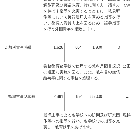
解教育及び英語教育、特に聞く力、話す力
でき
を伸ばす指導を充実するとともに、教員研
修等において英語運用力を高める指導を行
い、教員の資質向上を図るため、語学指導
を行う外国青年を招致します。
D 教科書事務費
1,628
554
1,900
0
→
義務教育諸学校で使用する教科用図書採択
公正
の適正な実施を図る。また、教科書の無償
給与等に関する事務を処理する。
E 指導主事活動費
2,881
-152
55,000
-
→
指導主事による各学校への訪問及び研究団
現状
体等への指導を行い、各学校での指導を充
実し、教育効果をあげます。