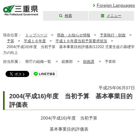
Foreign Languages
検索
メニュー
三重県公式ウェブ
サイト
現在位置：
トップページ
>
県政・お知らせ情報
>
予算執行・財政
>
予算
>
平成１６年度
>
平成１６年度当初予算要求状況
>
2004(平成16)年度 当初予算 基本事業目的評価表/12202 児童生徒の基礎学
力の向上
担当所属：
県庁の組織一覧 >
総務部 >
財政課
>
予算班
平成25年06月07日
2004(平成16)年度 当初予算 基本事業目的
評価表
2004(平成16)年度 当初予算
基本事業目的評価表