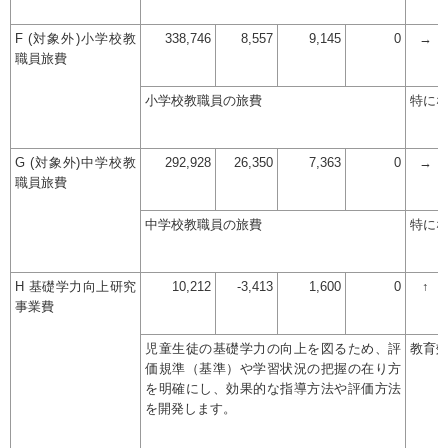
F (対象外)小学校教
338,746
8,557
9,145
0
→
職員旅費
小学校教職員の旅費
特に
G (対象外)中学校教
292,928
26,350
7,363
0
→
職員旅費
中学校教職員の旅費
特に
H 基礎学力向上研究
10,212
-3,413
1,600
0
↑
事業費
児童生徒の基礎学力の向上を図るため、評
教育
価規準（基準）や学習状況の把握の在り方
を明確にし、効果的な指導方法や評価方法
を開発します。