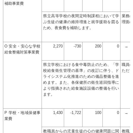
補助事業費
県立高等学校の夜間定時制課程において学
業務
ぶ生徒の健康の維持増進と就学援助を図る
理面
ため、夜食費を補助します。
O 安全・安心な学校
2,270
-730
200
0
→
給食整備対策事業費
県立学校における食中毒防止のため、「学
職員
校給食衛生管理の基準」の改訂に伴う、ド
ただ
ライシステム化推進のための備品整備を進
めます。また、各保健所の衛生巡回指導に
より指摘された給食施設設備の整備を行い
ます。
P 学校・地域保健事
1,430
-1,722
100
0
→
業費
教職員からの児童生徒の心の健康問題に関
教職