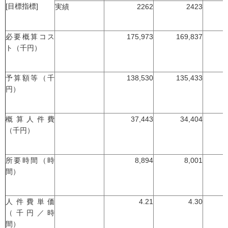
[目標指標]
実績
2262
2423
必要概算コス
175,973
169,837
ト（千円）
予算額等（千
138,530
135,433
円）
概算人件費
37,443
34,404
（千円）
所要時間（時
8,894
8,001
間）
人件費単価
4.21
4.30
（千円／時
間）