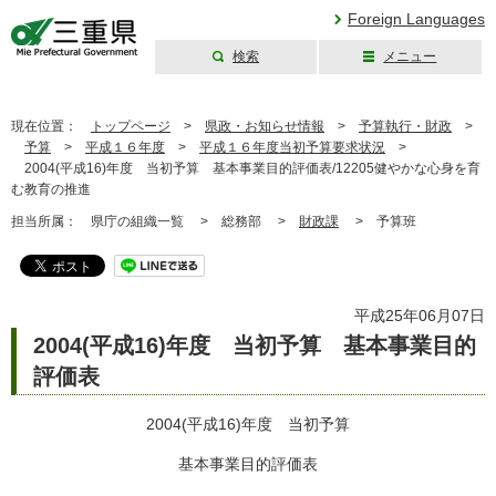
Foreign Languages
検索
メニュー
三重県公式ウェブ
サイト
現在位置：
トップページ
>
県政・お知らせ情報
>
予算執行・財政
>
予算
>
平成１６年度
>
平成１６年度当初予算要求状況
>
2004(平成16)年度 当初予算 基本事業目的評価表/12205健やかな心身を育
む教育の推進
担当所属：
県庁の組織一覧 >
総務部 >
財政課
>
予算班
平成25年06月07日
2004(平成16)年度 当初予算 基本事業目的
評価表
2004(平成16)年度 当初予算
基本事業目的評価表