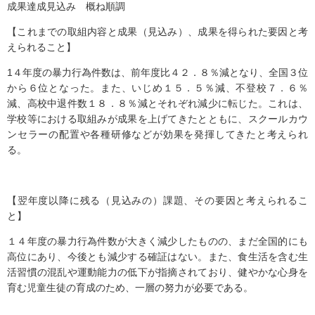
成果達成見込み 概ね順調
【これまでの取組内容と成果（見込み）、成果を得られた要因と考
えられること】
1４年度の暴力行為件数は、前年度比４２．８％減となり、全国３位
から６位となった。また、いじめ１５．５％減、不登校７．６％
減、高校中退件数１８．８％減とそれぞれ減少に転じた。これは、
学校等における取組みが成果を上げてきたとともに、スクールカウ
ンセラーの配置や各種研修などが効果を発揮してきたと考えられ
る。
【翌年度以降に残る（見込みの）課題、その要因と考えられるこ
と】
１４年度の暴力行為件数が大きく減少したものの、まだ全国的にも
高位にあり、今後とも減少する確証はない。また、食生活を含む生
活習慣の混乱や運動能力の低下が指摘されており、健やかな心身を
育む児童生徒の育成のため、一層の努力が必要である。