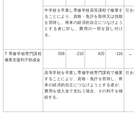
中学校を卒業し専修学校高等課程で修業す
引き
ることにより、資格・免許を取得又は技能
を習得し、将来の経済的自立につなげよう
とする者に対し、費用の一部を貸し付け
る。
T 専修学校専門課程
558
-210
420
-116
→
修業支援利子助成金
高等学校を卒業し専修学校専門課程で修業
引き
することにより、資格・免許を習得し、将
来の経済的自立につなげようとする者が、
費用を借入金で支払う場合、その利子を補
給する。