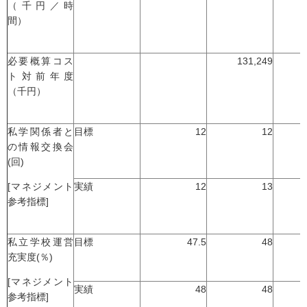
（千円／時
間）
必要概算コス
131,249
ト対前年度
（千円）
私学関係者と
目標
12
12
の情報交換会
(回)
[マネジメント
実績
12
13
参考指標]
私立学校運営
目標
47.5
48
充実度(％)
[マネジメント
実績
48
48
参考指標]