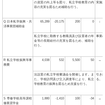
の資質の向上等を図り、私立学校教育の内
実施
容の充実を図るため補助を行う。
Q 日本私学振興・共
65,289
-20,175
200
0
↓
済事業団補助金
私立学校に勤務する教職員及び設置者の年
事業
金等の長期給付の充実を図るため、補助を
行う。
R 私立学校振興等事
4,038
532
5,500
50
→
務費
法設置の私立学校審議会を開催します。ま
引き
た、学校訪問及び立入調査等により、私立
る。
学校教育の振興を図るため支援を行う。
S 専修学校高等課程
1,880
-1,410
100
-34
→
修業奨学金