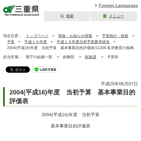
Foreign Languages
検索
メニュー
三重県公式ウェブ
サイト
現在位置：
トップページ
>
県政・お知らせ情報
>
予算執行・財政
>
予算
>
平成１６年度
>
平成１６年度当初予算要求状況
>
2004(平成16)年度 当初予算 基本事業目的評価表/12206 私学教育の振興
担当所属：
県庁の組織一覧 >
総務部 >
財政課
>
予算班
平成25年06月07日
2004(平成16)年度 当初予算 基本事業目的
評価表
2004(平成16)年度 当初予算
基本事業目的評価表