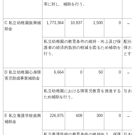
革に対し、補助を行う。
C 私立幼稚園振興補
1,773,364
10,837
1,500
0
→
助金
私立幼稚園の教育条件の維持・向上及び保
配分
護者の経済的負担の軽減を図るため補助を
揮さ
行う。
とす
D 私立幼稚園心身障
6,664
0
50
0
→
害児助成事業補助金
私立幼稚園における障害児教育を推進する
引き
ため補助を行う。
E 私立養護学校振興
226,875
608
300
0
→
補助金
私立養護学校の教育条件の維持向上、保護
引き