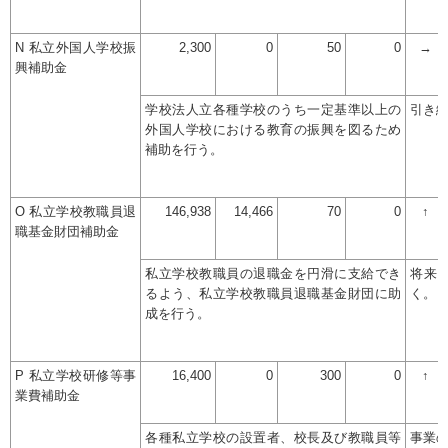
N 私立外国人学校振
2,300
0
50
0
→
興補助金
学校法人立各種学校のうち一定基準以上の
引き
外国人学校における教育の振興を図るため
補助を行う。
O 私立学校教職員退
146,938
14,466
70
0
↑
職基金財団補助金
私立学校教職員の退職金を円滑に支給でき
将来
るよう、私立学校教職員退職基金財団に助
く。
成を行う。
P 私立学校研修等事
16,400
0
300
0
↑
業費補助金
各種私立学校の設置者、校長及び教職員等
事業