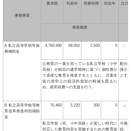
要求額
対前年
所要時間
対前年
注力
事務事業
事業概要
A 私立高等学校等振
4,760,490
68,002
2,500
0
↑
興補助金
公教育の一翼を担っている私立学校（小中
配分
高校）が独自の建学精神に基づく個性豊か
揮さ
で多様な教育を推進するとともに、児童生
とす
徒の就学上の経済的負担の軽減を図るた
め、経常経費への支援を行う。
B 私立高等学校等教
76,460
5,220
300
0
→
育改革推進特別補助
金
私立学校（幼、小中高校）が新しい時代に
今後
対応した教育内容を実施するための教育改
続、