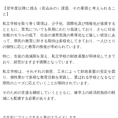
【翌年度以降に残る（見込みの）課題、その要因と考えられるこ
と】
私立学校を取り巻く環境は、少子化、国際化及び情報化が進展する
とともに、景気についても長期にわたり低迷しており、さらに社会
全般のモラルの低下、社会の連帯意識の希薄化など厳しい状況にあ
って、県民の教育に対する期待は多様化してきており、一人ひとり
の個性に応じた教育の推進が求められています。
特に、生徒の急減期を迎え、私立学校の財政基盤が弱体化してきて
おり、経営がますます困難となっています。
私立学校は、それぞれの創意、工夫によって財政基盤の安定を図
り、個性豊かで多様な教育活動を実践し、選ばれる学校となるなど
県民のニーズに応えていくことが期待されています。
そのための支援を継続していくとともに、修学上の経済的負担の軽
減にも配慮する必要があります。
※左右にフリックすると表がスライドします。