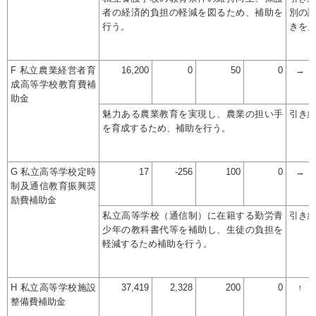
者の経済的負担の軽減を図るため、補助を
別の
行う。
きを
F 私立農業経営者育
16,200
0
50
0
→
成高等学校教育費補
助金
魅力ある農業教育を実現し、農業の担い手
引き
を育成するため、補助を行う。
G 私立高等学校定時
17
-256
100
0
→
制及通信教育振興奨
励費補助金
私立高等学校（通信制）に在籍する勤労青
引き
少年の教科書代等を補助し、生徒の負担を
軽減するため補助を行う。
H 私立高等学校施設
37,419
2,328
200
0
↑
整備費補助金