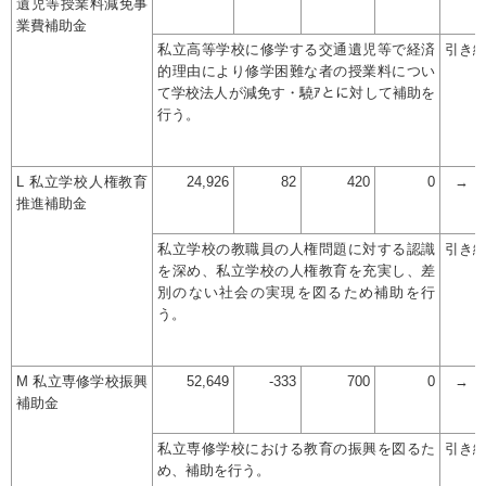
遺児等授業料減免事
業費補助金
私立高等学校に修学する交通遺児等で経済
引き
的理由により修学困難な者の授業料につい
て学校法人が減免す・驍ｱとに対して補助を
行う。
L 私立学校人権教育
24,926
82
420
0
→
推進補助金
私立学校の教職員の人権問題に対する認識
引き
を深め、私立学校の人権教育を充実し、差
別のない社会の実現を図るため補助を行
う。
M 私立専修学校振興
52,649
-333
700
0
→
補助金
私立専修学校における教育の振興を図るた
引き
め、補助を行う。