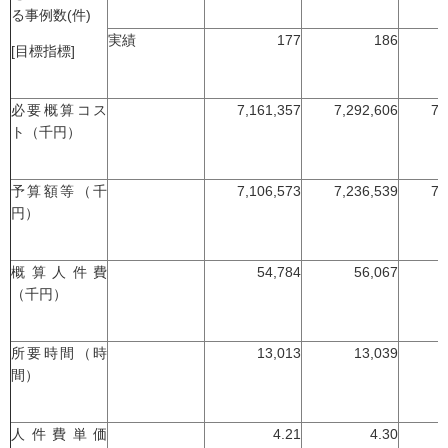
る事例数(件)
実績
177
186
[目標指標]
必要概算コス
7,161,357
7,292,606
7,
ト（千円）
予算額等（千
7,106,573
7,236,539
7,
円）
概算人件費
54,784
56,067
（千円）
所要時間（時
13,013
13,039
間）
人件費単価
4.21
4.30