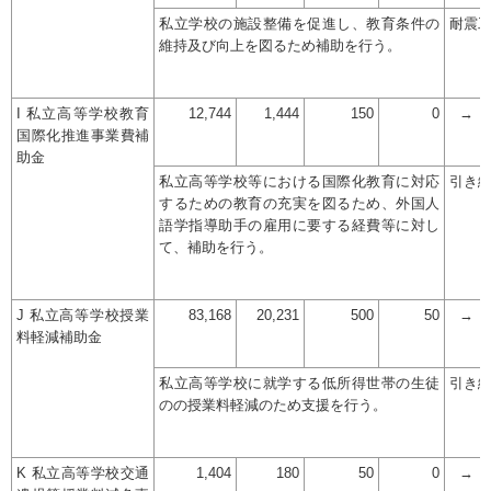
私立学校の施設整備を促進し、教育条件の
耐震
維持及び向上を図るため補助を行う。
I 私立高等学校教育
12,744
1,444
150
0
→
国際化推進事業費補
助金
私立高等学校等における国際化教育に対応
引き
するための教育の充実を図るため、外国人
語学指導助手の雇用に要する経費等に対し
て、補助を行う。
J 私立高等学校授業
83,168
20,231
500
50
→
料軽減補助金
私立高等学校に就学する低所得世帯の生徒
引き
のの授業料軽減のため支援を行う。
K 私立高等学校交通
1,404
180
50
0
→