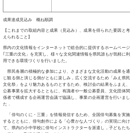
成果達成見込み 概ね順調
【これまでの取組内容と成果（見込み）、成果を得られた要因と考
えられること】
県内の文化情報をインターネットで総合的に提供するホームページ
｢三重の文化」を充実し、様々な文化関連情報を県民誰もが気軽に利
用できる環境づくりを行いました。
県民各層の積極的な参加により、さまざまな文化活動の成果を通
じ観る側と演じる側がともに楽しみ，広く交流するため「みえ県民
文化祭」をより魅力あるものとするため、検討会の結果をふまえ、
公募事業を拡大するとともに、有識者や一般公募委員、文化団体関
係者で構成する企画運営会議で協議し、事業の企画運営を行いまし
た．
「俳句のくに・三重」を情報発信するため、全国俳句募集を実施
するとともに、俳句創作による「心豊かな人づくり」の実現に向け
て、県内の小中学校に俳句インストラクターを派遣し，子どもたち