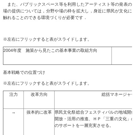
また、パブリックスペース等を利用したアーティスト等の発表の
場の提供については，分野や場の枠を拡大し，身近に県民が文化に
触れることのできる環境づくりが必要です．
※左右にフリックすると表がスライドします。
2004年度 施策から見たこの基本事業の取組方向
基本戦略での位置づけ
※左右にフリックすると表がスライドします。
注力
改革方向
総括マネージャ
→
抜本的に改革
県民文化祭総合フェスティバルの地域開
開放・活用の推進、ＨＰ「三重の文化」
のサポートを一層充実させる。