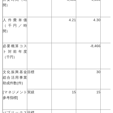
間）
人件費単価
4.21
4.30
（千円／時
間）
必要概算コス
-8,466
ト対前年度
（千円）
文化振興基金
目標
30
総合活用事業
助成件数(件)
[マネジメント
実績
15
15
参考指標]
パブリックス
目標