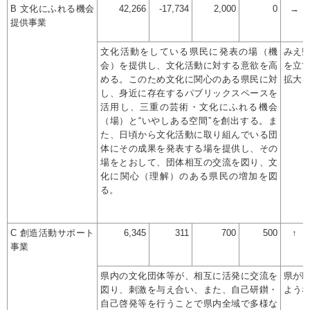
B 文化にふれる機会
42,266
-17,734
2,000
0
→
提供事業
文化活動をしている県民に発表の場（機
みえ
会）を提供し、文化活動に対する意欲を高
を立
める。このため文化に関心のある県民に対
拡大
し、身近に存在するパブリックスペースを
活用し、三重の芸術・文化にふれる機会
（場）と“いやしある空間”を創出する。ま
た、日頃から文化活動に取り組んでいる団
体にその成果を発表する場を提供し、その
場をとおして、団体相互の交流を図り、文
化に関心（理解）のある県民の増加を図
る。
C 創造活動サポート
6,345
311
700
500
↑
事業
県内の文化団体等が、相互に活発に交流を
県が
図り、刺激を与え合い、また、自己研鑚・
よう
自己啓発等を行うことで県内全域で多様な