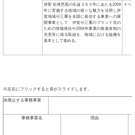
俳聖 松尾芭蕉の生誕３６０年にあたる2004
イベ
年に実施する地域の様々な魅力を活用し伊
賀地域や三重を全国に発信する事業への展
開事業として、伊賀や三重のブランド化の
ための情報発信や2004年事業の推進体制の
充実等に係る取組を、地域における協働を
基本として進める。
※左右にフリックすると表がスライドします。
休廃止する事務事業
事務事業名
理由