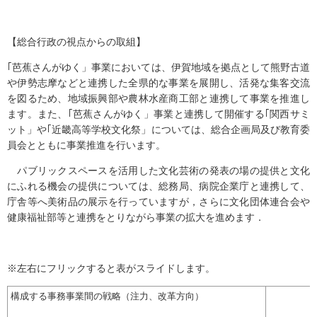
【総合行政の視点からの取組】
｢芭蕉さんがゆく」事業においては、伊賀地域を拠点として熊野古道
や伊勢志摩などと連携した全県的な事業を展開し、活発な集客交流
を図るため、地域振興部や農林水産商工部と連携して事業を推進し
ます。また、｢芭蕉さんがゆく」事業と連携して開催する｢関西サミ
ット」や｢近畿高等学校文化祭」については、総合企画局及び教育委
員会とともに事業推進を行います。
パブリックスペースを活用した文化芸術の発表の場の提供と文化
にふれる機会の提供については、総務局、病院企業庁と連携して、
庁舎等へ美術品の展示を行っていますが，さらに文化団体連合会や
健康福祉部等と連携をとりながら事業の拡大を進めます．
※左右にフリックすると表がスライドします。
構成する事務事業間の戦略（注力、改革方向）