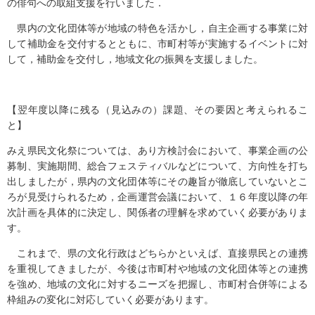
の俳句への取組支援を行いました．
県内の文化団体等が地域の特色を活かし，自主企画する事業に対
して補助金を交付するとともに、市町村等が実施するイベントに対
して，補助金を交付し，地域文化の振興を支援しました。
【翌年度以降に残る（見込みの）課題、その要因と考えられるこ
と】
みえ県民文化祭については、あり方検討会において、事業企画の公
募制、実施期間、総合フェスティバルなどについて、方向性を打ち
出しましたが，県内の文化団体等にその趣旨が徹底していないとこ
ろが見受けられるため，企画運営会議において、１６年度以降の年
次計画を具体的に決定し、関係者の理解を求めていく必要がありま
す。
これまで、県の文化行政はどちらかといえば、直接県民との連携
を重視してきましたが、今後は市町村や地域の文化団体等との連携
を強め、地域の文化に対するニーズを把握し、市町村合併等による
枠組みの変化に対応していく必要があります。