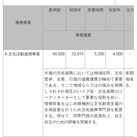
要求額
対前年
所要時間
対前年
注力
事務事業
事業概要
A 文化活動連携事業
40,939
23,974
5,200
4,000
↑
今後の文化振興においては地域住民、文化
各県
団体、企業、行政の協働連携が極めて重要
地域
である。そこで地域ならではの強みを発揮
る。
しそれぞれ相互のパイプ役・文化振興のコ
ーディネーターとして重要な役割を担い、
情報収集をはじめ積極的な文化創造支援の
企画提案を行うため文化振興専門員を配置
する。併せて、同専門員の資質向上、自主
自立のための研修を実施する。