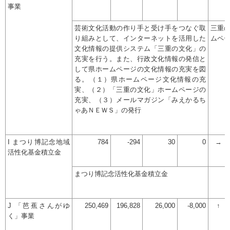
事業
芸術文化活動の作り手と受け手をつなぐ取
三重
り組みとして、インターネットを活用した
ムペ
文化情報の提供システム「三重の文化」の
充実を行う。また、行政文化情報の発信と
して県ホームページの文化情報の充実を図
る。（１）県ホームページ文化情報の充
実、（２）「三重の文化」ホームページの
充実、（３）メールマガジン「みえかるち
ゃあＮＥＷＳ」の発行
I まつり博記念地域
784
-294
30
0
→
活性化基金積立金
まつり博記念活性化基金積立金
J 「芭蕉さんがゆ
250,469
196,828
26,000
-8,000
↑
く」事業