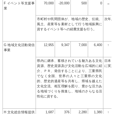
F イベント等支援事
70,000
-20,000
500
0
→
業
市町村や民間団体が、地域の歴史、伝統、
次年
風土、産業等を素材として行う地域振興に
資するイベント等への経費支援を行う。
G 地域文化活動発信
12,955
9,347
7,000
6,400
↑
事業
県内に継承、蓄積されている魅力ある文化
日本
資源、歴史資源及び文化活動を広域的に紹
に実
介、ＰＲ、発信することにより、三重県民
でなく全国、世界の人々と三重県の文化
的、歴史的遺産等を共有し、県域を越えた
文化交流、相互理解を図り、豊かな活力あ
る地域づくりを推進し、地域のさらなる活
性化に資する。
H 文化総合情報提供
1,687
376
2,280
1,380
↑