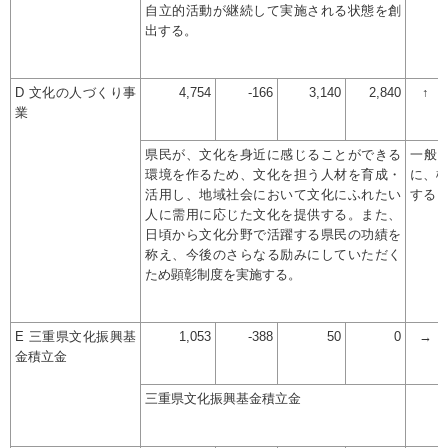
自立的活動が継続して実施される状態を創
出する。
D 文化の人づくり事
4,754
-166
3,140
2,840
↑
業
県民が、文化を身近に感じることができる
一般
環境を作るため、文化を担う人材を育成・
に、
活用し、地域社会において文化にふれたい
する
人に需用に応じた文化を提供する。また、
日頃から文化分野で活躍する県民の功績を
称え、今後のさらなる励みにしていただく
ため顕彰制度を実施する。
E 三重県文化振興基
1,053
-388
50
0
→
金積立金
三重県文化振興基金積立金