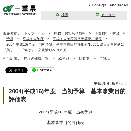
Foreign Languages
検索
メニュー
三重県公式ウェブ
サイト
現在位置：
トップページ
>
県政・お知らせ情報
>
予算執行・財政
>
予算
>
平成１６年度
>
平成１６年度当初予算要求状況
>
2004(平成16)年度 当初予算 基本事業目的評価表/13101 県民が主体的に
「興し」、「伸ばす」文化活動への支援
担当所属：
県庁の組織一覧 >
総務部 >
財政課
>
予算班
平成25年06月07日
2004(平成16)年度 当初予算 基本事業目的
評価表
2004(平成16)年度 当初予算
基本事業目的評価表