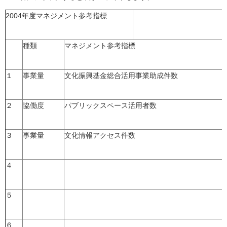
2004年度マネジメント参考指標
種類
マネジメント参考指標
１
事業量
文化振興基金総合活用事業助成件数
２
協働度
パブリックスペース活用者数
３
事業量
文化情報アクセス件数
４
５
６