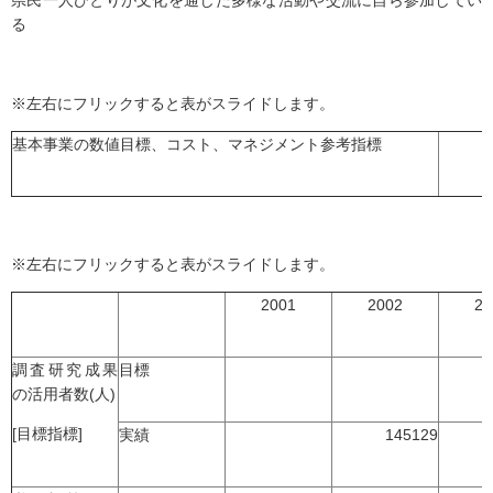
県民一人ひとりが文化を通じた多様な活動や交流に自ら参加してい
る
※左右にフリックすると表がスライドします。
基本事業の数値目標、コスト、マネジメント参考指標
※左右にフリックすると表がスライドします。
2001
2002
20
調査研究成果
目標
の活用者数(人)
[目標指標]
実績
145129