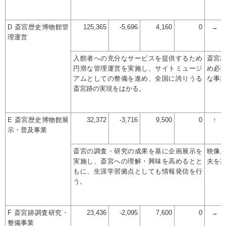
D 斎宮歴史博物館管
125,365
-5,696
4,160
0
→
理運営
入館者への充分なサービスを提供するため
斎宮
円滑な管理運営を実施し、サイトミュージ
め必
アムとしての整備を進め、全国に誇りうる
な事
斎宮跡の実現をはかる。
E 斎宮歴史博物館展
32,372
-3,716
9,500
0
↑
示・普及事業
斎宮の調査・研究の成果を基に企画展示を
映像
実施し、斎宮への理解・興味を高めるとと
夫を
もに、生涯学習拠点としても情報発信を行
う。
F 斎宮跡調査研究・
23,436
-2,095
7,600
0
→
整備事業