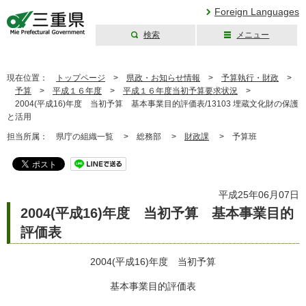
Foreign Languages
検索
メニュー
三重県公式ウェブ
サイト
現在位置：
トップページ
>
県政・お知らせ情報
>
予算執行・財政
>
予算
>
平成１６年度
>
平成１６年度当初予算要求状況
>
2004(平成16)年度 当初予算 基本事業目的評価表/13103 埋蔵文化財の保護
と活用
担当所属：
県庁の組織一覧 >
総務部 >
財政課
>
予算班
平成25年06月07日
2004(平成16)年度 当初予算 基本事業目的
評価表
2004(平成16)年度 当初予算
基本事業目的評価表