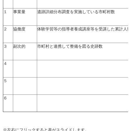
１
事業量
遺跡詳細分布調査を実施している市町村数
２
協働度
体験学習等の指導者養成講座等を受講した累計人
３
副次的
市町村と連携して整備を図る史跡数
４
５
６
※左右にフリックすると表がスライドします。