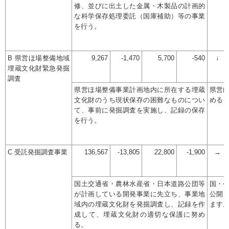
修、並びに出土した金属・木製品の計画的
な科学保存処理委託（国庫補助）等の事業
を行う。
B 県営ほ場整備地域
9,267
-1,470
5,700
-540
↓
埋蔵文化財緊急発掘
調査
県営ほ場整備事業計画地内に所在する埋蔵
県営
文化財のうち現状保存の困難なものについ
める
て、事前に発掘調査を実施し、記録の保存
を行う。
C 受託発掘調査事業
136,567
-13,805
22,800
-1,900
→
国土交通省・農林水産省・日本道路公団等
国・
が計画している開発事業に先立ち、事業地
公開
域内の埋蔵文化財を発掘調査し、記録を作
ます
成して、埋蔵文化財の適切な保護に努め
る。