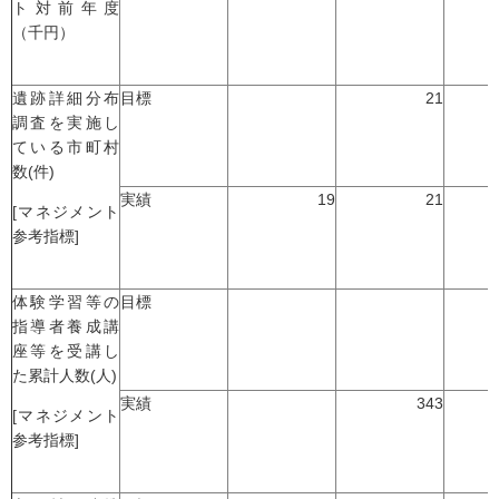
ト対前年度
（千円）
遺跡詳細分布
目標
21
調査を実施し
ている市町村
数(件)
実績
19
21
[マネジメント
参考指標]
体験学習等の
目標
指導者養成講
座等を受講し
た累計人数(人)
実績
343
[マネジメント
参考指標]