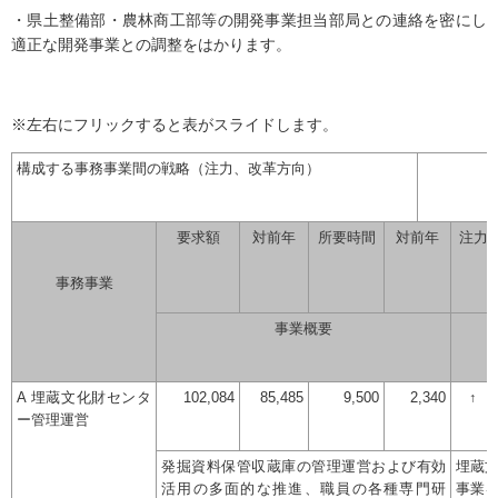
・県土整備部・農林商工部等の開発事業担当部局との連絡を密にし
適正な開発事業との調整をはかります。
※左右にフリックすると表がスライドします。
構成する事務事業間の戦略（注力、改革方向）
要求額
対前年
所要時間
対前年
注力
事務事業
事業概要
A 埋蔵文化財センタ
102,084
85,485
9,500
2,340
↑
ー管理運営
発掘資料保管収蔵庫の管理運営および有効
埋蔵
活用の多面的な推進、職員の各種専門研
事業