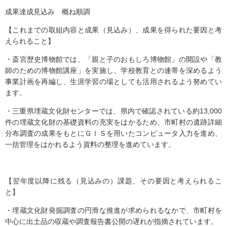
成果達成見込み 概ね順調
【これまでの取組内容と成果（見込み）、成果を得られた要因と考
えられること】
・斎宮歴史博物館では、「親と子のおもしろ博物館」の開設や「教
師のための博物館講座」を実施し、学校教育との連帯を深めるよう
事業計画を再編し、生涯学習の場としても活用されるよう努めてい
ます。
・三重県埋蔵文化財センターでは、県内で確認されている約13,000
件の埋蔵文化財の基礎資料の充実をはかるため、市町村の遺跡詳細
分布調査の成果をもとにＧＩＳを用いたコンピュータ入力を進め、
一括管理をはかれるよう資料の整理を進めています。
【翌年度以降に残る（見込みの）課題、その要因と考えられるこ
と】
・埋蔵文化財発掘調査の円滑な推進が求められるなかで、市町村を
中心に出土品の収蔵や調査報告書公開の遅れが指摘されています。