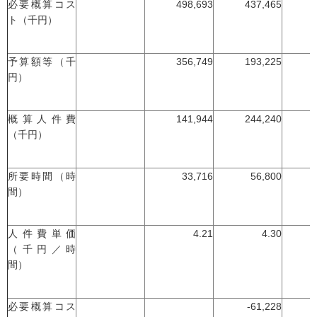
必要概算コス
498,693
437,465
ト（千円）
予算額等（千
356,749
193,225
円）
概算人件費
141,944
244,240
（千円）
所要時間（時
33,716
56,800
間）
人件費単価
4.21
4.30
（千円／時
間）
必要概算コス
-61,228