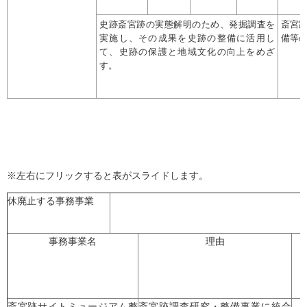
史跡斎宮跡の実態解明のため、発掘調査を
斎宮
実施し、その成果を史跡の整備に活用し
備等
て、史跡の保護と地域文化の向上をめざ
す。
※左右にフリックすると表がスライドします。
休廃止する事務事業
事務事業名
理由
斎宮跡サイトミュージアム整
斎宮跡調査研究・整備事業に統合