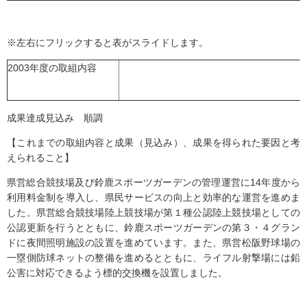
※左右にフリックすると表がスライドします。
2003年度の取組内容
成果達成見込み 順調
【これまでの取組内容と成果（見込み）、成果を得られた要因と考
えられること】
県営総合競技場及び鈴鹿スポーツガーデンの管理運営に14年度から
利用料金制を導入し、県民サービスの向上と効率的な運営を進めま
した。県営総合競技場陸上競技場が第１種公認陸上競技場としての
公認更新を行うとともに、鈴鹿スポーツガーデンの第３・４グラン
ドに夜間照明施設の設置を進めています。また、県営松阪野球場の
一塁側防球ネットの整備を進めるとともに、ライフル射撃場には鉛
公害に対応できるよう標的交換機を設置しました。