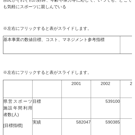
県民がそれぞれの好み、年齢や体力等に応じて、いつでも、どこで
も気軽にスポーツに親しんでいる
※左右にフリックすると表がスライドします。
基本事業の数値目標、コスト、マネジメント参考指標
※左右にフリックすると表がスライドします。
2001
2002
20
県営スポーツ
目標
539100
施設年間利用
者数(人)
実績
582047
590385
[目標指標]