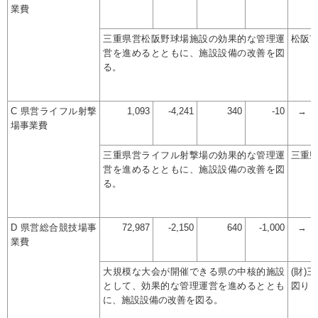
業費
三重県営松阪野球場施設の効果的な管理運
松阪
営を進めるとともに、施設設備の改善を図
る。
C 県営ライフル射撃
1,093
-4,241
340
-10
→
場事業費
三重県営ライフル射撃場の効果的な管理運
三重
営を進めるとともに、施設設備の改善を図
る。
D 県営総合競技場事
72,987
-2,150
640
-1,000
→
業費
大規模な大会が開催できる県の中核的施設
(財)
として、効果的な管理運営を進めるととも
図り
に、施設設備の改善を図る。