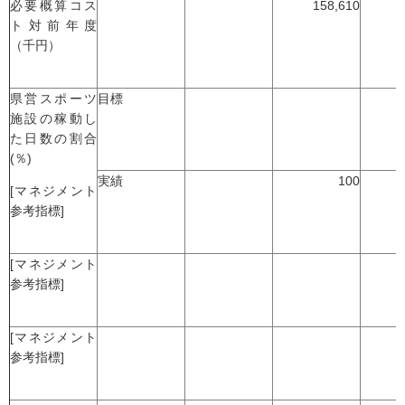
必要概算コス
158,610
-
ト対前年度
（千円）
県営スポーツ
目標
施設の稼動し
た日数の割合
(％)
実績
100
[マネジメント
参考指標]
[マネジメント
参考指標]
[マネジメント
参考指標]