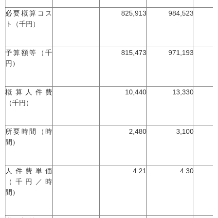
必要概算コス
825,913
984,523
ト（千円）
予算額等（千
815,473
971,193
円）
概算人件費
10,440
13,330
（千円）
所要時間（時
2,480
3,100
間）
人件費単価
4.21
4.30
（千円／時
間）