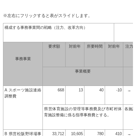
※左右にフリックすると表がスライドします。
構成する事務事業間の戦略（注力、改革方向）
要求額
対前年
所要時間
対前年
注力
事務事業
事業概要
A スポーツ施設連絡
668
13
40
-10
→
調整費
県営体育施設の管理等事務費及び市町村体
各施設
育施設整備に係る指導事務費とする。
B 県営松阪野球場事
33,712
10,605
780
410
→