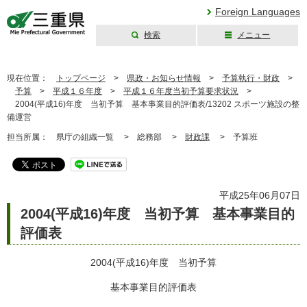
Foreign Languages
検索
メニュー
三重県公式ウェブ
サイト
現在位置：
トップページ
>
県政・お知らせ情報
>
予算執行・財政
>
予算
>
平成１６年度
>
平成１６年度当初予算要求状況
>
2004(平成16)年度 当初予算 基本事業目的評価表/13202 スポーツ施設の整
備運営
担当所属：
県庁の組織一覧 >
総務部 >
財政課
>
予算班
平成25年06月07日
2004(平成16)年度 当初予算 基本事業目的
評価表
2004(平成16)年度 当初予算
基本事業目的評価表