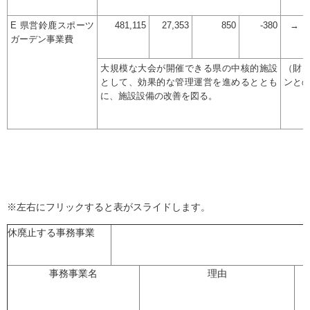
E 県営鈴鹿スポーツ
481,115
27,353
850
-380
→
ガーデン事業費
大規模な大会が開催できる県の中核的施設
（財
として、効果的な管理運営を進めるととも
ンと
に、施設設備の改善を図る。
※左右にフリックすると表がスライドします。
休廃止する事務事業
事務事業名
理由