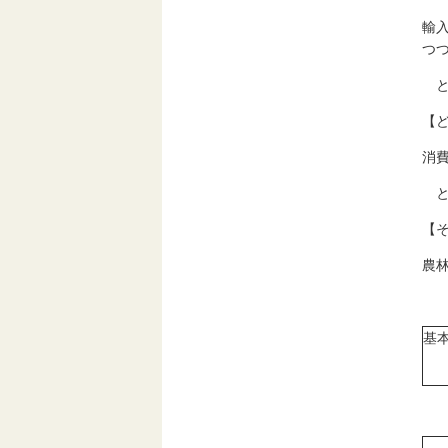
輸
つ
と
【
消
と
【
農
基