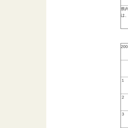
県
は
20
１
２
３