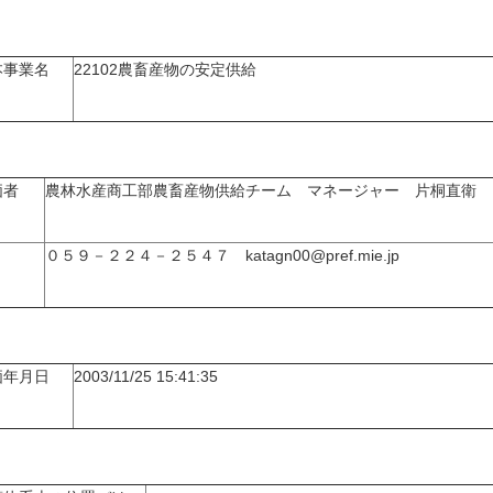
本事業名
22102農畜産物の安定供給
価者
農林水産商工部農畜産物供給チーム マネージャー 片桐直衛
０５９－２２４－２５４７ katagn00@pref.mie.jp
価年月日
2003/11/25 15:41:35