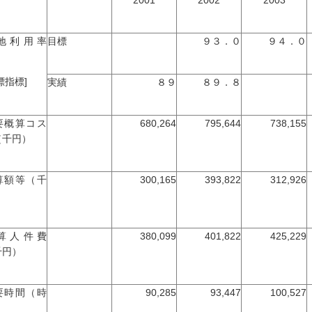
2001
2002
2003
地利用率
目標
９３．０
９４．０
標指標]
実績
８９
８９．８
要概算コス
680,264
795,644
738,155
（千円）
算額等（千
300,165
393,822
312,926
）
算人件費
380,099
401,822
425,229
千円）
要時間（時
90,285
93,447
100,527
）