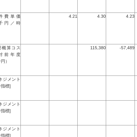
件費単価
4.21
4.30
4.23
千円／時
）
要概算コス
115,380
-57,489
対前年度
千円）
マネジメント
指標]
マネジメント
指標]
マネジメント
指標]