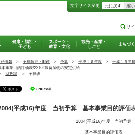
文字サイズ変更
元に戻す
縮小
サイ
健康・福祉・
スポーツ・
観光・産業・
犯
まちづく
子ども
教育・文化
しごと
らせ情報
>
予算執行・財政
>
予算
>
平成１６年度
>
平成１６年
基本事業目的評価表/22102農畜産物の安定供給
>
財政課
>
予算班
2004(平成16)年度 当初予算 基本事業目的評価
2004(平成16)年度 当初予算
基本事業目的評価表