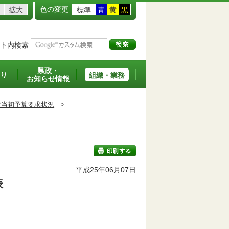
色の変更
拡大
標準
青
黄
黒
ト内検索
県政・
り
組織・業務
お知らせ情報
度当初予算要求状況
>
平成25年06月07日
表
印刷する