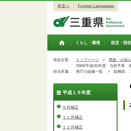
本文へ
Foreign Languages
三重県公式ウェブサイト
くらし・環境
防災・防
トップペ
ージ
現在位置：
トップページ
>
県政・お知
2004(平成16)年度 当初予算 
担当所属：
県庁の組織一覧 >
総務部 
平成１６年度
９月補正
１１月補正
１２月補正