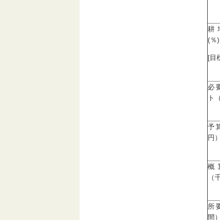
耕
(％)
[目
必
ト
予
円
概
（
所
間