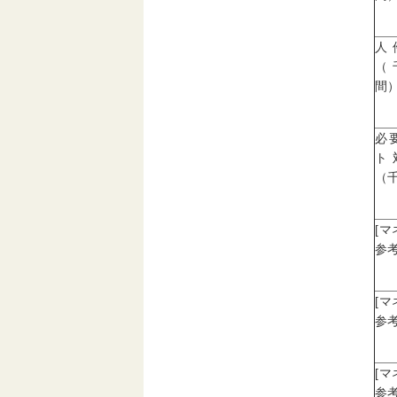
人
（
間
必
ト
（
[
参考
[
参考
[
参考