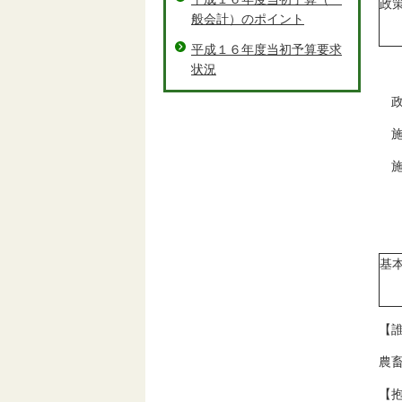
政
般会計）のポイント
平成１６年度当初予算要求
状況
政
施
施
基
【
農
【