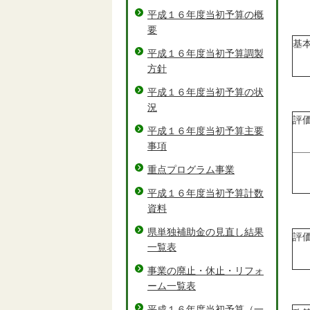
平成１６年度当初予算の概
要
基
平成１６年度当初予算調製
方針
平成１６年度当初予算の状
況
評
平成１６年度当初予算主要
事項
重点プログラム事業
平成１６年度当初予算計数
資料
県単独補助金の見直し結果
評
一覧表
事業の廃止・休止・リフォ
ーム一覧表
平成１６年度当初予算（一