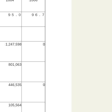
2004
2006
９５．０
９６．７
1,247,598
0
801,063
446,535
0
105,564