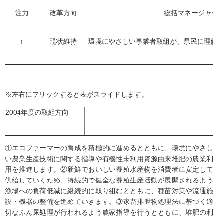
注力
改革方向
総括マネージャ
↑
現状維持
環境にやさしい事業者取組が、県民に理解
※左右にフリックすると表がスライドします。
2004年度の取組方向
①エコファーマーの育成を積極的に進めるとともに、環境にやさし
い農業生産技術に関する指導や有機性未利用資源由来堆肥の農業利
用を推進します。②新鮮でおいしい養殖水産物を消費者に安定して
供給していくため、持続的で健全な養殖生産活動が展開されるよう
漁場への負荷低減に継続的に取り組むとともに、種苗対策や流通施
設・機器の整備を進めていきます。③家畜排泄物処理法に基づく適
切なふん尿処理が行われるよう農家指導を行うとともに、堆肥の利