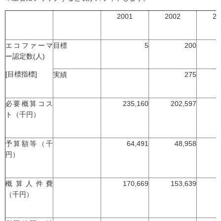
2001
2002
20
エコファーマ
目標
5
200
ー認定数(人)
[目標指標]
実績
275
必要概算コス
235,160
202,597
ト（千円）
予算額等（千
64,491
48,958
円）
概算人件費
170,669
153,639
（千円）