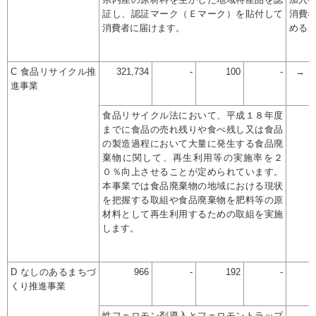
県内産の原材料を生かした地域特産品を認
加入
証し、認証マーク（Ｅマーク）を貼付して
消費
消費者に届けます。
める
C 食品リサイクル推
321,734
-
100
-
→
進事業
食品リサイクル法において、平成１８年度
までに食品の売れ残りや食べ残し又は食品
の製造過程において大量に発生する食品廃
棄物に関して、再生利用等の実施率を２
０％向上させることが定められています。
本事業では食品廃棄物の地域における現状
を把握する取組や食品廃棄物を肥料等の原
材料として再生利用するための取組を実施
します。
D なしのあるまちづ
966
-
192
-
くり推進事業