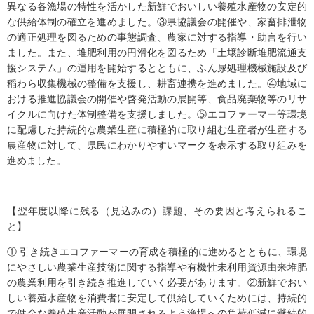
異なる各漁場の特性を活かした新鮮でおいしい養殖水産物の安定的
な供給体制の確立を進めました。③県協議会の開催や、家畜排泄物
の適正処理を図るための事態調査、農家に対する指導・助言を行い
ました。また、堆肥利用の円滑化を図るため「土壌診断堆肥流通支
援システム」の運用を開始するとともに、ふん尿処理機械施設及び
稲わら収集機械の整備を支援し、耕畜連携を進めました。④地域に
おける推進協議会の開催や啓発活動の展開等、食品廃棄物等のリサ
イクルに向けた体制整備を支援しました。⑤エコファーマー等環境
に配慮した持続的な農業生産に積極的に取り組む生産者が生産する
農産物に対して、県民にわかりやすいマークを表示する取り組みを
進めました。
【翌年度以降に残る（見込みの）課題、その要因と考えられるこ
と】
① 引き続きエコファーマーの育成を積極的に進めるとともに、環境
にやさしい農業生産技術に関する指導や有機性未利用資源由来堆肥
の農業利用を引き続き推進していく必要があります。②新鮮でおい
しい養殖水産物を消費者に安定して供給していくためには、持続的
で健全な養殖生産活動が展開されるよう漁場への負荷低減に継続的