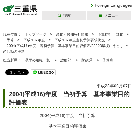
Foreign Languages
検索
メニュー
三重県公式ウェブ
サイト
現在位置：
トップページ
>
県政・お知らせ情報
>
予算執行・財政
>
予算
>
平成１６年度
>
平成１６年度当初予算要求状況
>
2004(平成16)年度 当初予算 基本事業目的評価表/22203環境にやさしい生
産活動の推進
担当所属：
県庁の組織一覧 >
総務部 >
財政課
>
予算班
平成25年06月07日
2004(平成16)年度 当初予算 基本事業目的
評価表
2004(平成16)年度 当初予算
基本事業目的評価表