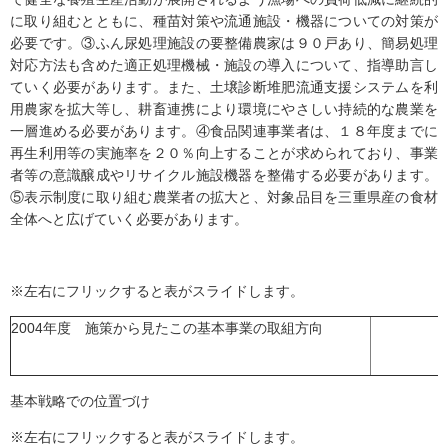
に取り組むとともに、種苗対策や流通施設・機器についての対策が
必要です。③ふん尿処理施設の要整備農家は９０戸あり、簡易処理
対応方法も含めた適正処理機械・施設の導入について、指導助言し
ていく必要があります。また、土壌診断堆肥流通支援システムを利
用農家を拡大等し、耕畜連携により環境にやさしい持続的な農業を
一層進める必要があります。④食品関連事業者は、１８年度までに
再生利用等の実施率を２０％向上することが求められており、事業
者等の意識醸成やリサイクル施設機器を整備する必要があります。
⑤表示制度に取り組む農業者の拡大と、対象品目を三重県産の食材
全体へと広げていく必要があります。
※左右にフリックすると表がスライドします。
2004年度 施策から見たこの基本事業の取組方向
基本戦略での位置づけ
※左右にフリックすると表がスライドします。