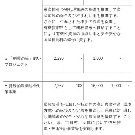
家畜排せつ物処理施設の整備を推進して畜
産環境の保全及び堆肥利活用を推進する。
さらに、生産された堆肥の流通を促進し、
有機質肥料として耕種農家へ供給すること
により有機性資源の循環活用と安全安心な
国産粗飼料の確保に資する。
G 「循環の輪」結い
2,293
-
1,800
-
プロジェクト
H 持続的農業総合対
7,267
103
16,000
1,000
↑
策事業
環境負荷を低減した持続性の高い農業生産
環境
方式への転換及び定着を推進し、県民に対
識し
し地域産の安全・安心な農産物を提供する
こと
ため、県、市町村、団体において啓発推
進・技術実証事業等を実施します。