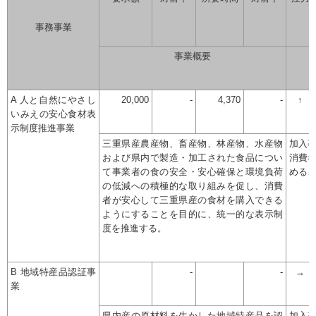
事務事業
事業概要
A 人と自然にやさし
20,000
-
4,370
-
↑
いみえの安心食材表
示制度推進事業
三重県産農産物、畜産物、林産物、水産物
加入
および県内で製造・加工された食品につい
消費
て事業者の食の安全・安心確保と環境負荷
める
の低減への積極的な取り組みを促し、消費
者が安心して三重県産の食材を購入できる
ようにすることを目的に、統一的な表示制
度を推進する。
B 地域特産品認証事
-
-
→
業