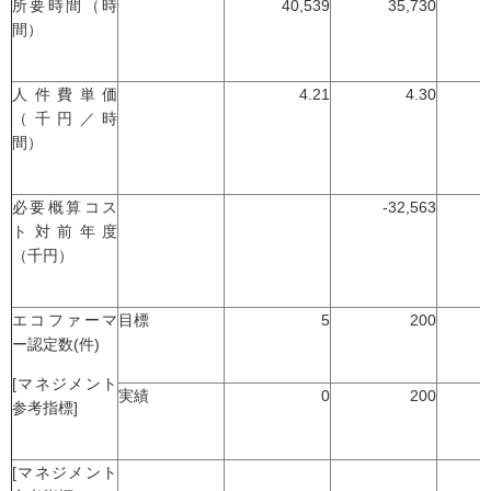
所要時間（時
40,539
35,730
間）
人件費単価
4.21
4.30
（千円／時
間）
必要概算コス
-32,563
ト対前年度
（千円）
エコファーマ
目標
5
200
ー認定数(件)
[マネジメント
実績
0
200
参考指標]
[マネジメント