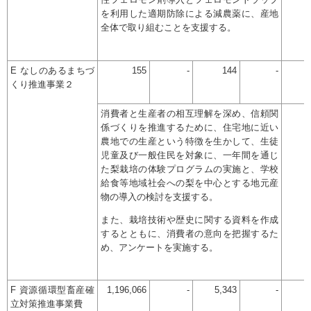
性フェロモン剤導入とフェロモントラップ
を利用した適期防除による減農薬に、産地
全体で取り組むことを支援する。
E なしのあるまちづ
155
-
144
-
くり推進事業２
消費者と生産者の相互理解を深め、信頼関
係づくりを推進するために、住宅地に近い
農地での生産という特徴を生かして、生徒
児童及び一般住民を対象に、一年間を通じ
た梨栽培の体験プログラムの実施と、学校
給食等地域社会への梨を中心とする地元産
物の導入の検討を支援する。
また、栽培技術や歴史に関する資料を作成
するとともに、消費者の意向を把握するた
め、アンケートを実施する。
F 資源循環型畜産確
1,196,066
-
5,343
-
立対策推進事業費