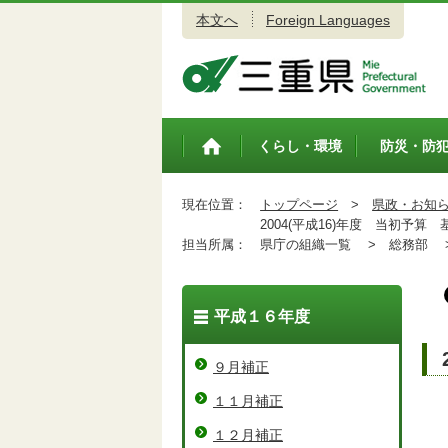
本文へ
Foreign Languages
三重県公式ウェブサイト
くらし・環境
防災・防
トップペ
ージ
現在位置：
トップページ
>
県政・お知
2004(平成16)年度 当初予算 
担当所属：
県庁の組織一覧 >
総務部 
平成１６年度
９月補正
１１月補正
１２月補正