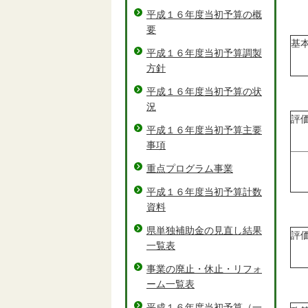
平成１６年度当初予算の概
要
基
平成１６年度当初予算調製
方針
平成１６年度当初予算の状
況
評
平成１６年度当初予算主要
事項
重点プログラム事業
平成１６年度当初予算計数
資料
県単独補助金の見直し結果
評
一覧表
事業の廃止・休止・リフォ
ーム一覧表
平成１６年度当初予算（一