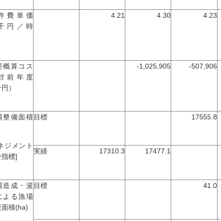
件費単価
4.21
4.30
4.23
千円／時
）
要概算コス
-1,025,905
-507,906
対前年度
千円）
場整備面積
目標
17555.8
)
マネジメント
実績
17310.3
17477.1
指標]
場造成・浚
目標
41.0
による漁場
面積(ha)