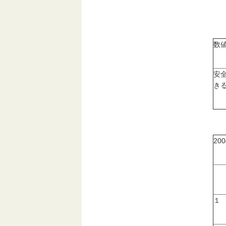
数
安
き
20
１