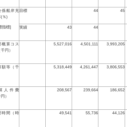
全係船岸充
目標
44
45
(％)
標指標]
実績
43
44
要概算コス
5,527,016
4,501,111
3,993,205
（千円）
算額等（千
5,318,449
4,261,447
3,806,553
）
算人件費
208,567
239,664
186,652
千円）
要時間（時
49,541
55,736
44,126
）