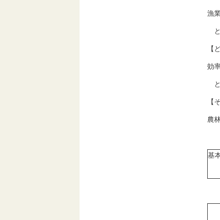
漁
と
【
効
と
【
農
基