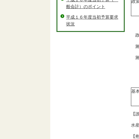
政
般会計）のポイント
平成１６年度当初予算要求
状況
政
施
施
基
【
水
【