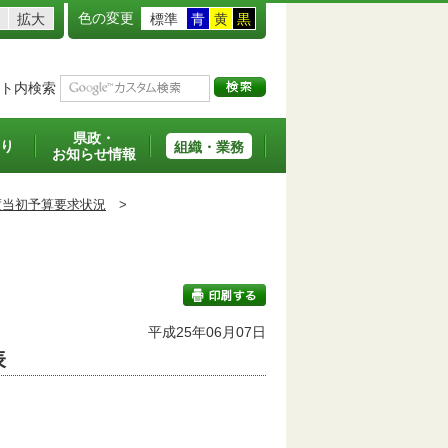
色の変更
拡大
標準
青
黄
黒
ト内検索
県政・
り
組織・業務
お知らせ情報
度当初予算要求状況
>
平成25年06月07日
表
印刷する