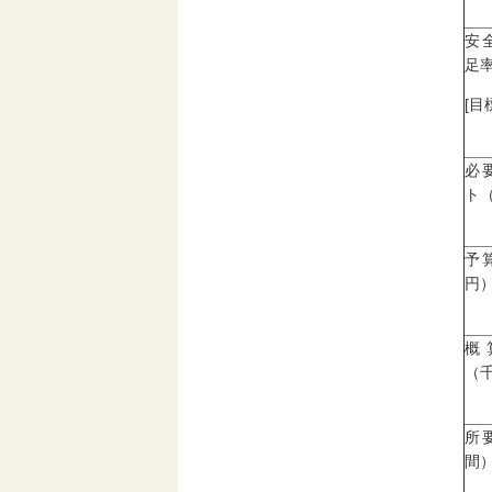
安
足率
[目
必
ト
予
円
概
（
所
間