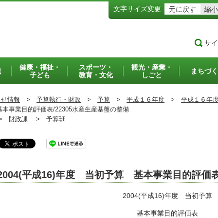
文字サイズ変更
元に戻す
縮小
サイ
健康・福祉・
スポーツ・
観光・産業・
犯
まちづく
子ども
教育・文化
しごと
らせ情報
>
予算執行・財政
>
予算
>
平成１６年度
>
平成１６年
基本事業目的評価表/22305水産生産基盤の整備
>
財政課
>
予算班
2004(平成16)年度 当初予算 基本事業目的評価
2004(平成16)年度 当初予算
基本事業目的評価表