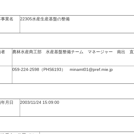
本事業名
22305水産生産基盤の整備
価者
農林水産商工部 水産基盤整備チーム マネージャー 南出 直
059-224-2598（PHS6193） minamt01@pref.mie.jp
価年月日
2003/11/24 15:09:00