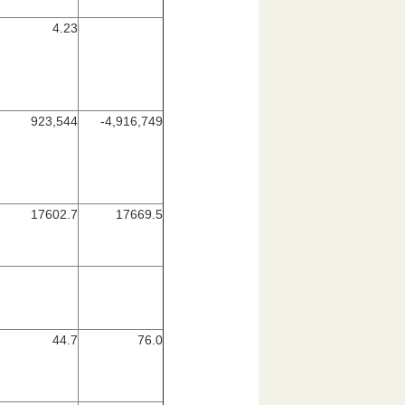
4.23
923,544
-4,916,749
17602.7
17669.5
44.7
76.0