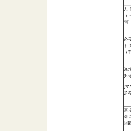
人
（
間
必
ト
（
漁
(ha
[
参考
藻
渫
回復