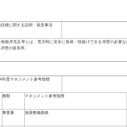
値目標に関する説明・留意事項
全係船岸充足率とは、荒天時に安全に係留・陸揚げできる岸壁の必要な
る岸壁の延長率。
04年度マネジメント参考指標
種類
マネジメント参考指標
事業量
漁場整備面積