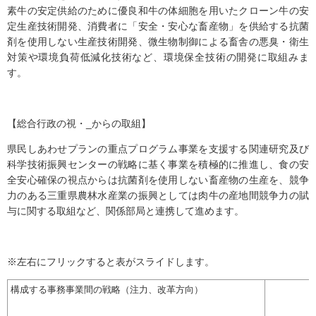
素牛の安定供給のために優良和牛の体細胞を用いたクローン牛の安
定生産技術開発、消費者に「安全・安心な畜産物」を供給する抗菌
剤を使用しない生産技術開発、微生物制御による畜舎の悪臭・衛生
対策や環境負荷低減化技術など、環境保全技術の開発に取組みま
す。
【総合行政の視・_からの取組】
県民しあわせプランの重点プログラム事業を支援する関連研究及び
科学技術振興センターの戦略に基く事業を積極的に推進し、食の安
全安心確保の視点からは抗菌剤を使用しない畜産物の生産を、競争
力のある三重県農林水産業の振興としては肉牛の産地間競争力の賦
与に関する取組など、関係部局と連携して進めます。
※左右にフリックすると表がスライドします。
構成する事務事業間の戦略（注力、改革方向）