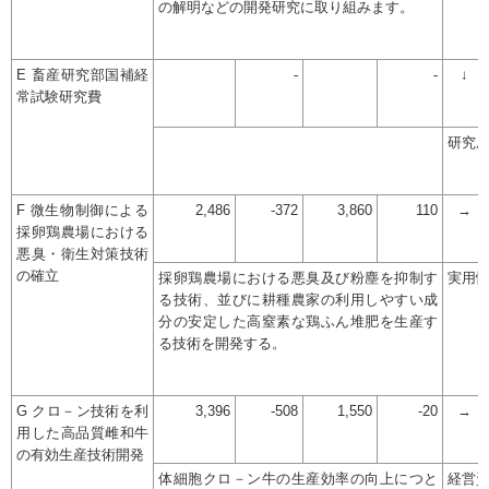
の解明などの開発研究に取り組みます。
E 畜産研究部国補経
-
-
↓
常試験研究費
研究
F 微生物制御による
2,486
-372
3,860
110
→
採卵鶏農場における
悪臭・衛生対策技術
の確立
採卵鶏農場における悪臭及び粉塵を抑制す
実用
る技術、並びに耕種農家の利用しやすい成
分の安定した高窒素な鶏ふん堆肥を生産す
る技術を開発する。
G クロ－ン技術を利
3,396
-508
1,550
-20
→
用した高品質雌和牛
の有効生産技術開発
体細胞クロ－ン牛の生産効率の向上につと
経営