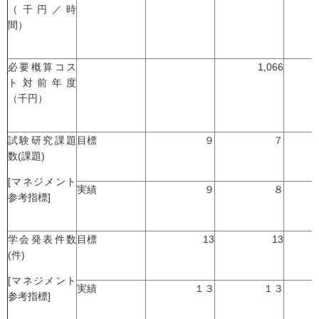
（千円／時
間）
必要概算コス
1,066
ト対前年度
（千円）
試験研究課題
目標
９
７
数(課題)
[マネジメント
実績
９
８
参考指標]
学会発表件数
目標
13
13
(件)
[マネジメント
実績
１３
１３
参考指標]