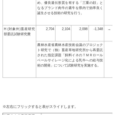
め、優良遺伝形質を有する「三重の顔」と
なるブランド肉牛の素牛を県内で効率良く
誕生させる技術の研究を行う。
H (対象外)畜産研究
2,704
2,104
2,098
-1,348
→
部委託試験研究費
農林水産省農林水産技術会議のプロジェク
ト研究で（独）畜産草地研究所から再委託
された指定課題「飼料イネのＴＭＲロール
ベールサイレージ化による乳牛への給与技
術の開発」について試験研究を実施する。
※左右にフリックすると表がスライドします。