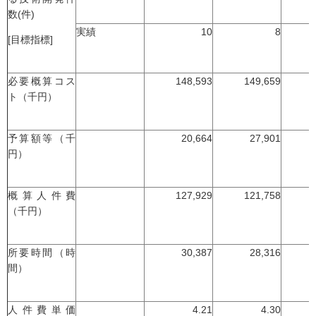
数(件)
実績
10
8
[目標指標]
必要概算コス
148,593
149,659
ト（千円）
予算額等（千
20,664
27,901
円）
概算人件費
127,929
121,758
（千円）
所要時間（時
30,387
28,316
間）
人件費単価
4.21
4.30