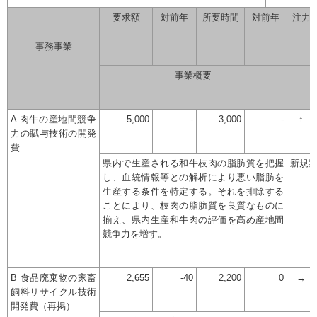
要求額
対前年
所要時間
対前年
注力
事務事業
事業概要
A 肉牛の産地間競争
5,000
-
3,000
-
↑
力の賦与技術の開発
費
県内で生産される和牛枝肉の脂肪質を把握
新規
し、血統情報等との解析により悪い脂肪を
生産する条件を特定する。それを排除する
ことにより、枝肉の脂肪質を良質なものに
揃え、県内生産和牛肉の評価を高め産地間
競争力を増す。
B 食品廃棄物の家畜
2,655
-40
2,200
0
→
飼料リサイクル技術
開発費（再掲）