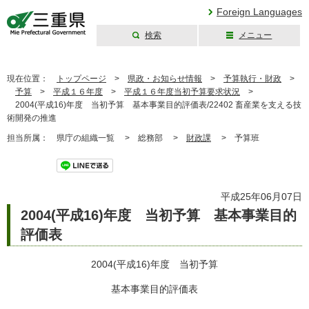
Foreign Languages
検索
メニュー
三重県公式ウェブ
サイト
現在位置：
トップページ
>
県政・お知らせ情報
>
予算執行・財政
>
予算
>
平成１６年度
>
平成１６年度当初予算要求状況
>
2004(平成16)年度 当初予算 基本事業目的評価表/22402 畜産業を支える技
術開発の推進
担当所属：
県庁の組織一覧 >
総務部 >
財政課
>
予算班
ツイート
平成25年06月07日
2004(平成16)年度 当初予算 基本事業目的
評価表
2004(平成16)年度 当初予算
基本事業目的評価表