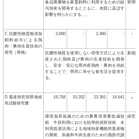
食品廃棄物を家畜飼料に利用するための給
実用
与技術を開発するとともに、肉質に及ぼす
影響を明らかにする。。
C 抗菌性物質無添加
3,000
-
2,480
-
↑
飼料給与による鶏
肉・豚肉生産技術の
研究（再掲）
抗菌性物質を使用しない管理方式により生
新規
産された鶏肉及び豚肉の生産技術を開発
し、安全・安心な県内産鶏肉・豚肉を供給
することで、県民に幸せな食生活を提供す
る。
D 畜産研究部県単経
19,758
10,202
23,381
14,641
→
常試験研究費
環境負荷低減のための豚糞排泄量低減技
経営
術、牛胚利用における効率的採胚技術、未
利用資源活用による地域特産機能性畜産物
の開発、高級和牛肉生産のための脂肪代謝