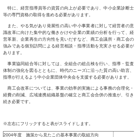
特に、経営指導員等の資質の向上が必要であり、中小企業診断士
等の専門資格の取得を進める必要があります。
また、やる気があり発展性の高い中小事業者に対して経営者の意
識改革に向けた集中的な働きかけや企業の業績の分析を行って、経
営革新、企業再生の方向性を見いだすなど、商工会議所・商工会の
強みである個別訪問による経営相談・指導活動を充実させる必要が
あります。
事業協同組合等に対しては、全組合の総点検を行い、指導・監査
体制の強化を図るとともに、時代のニーズに沿った質の高い助言、
指導が行えるよう中小企業団体中央会を支援する必要があります。
商工会改革については、事業の効率的実施による事務の合理化・
経費の削減、広域連携組織基盤の確立と商工会合併の推進が、引き
続き必要です。
※左右にフリックすると表がスライドします。
2004年度 施策から見たこの基本事業の取組方向