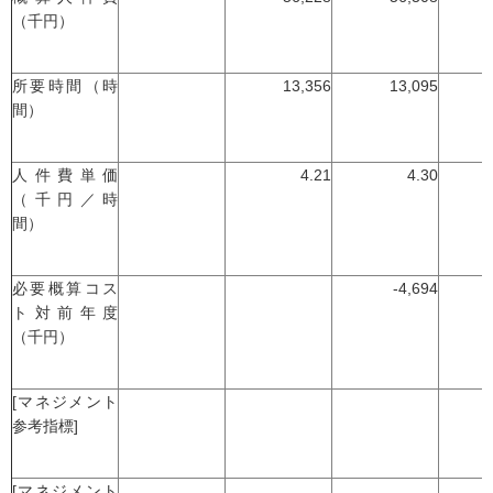
（千円）
所要時間（時
13,356
13,095
間）
人件費単価
4.21
4.30
（千円／時
間）
必要概算コス
-4,694
-
ト対前年度
（千円）
[マネジメント
参考指標]
[マネジメント