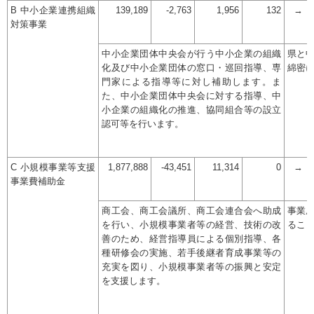
B 中小企業連携組織
139,189
-2,763
1,956
132
→
対策事業
中小企業団体中央会が行う中小企業の組織
県と
化及び中小企業団体の窓口・巡回指導、専
綿密
門家による指導等に対し補助します。ま
た、中小企業団体中央会に対する指導、中
小企業の組織化の推進、協同組合等の設立
認可等を行います。
C 小規模事業等支援
1,877,888
-43,451
11,314
0
→
事業費補助金
商工会、商工会議所、商工会連合会へ助成
事業
を行い、小規模事業者等の経営、技術の改
るこ
善のため、経営指導員による個別指導、各
種研修会の実施、若手後継者育成事業等の
充実を図り、小規模事業者等の振興と安定
を支援します。