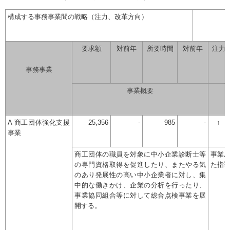
構成する事務事業間の戦略（注力、改革方向）
要求額
対前年
所要時間
対前年
注力
事務事業
事業概要
A 商工団体強化支援
25,356
-
985
-
↑
事業
商工団体の職員を対象に中小企業診断士等
事業
の専門資格取得を促進したり、またやる気
た指
のあり発展性の高い中小企業者に対し、集
中的な働きかけ、企業の分析を行ったり、
事業協同組合等に対して総合点検事業を展
開する。