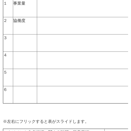
１
事業量
２
協働度
３
４
５
６
※左右にフリックすると表がスライドします。