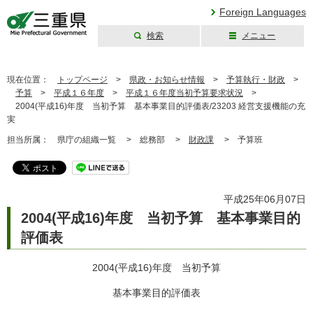
Foreign Languages
検索
メニュー
三重県公式ウェブ
サイト
現在位置：
トップページ
>
県政・お知らせ情報
>
予算執行・財政
>
予算
>
平成１６年度
>
平成１６年度当初予算要求状況
>
2004(平成16)年度 当初予算 基本事業目的評価表/23203 経営支援機能の充
実
担当所属：
県庁の組織一覧 >
総務部 >
財政課
>
予算班
平成25年06月07日
2004(平成16)年度 当初予算 基本事業目的
評価表
2004(平成16)年度 当初予算
基本事業目的評価表