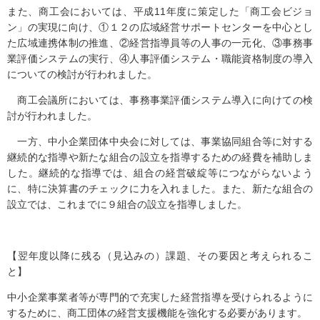
また、商工会においては、平成11年度に策定した「商工会ビジョ
ン」の実現に向け、①１２の広域経営サポートセンターを中心とし
た広域連携体制の推進、②経営指導員等の人事の一元化、③事務事
業評価システムの実行、④人事評価システム・職能資格制度の導入
についての検討が行われました。
商工会議所においては、事務事業評価システム導入に向けての検
討が行われました。
一方、中小企業団体中央会に対しては、事業協同組合等に対する
継続的な指導や新たな組合の設立を指導するための経費を補助しま
した。継続的な指導では、組合の経営破綻等につながらないよう
に、特に決算書のチェックに力を入れました。また、新たな組合の
設立では、これまでに９組合の設立を指導しました。
【翌年度以降に残る（見込みの）課題、その要因と考えられるこ
と】
中小企業事業者等が専門的で充実した経営指導を受けられるように
するために、商工団体の経営支援機能を強化する必要があります。