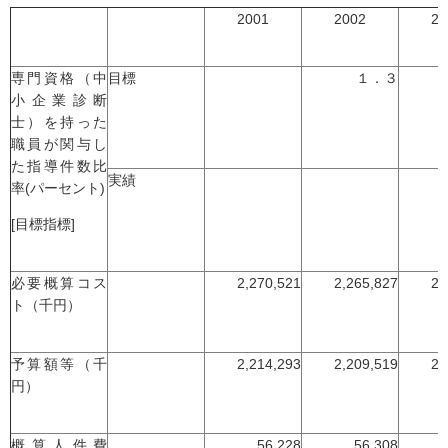
2001
2002
20
専門資格（中
目標
１．３
小企業診断
士）を持った
職員が関与し
た指導件数比
実績
率(パーセント)
[目標指標]
必要概算コス
2,270,521
2,265,827
2,
ト（千円）
予算額等（千
2,214,293
2,209,519
2,
円）
概算人件費
56,228
56,308