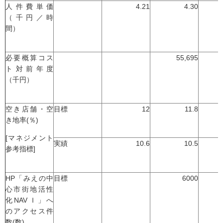
人件費単価
4.21
4.30
（千円／時
間）
必要概算コス
55,695
ト対前年度
（千円）
空き店舗・空
目標
12
11.8
き地率(％)
[マネジメント
実績
10.6
10.5
参考指標]
HP「みえの中
目標
6000
心市街地活性
化NAVＩ」へ
のアクセス件
数(数)