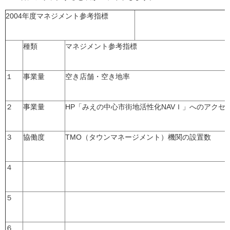
2004年度マネジメント参考指標
種類
マネジメント参考指標
１
事業量
空き店舗・空き地率
２
事業量
HP「みえの中心市街地活性化NAVＩ」へのアクセ
３
協働度
TMO（タウンマネージメント）機関の設置数
４
５
６