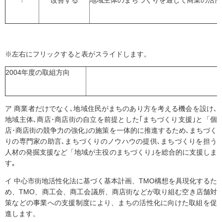
↑
改善する
地域主体のまちづくりを通じて商業の活性
※左右にフリックすると表がスライドします。
2004年度の取組方向
ア 商業者だけでなく､地域住民がまちのあり方を考える機会を設け､
地域主体､商店･商店街の自立を前提とした｢まちづくり支援｣と「個
店･商店街の競争力の強化｣の施策を一体的に推進するため､まちづく
りの専門家の助言､まちづくりのノウハウの提供､まちづくりを担う
人材の発掘支援など「地域が主役のまちづくり｣を総合的に支援しま
す｡
イ 中心市街地活性化法に基づく基本計画、TMO構想を具現化するた
め、TMO、商工会、商工会議所、商店街などが取り組む空き店舗対
策などの事業への支援制度により、まちの活性化に向けた取組を促
進します。