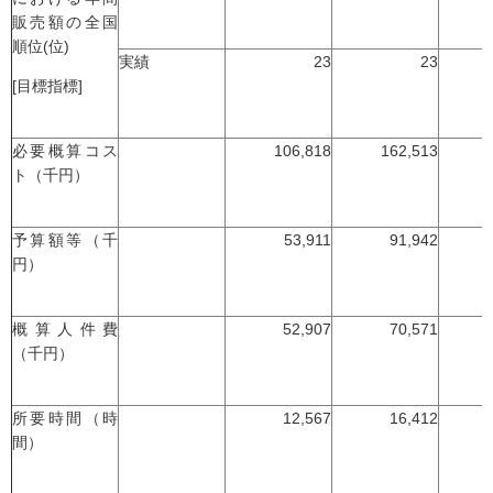
販売額の全国
順位(位)
実績
23
23
[目標指標]
必要概算コス
106,818
162,513
ト（千円）
予算額等（千
53,911
91,942
円）
概算人件費
52,907
70,571
（千円）
所要時間（時
12,567
16,412
間）