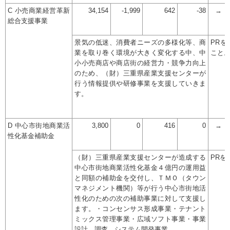
C 小売商業経営革新
34,154
-1,999
642
-38
→
総合支援事業
景気の低迷、消費者ニーズの多様化等、商
PR
業を取り巻く環境が大きく変化する中、中
こと
小小売商店や商店街の経営力・競争力向上
のため、（財）三重県産業支援センターが
行う情報提供や研修事業を支援していきま
す。
D 中心市街地商業活
3,800
0
416
0
→
性化基金補助金
（財）三重県産業支援センターが造成する
PRを
中心市街地商業活性化基金４億円の運用益
と同額の補助金を交付し、ＴＭＯ（タウン
マネジメント機関）等が行う中心市街地活
性化のための次の補助事業に対して支援し
ます。・コンセンサス形成事業・テナント
ミックス管理事業・広域ソフト事業・事業
設計、調査、システム開発事業