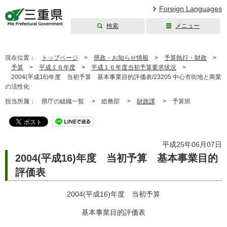
Foreign Languages
検索
メニュー
三重県公式ウェブ
サイト
現在位置：
トップページ
>
県政・お知らせ情報
>
予算執行・財政
>
予算
>
平成１６年度
>
平成１６年度当初予算要求状況
>
2004(平成16)年度 当初予算 基本事業目的評価表/23205 中心市街地と商業
の活性化
担当所属：
県庁の組織一覧 >
総務部 >
財政課
>
予算班
平成25年06月07日
2004(平成16)年度 当初予算 基本事業目的
評価表
2004(平成16)年度 当初予算
基本事業目的評価表