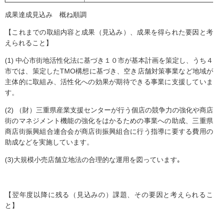
成果達成見込み 概ね順調
【これまでの取組内容と成果（見込み）、成果を得られた要因と考
えられること】
(1) 中心市街地活性化法に基づき１０市が基本計画を策定し、うち４
市では、策定したTMO構想に基づき、空き店舗対策事業など地域が
主体的に取組み、活性化への効果が期待できる事業に支援していま
す。
(2) （財）三重県産業支援センターが行う個店の競争力の強化や商店
街のマネジメント機能の強化をはかるための事業への助成、三重県
商店街振興組合連合会が商店街振興組合に行う指導に要する費用の
助成などを実施しています。
(3)大規模小売店舗立地法の合理的な運用を図っています｡
【翌年度以降に残る（見込みの）課題、その要因と考えられるこ
と】