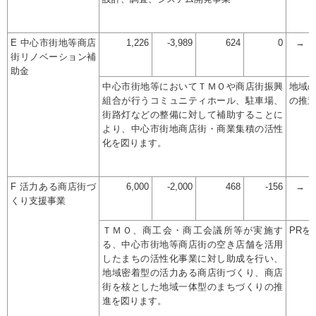
E 中心市街地等商店
1,226
-3,989
624
0
→
街リノベーション補
助金
中心市街地等においてＴＭＯや商店街振興
地域
組合が行うコミュニティホール、駐車場、
の推
街路灯などの整備に対して補助することに
より、中心市街地商店街・商業集積の活性
化を図ります。
F 活力ある商店街づ
6,000
-2,000
468
-156
→
くり支援事業
ＴＭＯ、商工会・商工会議所等が実施す
PRを
る、中心市街地等商店街の空き店舗を活用
したまちの活性化事業に対し助成を行い、
地域密着型の活力ある商店街づくり、商店
街を核とした地域一体型のまちづくりの推
進を図ります。