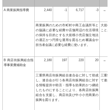
A 商業振興指導費
2,440
-1
6,717
-3
→
商業振興のための市町村や商工会議所等と
大規
の協議に必要な経費や店舗周辺の生活環境
こと
の保持を目的とする大規模小売店舗立地法
の適正かつ円滑な運用を図るため審議会や
担当者会議に必要な経費に使います。
B 商店街振興組合指
2,180
197
220
20
→
導事業費補助金
三重県商店街振興組合連合会に対して助成
三重
し、連合会が行う各商店街振興組合に対す
て連
る情報提供や助言・指導を効果的かつ継続
したものにすることにより、各商店街振興
組合を支援し、商店街及び中小小売商業の
振興を図ります。