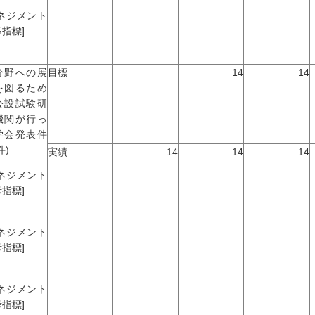
マネジメント
指標]
分野への展
目標
14
14
を図るため
公設試験研
機関が行っ
学会発表件
件)
実績
14
14
14
マネジメント
指標]
マネジメント
指標]
マネジメント
指標]