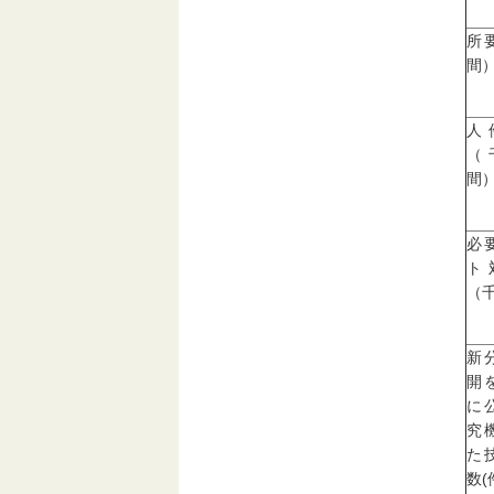
所
間
人
（
間
必
ト
（
新
開
に
究
た
数(