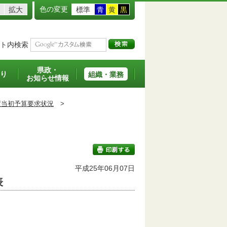
色の変更
拡大
標準
青
黄
黒
ト内検索
県政・
り
組織・業務
お知らせ情報
度当初予算要求状況
>
平成25年06月07日
表
印刷する