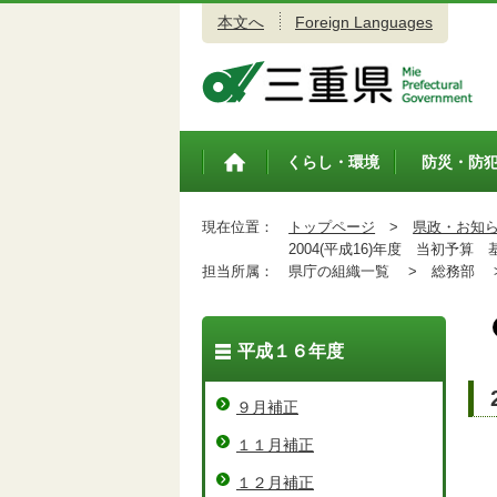
本文へ
Foreign Languages
三重県公式ウェブサイト
くらし・環境
防災・防
トップペ
ージ
現在位置：
トップページ
>
県政・お知
2004(平成16)年度 当初予算
担当所属：
県庁の組織一覧 >
総務部 
平成１６年度
９月補正
１１月補正
１２月補正