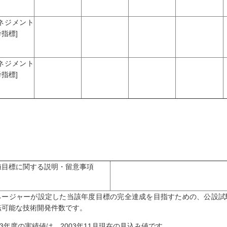
マネジメント
指標]
マネジメント
指標]
値目標に関する説明・留意事項
ネージャーが設定した当該年度目標の完全達成を目指すための、公設試
転可能な技術開発件数です。
03年度の実績値は、2003年11月現在の見込み値です。