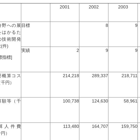
2001
2002
2003
分野への展
目標
8
9
をはかるた
の技術開発
(件)
実績
2
9
9
標指標]
要概算コス
214,218
289,337
218,711
（千円）
算額等（千
100,738
124,630
58,961
）
算人件費
113,480
164,707
159,750
千円）