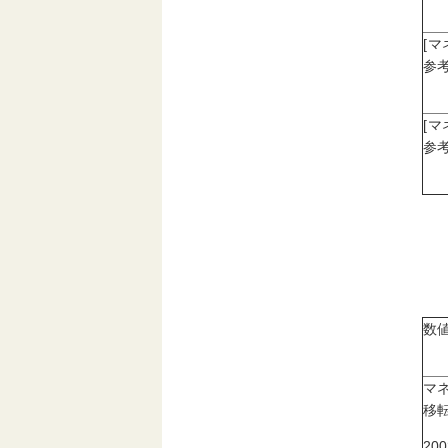
[
参考
[
参考
数
マ
移
20