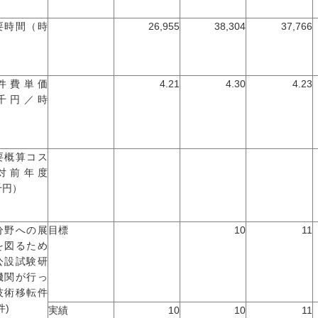
要時間（時
26,955
38,304
37,766
）
件費単価
4.21
4.30
4.23
千円／時
）
要概算コス
対前年度
千円）
分野への展
目標
10
11
を図るため
公設試験研
機関が行っ
技術移転件
件)
実績
10
10
11