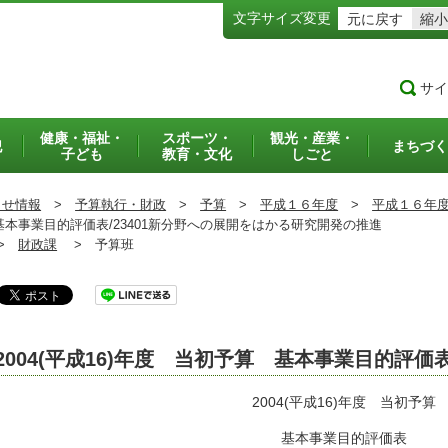
文字サイズ変更
元に戻す
縮小
サイ
健康・福祉・
スポーツ・
観光・産業・
犯
まちづく
子ども
教育・文化
しごと
らせ情報
>
予算執行・財政
>
予算
>
平成１６年度
>
平成１６年
 基本事業目的評価表/23401新分野への展開をはかる研究開発の推進
>
財政課
>
予算班
2004(平成16)年度 当初予算 基本事業目的評価
2004(平成16)年度 当初予算
基本事業目的評価表