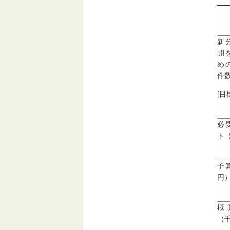
新
開
め
件数
[目
必
ト
予
円
概
（