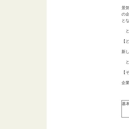
景
の
と
と
【
新
と
【
企
基