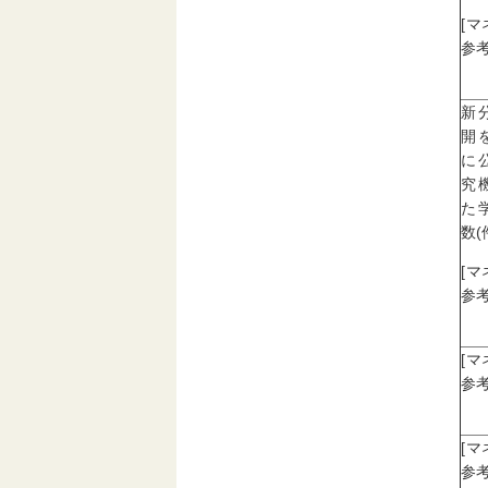
[
参考
新
開
に
究
た
数(
[
参考
[
参考
[
参考