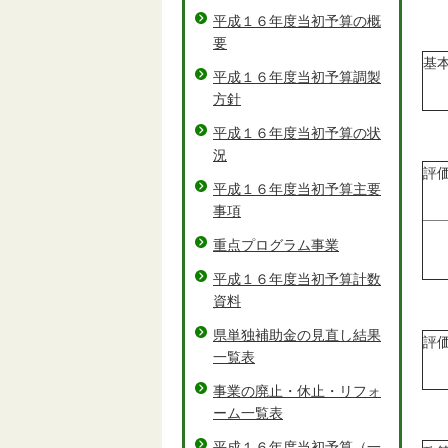
平成１６年度当初予算の概
要
基
平成１６年度当初予算調製
方針
平成１６年度当初予算の状
況
評
平成１６年度当初予算主要
事項
重点プログラム事業
平成１６年度当初予算計数
資料
県単独補助金の見直し結果
評
一覧表
事業の廃止・休止・リフォ
ーム一覧表
平成１６年度当初予算（一