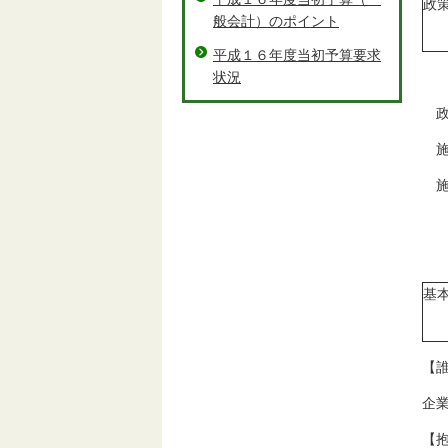
政
般会計）のポイント
平成１６年度当初予算要求
状況
政
施
施
基
【
企
【