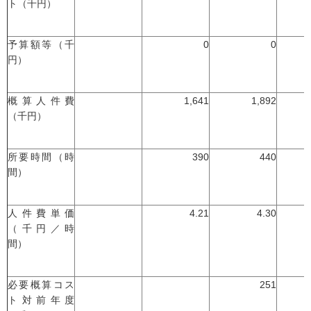
ト（千円）
予算額等（千
0
0
円）
概算人件費
1,641
1,892
（千円）
所要時間（時
390
440
間）
人件費単価
4.21
4.30
（千円／時
間）
必要概算コス
251
ト対前年度