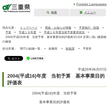
Foreign Languages
検索
メニュー
三重県公式ウェブ
サイト
現在位置：
トップページ
>
県政・お知らせ情報
>
予算執行・財政
>
予算
>
平成１６年度
>
平成１６年度当初予算要求状況
>
2004(平成16)年度 当初予算 基本事業目的評価表/31104 災害に強い建築物
の確保
担当所属：
県庁の組織一覧 >
総務部 >
財政課
>
予算班
平成25年06月07日
2004(平成16)年度 当初予算 基本事業目的
評価表
2004(平成16)年度 当初予算
基本事業目的評価表