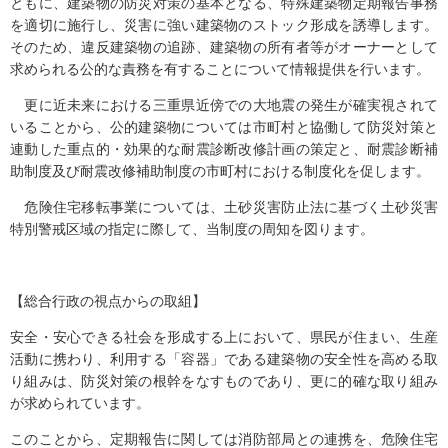
ともに、建築物の防災対策の基本となる、特殊建築物定期報告事務
を適切に施行し、災害に強い建築物のストック形成を誘導します。
そのため、違反建築物の追跡、建築物の所有者等がオーナーとして
求められる公的な責務を有することについて情報提供を行います。
更に近未来における三重県近傍での大地震の発生が確実視されて
いることから、公的建築物については市町村と協働して防災対策と
連動した重点的・効果的な耐震診断改修計画の策定と、耐震診断補
助制度及び耐震改修補助制度の市町村における制度化を促します。
危険住宅移転事業については、土砂災害防止法に基づく土砂災害
特別警戒区域の指定に際して、当制度の周知を図ります。
【総合行政の視点からの取組】
安全・安心できる社会を形成する上において、県民が住まい、生産
活動に携わり、利用する「容器」である建築物の安全性を高める取
り組みは、防災対策の根幹をなすものであり、更に的確な取り組み
が求められています。
このことから、定期報告に関しては消防部局との連携を、危険住宅