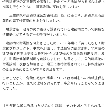
特殊建築物の定期報告を審査し、是正すべき箇所がある場合は是正
指示を行うとともに、耐震診断の実施を促しました。
「三重県既存建築物違反対策推進計画」に基づき、新築される建
築物の完了検査率の向上を促しました。
耐震診断・改修の努力義務が課されている建築物について的確な
情報提供ができるデータ整備を行いました。
建築物の耐震性を向上させるため、2003年度に「待ったなし！耐
震化プロジェクト」事業を創設し、木造住宅の耐震診断、非木造の
建築物で防災上需要な役割を持つ建築物の耐震診断補助制度、及
び、耐震改修補助制度を創設しました。結果として、公的建築物の
耐震診断・改修を加速させ、適正に維持管理されている特殊建築物
の割合を高めることができる見込みです。
しかしながら、危険住宅移転事業については市町村への情報提供を
行いましたが、住民の理解を得られず、事業を行うことができませ
んでした。
【翌年度以降に残る（見込みの）課題、その要因と考えられるこ