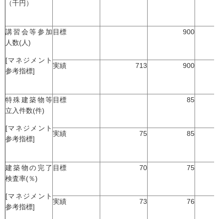
（千円）
講習会等参加
目標
900
人数(人)
[マネジメント
実績
713
900
参考指標]
特殊建築物等
目標
85
立入件数(件)
[マネジメント
実績
75
85
参考指標]
建築物の完了
目標
70
75
検査率(％)
[マネジメント
実績
73
76
参考指標]