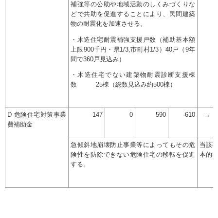
補強等の公助や地域活動のしくみづくりな
どで共助を促進することにより、民間建築
物の耐震化を加速させる。
・木造住宅耐震補強支援戸数（補助基本額
上限900千円・県1/3,市町村1/3）40戸（9年
間で360戸見込み）
・木造住宅でない建築物耐震診断支援棟
数 25棟（総数見込み約500棟）
D 危険住宅対策事業
147
0
590
-610
→
費補助金
急傾斜地崩壊防止事業等によってもその危
当該
険性を防除できない危険住宅の移転を促進
本的
する。