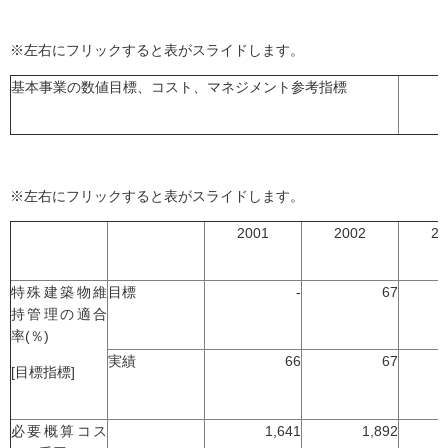
※左右にフリックすると表がスライドします。
基本事業の数値目標、コスト、マネジメント参考指標
※左右にフリックすると表がスライドします。
2001
2002
20
特殊建築物維
目標
-
67
持管理の適合
率(％)
実績
66
67
[目標指標]
必要概算コス
1,641
1,892