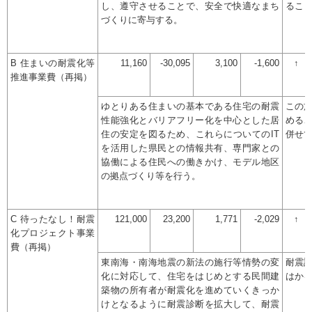
し、遵守させることで、安全で快適なまち
るこ
づくりに寄与する。
B 住まいの耐震化等
11,160
-30,095
3,100
-1,600
↑
推進事業費（再掲）
ゆとりある住まいの基本である住宅の耐震
この
性能強化とバリアフリー化を中心とした居
める
住の安定を図るため、これらについてのIT
併せ
を活用した県民との情報共有、専門家との
協働による住民への働きかけ、モデル地区
の拠点づくり等を行う。
C 待ったなし！耐震
121,000
23,200
1,771
-2,029
↑
化プロジェクト事業
費（再掲）
東南海・南海地震の新法の施行等情勢の変
耐震
化に対応して、住宅をはじめとする民間建
はか
築物の所有者が耐震化を進めていくきっか
けとなるように耐震診断を拡大して、耐震