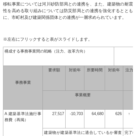
移転事業については河川砂防部局との連携を、また、建築物の耐震
性を高める取り組みについては防災部局との連携を強化するととも
に、市町村及び建築関係団体との連携が一層求められています。
※左右にフリックすると表がスライドします。
構成する事務事業間の戦略（注力、改革方向）
要求額
対前年
所要時間
対前年
注力
事務事業
事業概要
A 建築基準法施行事
27,517
-10,703
64,680
626
↑
務費（再掲）
建築物が建築基準法に適合しているか審査
完了