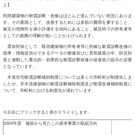
と】
民間建築物の耐震診断・改修はほとんど進んでいない状況にありま
す。その要因として、改善するためには多額の費用を要すること、
被災の危険性を過小評価する傾向にあること、被災時での所有者等
としての責務の理解が低いことが上げられます。
震前対策として、既存建築物の所有者等に的確な耐震診断改修の
指導・情報提供ができるデータの整備並びに景気後退の中、防災対
策と連動した重点的・効果的な耐震診断改修の促進策の提示が必要
となっています。
木造住宅耐震診断補助制度については多くの市町村が制度化しま
したが、非木造建築物の耐震診断補助制度及び耐震改修補助制度に
ついて、市町村における制度化が遅れています。
※左右にフリックすると表がスライドします。
2004年度 施策から見たこの基本事業の取組方向