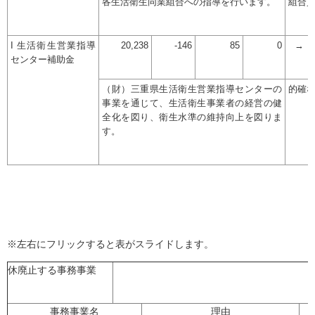
各生活衛生同業組合への指導を行います。
組合
I 生活衛生営業指導
20,238
-146
85
0
→
センター補助金
（財）三重県生活衛生営業指導センターの
的確
事業を通じて、生活衛生事業者の経営の健
全化を図り、衛生水準の維持向上を図りま
す。
※左右にフリックすると表がスライドします。
休廃止する事務事業
事務事業名
理由