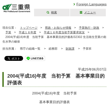
Foreign Languages
検索
メニュー
三重県公式ウェブ
サイト
現在位置：
トップページ
>
県政・お知らせ情報
>
予算執行・財政
>
予算
>
平成１６年度
>
平成１６年度当初予算要求状況
>
2004(平成16)年度 当初予算 基本事業目的評価表/32302 生活衛生営業の衛
生水準の確保
担当所属：
県庁の組織一覧 >
総務部 >
財政課
>
予算班
平成25年06月07日
2004(平成16)年度 当初予算 基本事業目的
評価表
2004(平成16)年度 当初予算
基本事業目的評価表