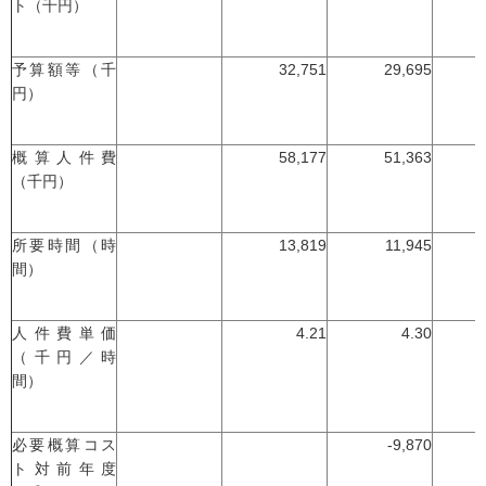
ト（千円）
予算額等（千
32,751
29,695
円）
概算人件費
58,177
51,363
（千円）
所要時間（時
13,819
11,945
間）
人件費単価
4.21
4.30
（千円／時
間）
必要概算コス
-9,870
ト対前年度