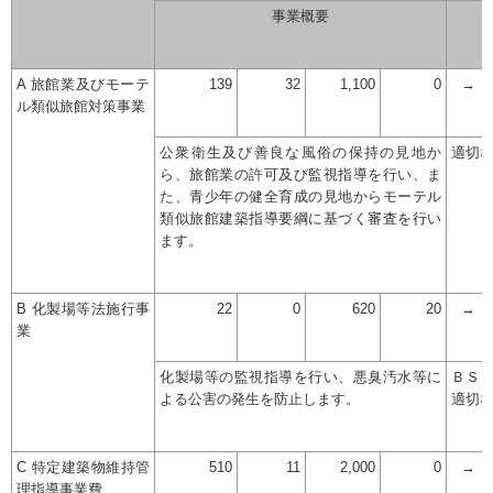
事業概要
A 旅館業及びモーテ
139
32
1,100
0
→
ル類似旅館対策事業
公衆衛生及び善良な風俗の保持の見地か
適切
ら、旅館業の許可及び監視指導を行い、ま
た、青少年の健全育成の見地からモーテル
類似旅館建築指導要綱に基づく審査を行い
ます。
B 化製場等法施行事
22
0
620
20
→
業
化製場等の監視指導を行い、悪臭汚水等に
ＢＳ
よる公害の発生を防止します。
適切
C 特定建築物維持管
510
11
2,000
0
→
理指導事業費