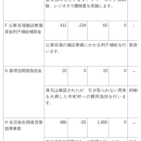
験、レジオネラ菌検査を実施します。
F 公衆浴場施設整備
411
-234
60
0
↓
資金利子補給補助金
公衆浴場の施設整備にかかる利子補給を行
新規
います。
G 墓埋法関係負担金
10
0
10
0
→
身元は確認されたが、引き取られない死体
的確
を火葬した市町村への費用負担を行いま
す。
H 生活衛生関係営業
486
-55
1,900
0
→
指導事業