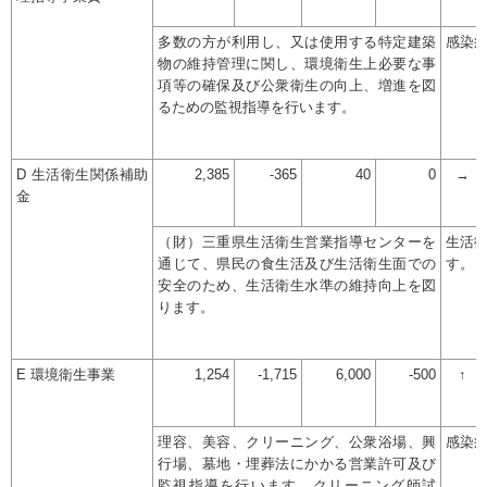
多数の方が利用し、又は使用する特定建築
感染
物の維持管理に関し、環境衛生上必要な事
項等の確保及び公衆衛生の向上、増進を図
るための監視指導を行います。
D 生活衛生関係補助
2,385
-365
40
0
→
金
（財）三重県生活衛生営業指導センターを
生活
通じて、県民の食生活及び生活衛生面での
す。
安全のため、生活衛生水準の維持向上を図
ります。
E 環境衛生事業
1,254
-1,715
6,000
-500
↑
理容、美容、クリーニング、公衆浴場、興
感染
行場、墓地・埋葬法にかかる営業許可及び
監視指導を行います。クリーニング師試