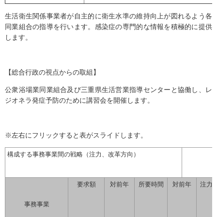
生活衛生関係事業者が自主的に衛生水準の維持向上が図れるよう各
同業組合の指導を行います。感染症の専門的な情報を積極的に提供
します。
【総合行政の視点からの取組】
公衆浴場業同業組合及び三重県生活営業指導センターと協働し、レ
ジオネラ発症予防のために講習会を開催します。
※左右にフリックすると表がスライドします。
構成する事務事業間の戦略（注力、改革方向）
要求額
対前年
所要時間
対前年
注力
事務事業