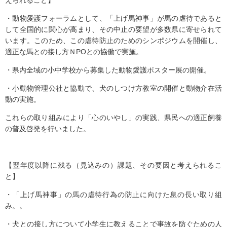
えられること】
・動物愛護フォーラムとして、「上げ馬神事」が馬の虐待であると
して全国的に関心が高まり、その中止の要望が多数県に寄せられて
います。このため、この虐待防止のためのシンポジウムを開催し、
適正な馬との接し方ＮPOとの協働で実施。
・県内全域の小中学校から募集した動物愛護ポスター展の開催。
・小動物管理公社と協動で、犬のしつけ方教室の開催と動物介在活
動の実施。
これらの取り組みにより「心のいやし」の実践、県民への適正飼養
の普及啓発を行いました。
【翌年度以降に残る（見込みの）課題、その要因と考えられるこ
と】
・「上げ馬神事」の馬の虐待行為の防止に向けた息の長い取り組
み。。
・犬との接し方について小学生に教えることで事故を防ぐための人