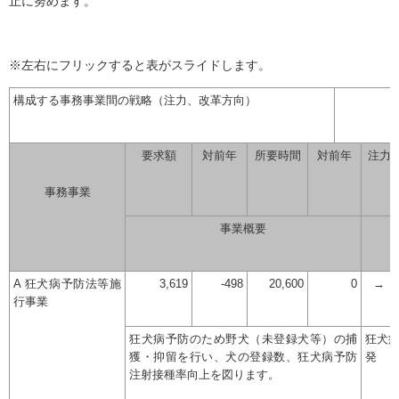
止に努めます。
※左右にフリックすると表がスライドします。
構成する事務事業間の戦略（注力、改革方向）
要求額
対前年
所要時間
対前年
注力
事務事業
事業概要
A 狂犬病予防法等施
3,619
-498
20,600
0
→
行事業
狂犬病予防のため野犬（未登録犬等）の捕
狂犬
獲・抑留を行い、犬の登録数、狂犬病予防
発
注射接種率向上を図ります。