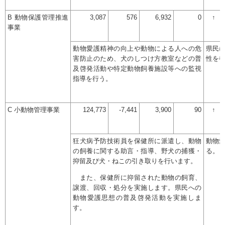
B 動物保護管理推進
3,087
576
6,932
0
↑
事業
動物愛護精神の向上や動物による人への危
県民
害防止のため、犬のしつけ方教室などの普
性を
及啓発活動や特定動物飼養施設等への監視
指導を行う。
C 小動物管理事業
124,773
-7,441
3,900
90
↑
狂犬病予防技術員を保健所に派遣し、動物
動物
の飼養に関する助言・指導、野犬の捕獲・
る。
抑留及び犬・ねこの引き取りを行います。
また、保健所に抑留された動物の飼育、
譲渡、回収・処分を実施します。県民への
動物愛護思想の普及啓発活動を実施しま
す。