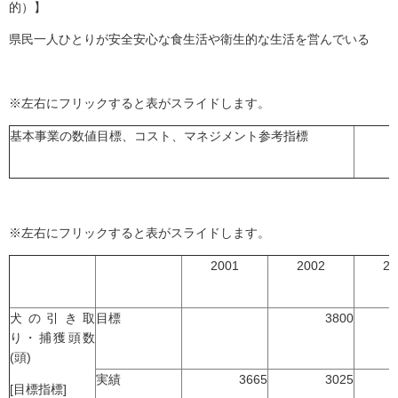
的）】
県民一人ひとりが安全安心な食生活や衛生的な生活を営んでいる
※左右にフリックすると表がスライドします。
基本事業の数値目標、コスト、マネジメント参考指標
※左右にフリックすると表がスライドします。
2001
2002
20
犬の引き取
目標
3800
り・捕獲頭数
(頭)
実績
3665
3025
[目標指標]