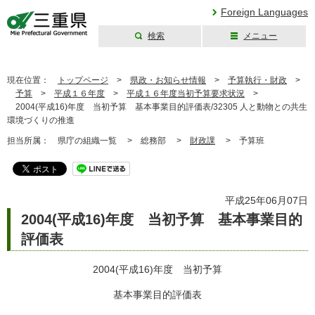
Foreign Languages
検索
メニュー
三重県公式ウェブ
サイト
現在位置：
トップページ
>
県政・お知らせ情報
>
予算執行・財政
>
予算
>
平成１６年度
>
平成１６年度当初予算要求状況
>
2004(平成16)年度 当初予算 基本事業目的評価表/32305 人と動物との共生
環境づくりの推進
担当所属：
県庁の組織一覧 >
総務部 >
財政課
>
予算班
平成25年06月07日
2004(平成16)年度 当初予算 基本事業目的
評価表
2004(平成16)年度 当初予算
基本事業目的評価表