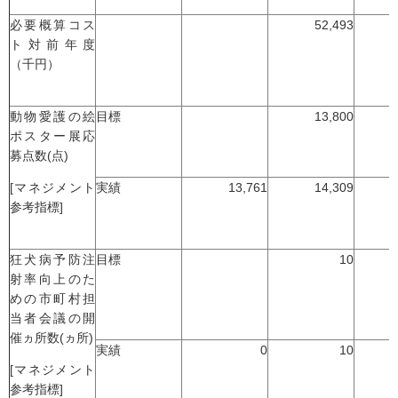
必要概算コス
52,493
ト対前年度
（千円）
動物愛護の絵
目標
13,800
ポスター展応
募点数(点)
[マネジメント
実績
13,761
14,309
参考指標]
狂犬病予防注
目標
10
射率向上のた
めの市町村担
当者会議の開
催ヵ所数(ヵ所)
実績
0
10
[マネジメント
参考指標]