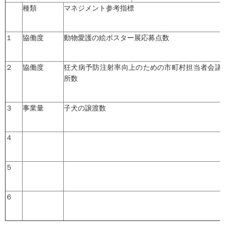
種類
マネジメント参考指標
１
協働度
動物愛護の絵ポスター展応募点数
２
協働度
狂犬病予防注射率向上のための市町村担当者会議
所数
３
事業量
子犬の譲渡数
４
５
６